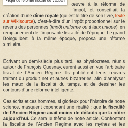
Projet de réforme fiscale de Vauban
œuvre à la réforme de
l’impôt, et conseillait la
création d’une
dîme royale
(qui est le titre de son livre,
texte
sur Wikisource
), c’est-à-dire d’un impôt proportionnel sur le
revenu des personnes (
impôt uniforme ou à taux unique
), en
remplacement de l’imposante fiscalité de l’époque. Le grand
Boisguilbert, à la même époque, proposa une réforme
similaire.
Écrivant un demi-siècle plus tard, les physiocrates, réunis
autour de François Quesnay, eurent aussi en vue l’arbitraire
fiscal de l’Ancien Régime. Ils publièrent leurs œuvres
traitant du produit net et autres bizarreries, afin d’analyser
les maux de la fiscalité du temps, et de dessiner les
contours d’une réforme intelligente.
Ces écrits et ces hommes, si glorieux pour l’histoire de notre
science, masquent cependant une réalité : que
la fiscalité
de l’Ancien Régime avait moins de défauts que la nôtre
aujourd’hui.
Ce sera le thème de notre article. Confrontant
la fiscalité de l’Ancien Régime avec les mythes et les