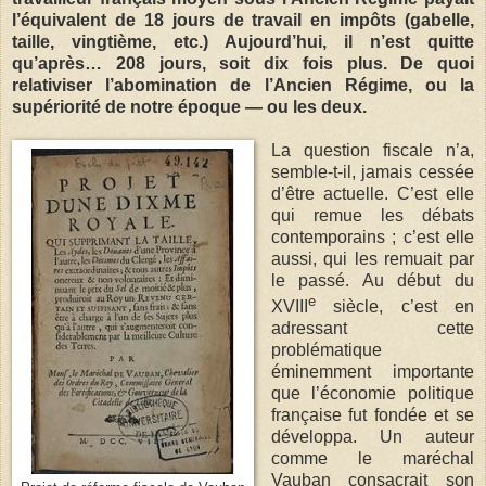
l’équivalent de 18 jours de travail en impôts (gabelle,
taille, vingtième, etc.) Aujourd’hui, il n’est quitte
qu’après… 208 jours, soit dix fois plus. De quoi
relativiser l’abomination de l’Ancien Régime, ou la
supériorité de notre époque — ou les deux.
La question fiscale n’a,
semble-t-il, jamais cessée
d’être actuelle. C’est elle
qui remue les débats
contemporains ; c’est elle
aussi, qui les remuait par
le passé. Au début du
e
XVIII
siècle, c’est en
adressant cette
problématique
éminemment importante
que l’économie politique
française fut fondée et se
développa. Un auteur
comme le maréchal
Vauban consacrait son