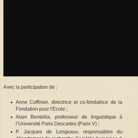
Avec la participation de :
Anne Coffinier, directrice et co-fondatrice de la
Fondation pour l'Ecole ;
Alain Bentolila, professeur de linguistique à
l’Université Paris Descartes (Paris V) ;
P. Jacques de Longeaux, responsables du