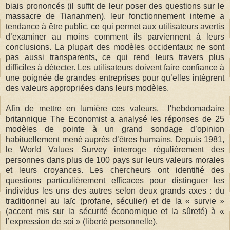
biais prononcés (il suffit de leur poser des questions sur le
massacre de Tiananmen), leur fonctionnement interne a
tendance à être public, ce qui permet aux utilisateurs avertis
d’examiner au moins comment ils parviennent à leurs
conclusions. La plupart des modèles occidentaux ne sont
pas aussi transparents, ce qui rend leurs travers plus
difficiles à détecter. Les utilisateurs doivent faire confiance à
une poignée de grandes entreprises pour qu’elles intègrent
des valeurs appropriées dans leurs modèles.
Afin de mettre en lumière ces valeurs, l'hebdomadaire
britannique The Economist a analysé les réponses de 25
modèles de pointe à un grand sondage d’opinion
habituellement mené auprès d’êtres humains. Depuis 1981,
le World Values Survey interroge régulièrement des
personnes dans plus de 100 pays sur leurs valeurs morales
et leurs croyances. Les chercheurs ont identifié des
questions particulièrement efficaces pour distinguer les
individus les uns des autres selon deux grands axes : du
traditionnel au laïc (profane, séculier) et de la « survie »
(accent mis sur la sécurité économique et la sûreté) à «
l’expression de soi » (liberté personnelle).