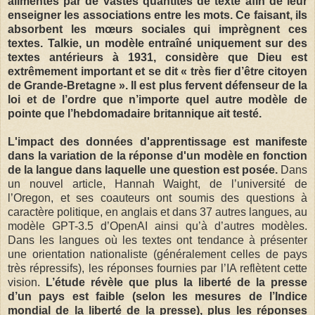
alimentés par de vastes quantités de texte afin de leur
enseigner les associations entre les mots. Ce faisant, ils
absorbent les mœurs sociales qui imprègnent ces
textes. Talkie, un modèle entraîné uniquement sur des
textes antérieurs à 1931, considère que Dieu est
extrêmement important et se dit « très fier d’être citoyen
de Grande-Bretagne ». Il est plus fervent défenseur de la
loi et de l’ordre que n’importe quel autre modèle de
pointe que l’hebdomadaire britannique ait testé.
L'impact des données d'apprentissage est manifeste
dans la variation de la réponse d'un modèle en fonction
de la langue dans laquelle une question est posée.
Dans
un nouvel article, Hannah Waight, de l’université de
l’Oregon, et ses coauteurs ont soumis des questions à
caractère politique, en anglais et dans 37 autres langues, au
modèle GPT-3.5 d’OpenAI ainsi qu’à d’autres modèles.
Dans les langues où les textes ont tendance à présenter
une orientation nationaliste (généralement celles de pays
très répressifs), les réponses fournies par l’IA reflètent cette
vision.
L’étude révèle que plus la liberté de la presse
d’un pays est faible (selon les mesures de l’Indice
mondial de la liberté de la presse), plus les réponses