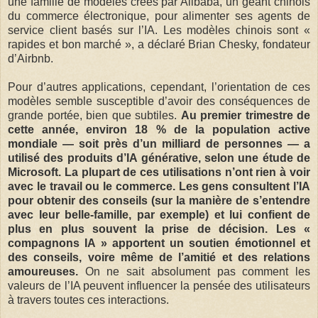
une famille de modèles créés par Alibaba, un géant chinois
du commerce électronique, pour alimenter ses agents de
service client basés sur l’IA. Les modèles chinois sont «
rapides et bon marché », a déclaré Brian Chesky, fondateur
d’Airbnb.
Pour d’autres applications, cependant, l’orientation de ces
modèles semble susceptible d’avoir des conséquences de
grande portée, bien que subtiles.
Au premier trimestre de
cette année, environ 18 % de la popu­la­tion active
mondiale — soit près d’un milli­ard de personnes — a
utilisé des produits d’IA géné­ra­tive, selon une étude de
Microsoft. La plupart de ces utilisations n’ont rien à voir
avec le travail ou le com­mer­ce. Les gens consultent l’IA
pour obtenir des conseils (sur la manière de s’entendre
avec leur belle-famille, par exemple) et lui confient de
plus en plus souvent la prise de décision. Les «
compagnons IA » apportent un soutien émotionnel et
des conseils, voire même de l’amitié et des relations
amoureuses.
On ne sait absolument pas comment les
valeurs de l’IA peuvent influencer la pensée des utilisateurs
à travers toutes ces interactions.