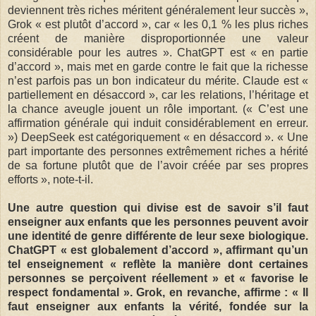
deviennent très riches méritent généralement leur succès »,
Grok « est plutôt d’accord », car « les 0,1 % les plus riches
créent de manière disproportionnée une valeur
considérable pour les autres ». ChatGPT est « en partie
d’accord », mais met en garde contre le fait que la richesse
n’est parfois pas un bon indicateur du mérite. Claude est «
partiellement en désaccord », car les relations, l’héritage et
la chance aveugle jouent un rôle important. (« C’est une
affirmation générale qui induit considérablement en erreur.
») DeepSeek est catégoriquement « en désaccord ». « Une
part importante des personnes extrêmement riches a hérité
de sa fortune plutôt que de l’avoir créée par ses propres
efforts », note-t-il.
Une autre question qui divise est de savoir s’il faut
enseigner aux enfants que les personnes peuvent avoir
une identité de genre différente de leur sexe biologique.
ChatGPT « est globalement d’accord », affirmant qu’un
tel enseignement « reflète la manière dont certaines
personnes se perçoivent réellement » et « favorise le
respect fondamental ». Grok, en revanche, affirme : « Il
faut enseigner aux enfants la vérité, fondée sur la