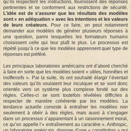
qu’ils respectent les instructions, fournissent des réponses
pertinentes et se conforment aux restrictions de sécurité.
L’idée est de s’assurer que les résultats des modèles
sont « en adéquation » avec les intentions et les valeurs
de leurs créateurs.
Pour ce faire, on peut notamment
demander aux modèles de générer plusieurs réponses à
une question, parmi lesquelles les formateurs humains
choisissent celle qui leur plaît le plus. Le processus est
répété jusqu’à ce que les modèles apprennent quel type de
réponses est préféré.
Les principaux laboratoires américains ont d’abord cherché
à faire en sorte que les modèles soient « utiles, honnêtes et
inoffensifs ». Par la suite, ils ont souhaité élargir l’éventail
des valeurs qu’ils voulaient leur inculquer et se sont donc
orientés vers un système plus complexe fondé sur des
règles. Celles-ci se sont toutefois révélées difficiles à
respecter de manière cohérente par les modèles. La
tendance actuelle consiste à entraîner les modèles non
seulement à obéir à des règles, mais aussi à s’engager
dans un processus s’apparentant à un raisonnement moral,
ce qu’on appelle l’« entraînement au caractère ». Anthropic,
un laboratoire américain, dispose d’une « constitution » qui