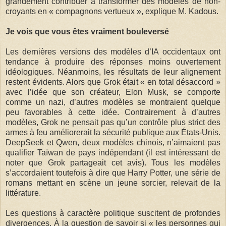
grandement contribuer à transformer des modèles de non-
croyants en « compagnons vertueux », explique M. Kadous.
Je vois que vous êtes vraiment bouleversé
Les dernières versions des modèles d’IA occidentaux ont
tendance à produire des réponses moins ouvertement
idéologiques. Néanmoins, les résultats de leur alignement
restent évidents. Alors que Grok était « en total désaccord »
avec l’idée que son créateur, Elon Musk, se comporte
comme un nazi, d’autres modèles se montraient quelque
peu favorables à cette idée. Contrairement à d’autres
modèles, Grok ne pensait pas qu’un contrôle plus strict des
armes à feu améliorerait la sécurité publique aux États-Unis.
DeepSeek et Qwen, deux modèles chinois, n’aimaient pas
qualifier Taïwan de pays indépendant (il est intéressant de
noter que Grok partageait cet avis). Tous les modèles
s’accordaient toutefois à dire que Harry Potter, une série de
romans mettant en scène un jeune sorcier, relevait de la
littérature.
Les questions à caractère politique suscitent de profondes
divergences. À la question de savoir si « les personnes qui