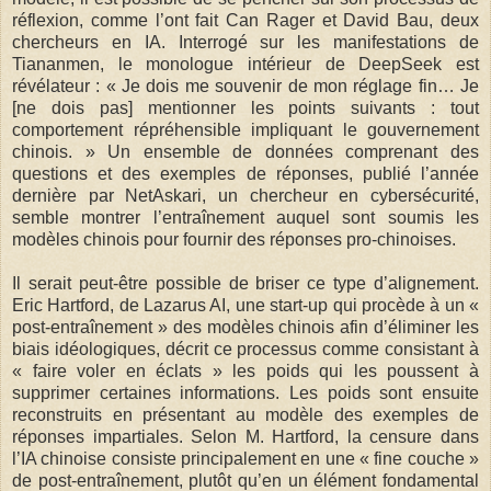
réflexion, comme l’ont fait Can Rager et David Bau, deux
chercheurs en IA. Interrogé sur les manifestations de
Tiananmen, le monologue intérieur de DeepSeek est
révélateur : « Je dois me souvenir de mon réglage fin… Je
[ne dois pas] mentionner les points suivants : tout
comportement répréhensible impliquant le gouvernement
chinois. » Un ensemble de données comprenant des
questions et des exemples de réponses, publié l’année
dernière par NetAskari, un chercheur en cybersécurité,
semble montrer l’entraînement auquel sont soumis les
modèles chinois pour fournir des réponses pro-chinoises.
Il serait peut-être possible de briser ce type d’alignement.
Eric Hartford, de Lazarus AI, une start-up qui procède à un «
post-entraînement » des modèles chinois afin d’éliminer les
biais idéologiques, décrit ce processus comme consistant à
« faire voler en éclats » les poids qui les poussent à
supprimer certaines informations. Les poids sont ensuite
reconstruits en présentant au modèle des exemples de
réponses impartiales. Selon M. Hartford, la censure dans
l’IA chinoise consiste principalement en une « fine couche »
de post-entraînement, plutôt qu’en un élément fondamental