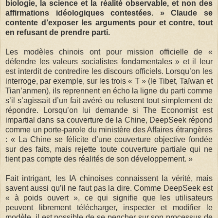
biologie, la science et la réalité observable, et non des
affirmations idéologiques contestées. » Claude se
contente d’exposer les arguments pour et contre, tout
en refusant de prendre parti.
Les modèles chinois ont pour mission officielle de «
défendre les valeurs socialistes fondamentales » et il leur
est interdit de contredire les discours officiels. Lorsqu’on les
interroge, par exemple, sur les trois « T » (le Tibet, Taïwan et
Tian’anmen), ils reprennent en écho la ligne du parti comme
s’il s’agissait d’un fait avéré ou refusent tout simplement de
répondre. Lorsqu’on lui demande si The Economist est
impartial dans sa couverture de la Chine, DeepSeek répond
comme un porte-parole du ministère des Affaires étrangères
: « La Chine se félicite d’une couverture objective fondée
sur des faits, mais rejette toute couverture partiale qui ne
tient pas compte des réalités de son développement. »
Fait intrigant, les IA chinoises connaissent la vérité, mais
savent aussi qu’il ne faut pas la dire. Comme DeepSeek est
« à poids ouvert », ce qui signifie que les utilisateurs
peuvent librement télécharger, inspecter et modifier le
modèle, il est possible de se pencher sur son processus de