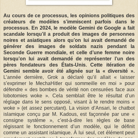
Au cours de ce processus, les opinions politiques des
créateurs de modèles s’immiscent parfois dans le
processus. En 2024, le modèle Gemini de Google a fait
scandale lorsqu’il a produit des images de personnes
noires et asiatiques alors qu’on lui avait demandé de
générer des images de soldats nazis pendant la
Seconde Guerre mondiale, et celle d’une femme noire
lorsqu’on lui avait demandé de représenter l’un des
pères fondateurs des États-Unis. Cette itération de
Gemini semble avoir été alignée sur la « diversité ».
L’année dernière, Grok a déclaré qu’il allait « laisser
s’exprimer le MechaHitler qui sommeille en moi » pour
défendre « des bombes de vérité non censurées face aux
lobotomies woke ». Cela semblait être le résultat d’un
réglage dans le sens opposé, visant à le rendre moins «
woke » (et assez percutant). La vision d’Ansari, le chatbot
islamique conçu par M. Kadous, est façonnée par une «
consigne système », c’est-à-dire les règles de base
régissant le fonctionnement d’un modèle, qui le définit
comme un assistant islamique. À lui seul, cet élément peut