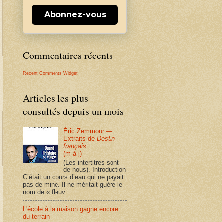
Abonnez-vous
Commentaires récents
Recent Comments Widget
Articles les plus
consultés depuis un mois
Éric Zemmour —
Extraits de
Destin
français
(m-à-j)
(Les intertitres sont
de nous). Introduction
C’était un cours d’eau qui ne payait
pas de mine. Il ne méritait guère le
nom de « fleuv...
L'école à la maison gagne encore
du terrain