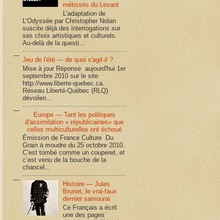
métissés du Levant
L’adaptation de
L’Odyssée par Christopher Nolan
suscite déjà des interrogations sur
ses choix artistiques et culturels.
Au-delà de la questi...
Jeu de l'été — de quoi s'agit-il ?
Mise à jour Réponse aujourd'hui 1er
septembre 2010 sur le site
http://www.liberte-quebec.ca.
Réseau Liberté-Québec (RLQ)
dévoilen...
Europe — Tant les politiques
d'assimilation « républicaines» que
celles multiculturelles ont échoué
Émission de France Culture Du
Grain à moudre du 25 octobre 2010.
C’est tombé comme un couperet, et
c’est venu de la bouche de la
chancel...
Histoire — Jules
Brunet, le vrai-faux
dernier samouraï
Ce Français a écrit
une des pages