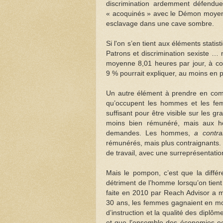
discrimination ardemment défendue 
« acoquinés » avec le Démon moyenn
esclavage dans une cave sombre.
Si l'on s’en tient aux éléments stati
Patrons et discrimination sexiste …
moyenne 8,01 heures par jour, à c
9 % pourrait expliquer, au moins en pa
Un autre élément à prendre en compte
qu’occupent les hommes et les fem
suffisant pour être visible sur les 
moins bien rémunéré, mais aux hor
demandes. Les hommes,
a contra
rémunérés, mais plus contraignants. C
de travail, avec une surreprésentati
Mais le pompon, c’est que la diffé
détriment de l’homme lorsqu’on tien
faite en 2010 par Reach Advisor a mo
30 ans, les femmes gagnaient en mo
d’instruction et la qualité des dip
et que l’ensemble des économies occ