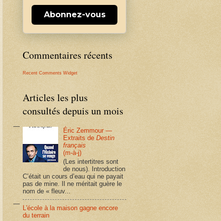
Abonnez-vous
Commentaires récents
Recent Comments Widget
Articles les plus
consultés depuis un mois
Éric Zemmour —
Extraits de
Destin
français
(m-à-j)
(Les intertitres sont
de nous). Introduction
C’était un cours d’eau qui ne payait
pas de mine. Il ne méritait guère le
nom de « fleuv...
L'école à la maison gagne encore
du terrain