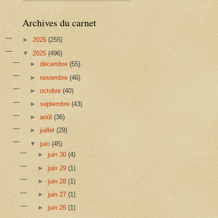
Archives du carnet
►
2026
(255)
▼
2025
(496)
►
décembre
(55)
►
novembre
(46)
►
octobre
(40)
►
septembre
(43)
►
août
(36)
►
juillet
(29)
▼
juin
(45)
►
juin 30
(4)
►
juin 29
(1)
►
juin 28
(1)
►
juin 27
(1)
►
juin 26
(1)