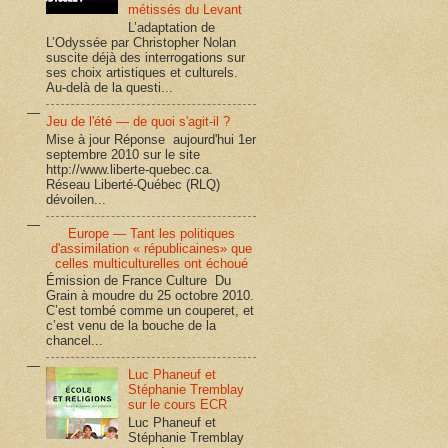
métissés du Levant
L’adaptation de
L’Odyssée par Christopher Nolan
suscite déjà des interrogations sur
ses choix artistiques et culturels.
Au-delà de la questi...
Jeu de l'été — de quoi s'agit-il ?
Mise à jour Réponse aujourd'hui 1er
septembre 2010 sur le site
http://www.liberte-quebec.ca.
Réseau Liberté-Québec (RLQ)
dévoilen...
Europe — Tant les politiques
d'assimilation « républicaines» que
celles multiculturelles ont échoué
Émission de France Culture Du
Grain à moudre du 25 octobre 2010.
C’est tombé comme un couperet, et
c’est venu de la bouche de la
chancel...
Luc Phaneuf et
Stéphanie Tremblay
sur le cours ECR
Luc Phaneuf et
Stéphanie Tremblay