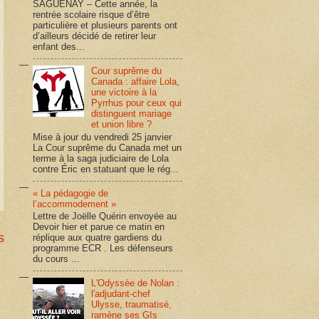
SAGUENAY – Cette année, la
rentrée scolaire risque d’être
particulière et plusieurs parents ont
d’ailleurs décidé de retirer leur
enfant des...
Cour suprême du
Canada : affaire Lola,
une victoire à la
Pyrrhus pour ceux qui
distinguent mariage
et union libre ?
Mise à jour du vendredi 25 janvier
La Cour suprême du Canada met un
terme à la saga judiciaire de Lola
contre Éric en statuant que le rég...
« La pédagogie de
l’accommodement »
Lettre de Joëlle Quérin envoyée au
Devoir hier et parue ce matin en
s
réplique aux quatre gardiens du
programme ECR . Les défenseurs
du cours ...
L'Odyssée de Nolan :
l'adjudant-chef
Ulysse, traumatisé,
ramène ses GIs