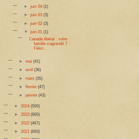
►
juin 04
(1)
►
juin 03
(3)
►
juin 02
(3)
▼
juin 01
(1)
Canada libéral : votre
famille s'agrandit ?
Félici...
►
mai
(41)
►
avril
(36)
►
mars
(35)
►
février
(47)
►
janvier
(43)
►
2024
(550)
►
2023
(665)
►
2022
(467)
►
2021
(693)