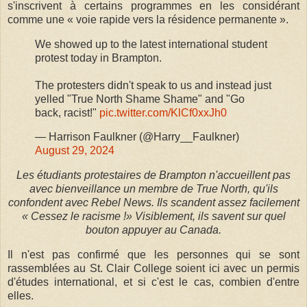
s'inscrivent à certains programmes en les considérant
comme une « voie rapide vers la résidence permanente ».
We showed up to the latest international student
protest today in Brampton.
The protesters didn't speak to us and instead just
yelled "True North Shame Shame" and "Go
back, racist!"
pic.twitter.com/KlCf0xxJh0
— Harrison Faulkner (@Harry__Faulkner)
August 29, 2024
Les étudiants protestaires de Brampton n'accueillent pas
avec bienveillance un membre de True North, qu'ils
confondent avec Rebel News. Ils scandent assez facilement
« Cessez le racisme !» Visiblement, ils savent sur quel
bouton appuyer au Canada.
Il n'est pas confirmé que les personnes qui se sont
rassemblées au St. Clair College soient ici avec un permis
d'études international, et si c'est le cas, combien d'entre
elles.