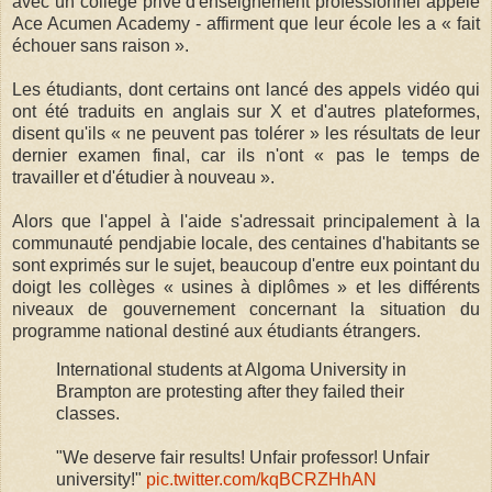
avec un collège privé d'enseignement professionnel appelé
Ace Acumen Academy - affirment que leur école les a « fait
échouer sans raison ».
Les étudiants, dont certains ont lancé des appels vidéo qui
ont été traduits en anglais sur X et d'autres plateformes,
disent qu'ils « ne peuvent pas tolérer » les résultats de leur
dernier examen final, car ils n'ont « pas le temps de
travailler et d'étudier à nouveau ».
Alors que l'appel à l'aide s'adressait principalement à la
communauté pendjabie locale, des centaines d'habitants se
sont exprimés sur le sujet, beaucoup d'entre eux pointant du
doigt les collèges « usines à diplômes » et les différents
niveaux de gouvernement concernant la situation du
programme national destiné aux étudiants étrangers.
International students at Algoma University in
Brampton are protesting after they failed their
classes.
"We deserve fair results! Unfair professor! Unfair
university!"
pic.twitter.com/kqBCRZHhAN