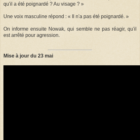
qu'il a été poignardé ? Au visage ? »
Une voix masculine répond : « Il n'a pas été poignardé. »
On informe ensuite Nowak, qui semble ne pas réagir, qu'il
est arrêté pour agression.
Mise à jour du 23 mai