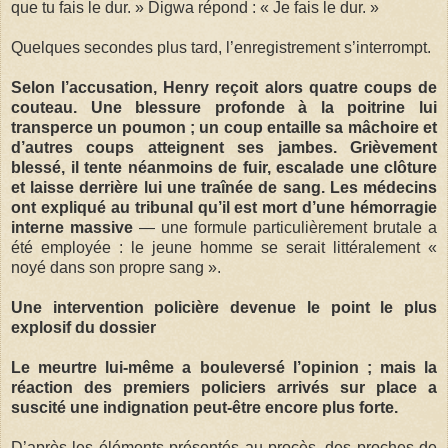
que tu fais le dur. » Digwa répond : « Je fais le dur. »
Quelques secondes plus tard, l’enregistrement s’interrompt.
Selon l’accusation, Henry reçoit alors quatre coups de
couteau. Une blessure profonde à la poitrine lui
transperce un poumon ; un coup entaille sa mâchoire et
d’autres coups atteignent ses jambes. Grièvement
blessé, il tente néanmoins de fuir, escalade une clôture
et laisse derrière lui une traînée de sang. Les médecins
ont expliqué au tribunal qu’il est mort d’une hémorragie
interne massive
— une formule particulièrement brutale a
été employée : le jeune homme se serait littéralement «
noyé dans son propre sang ».
Une intervention policière devenue le point le plus
explosif du dossier
Le meurtre lui-même a bouleversé l’opinion ; mais la
réaction des premiers policiers arrivés sur place a
suscité une indignation peut-être encore plus forte.
D’après les éléments présentés au procès, des proches de