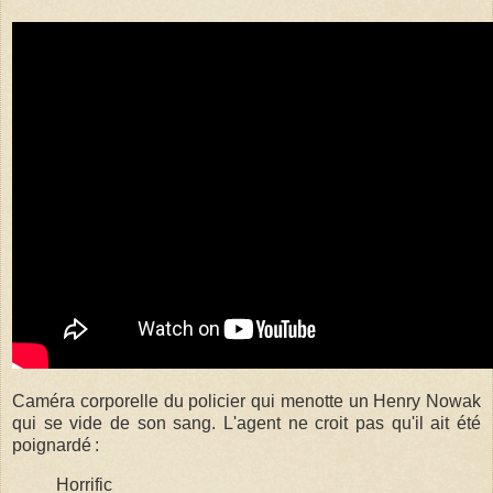
Caméra corporelle du policier qui menotte un Henry Nowak
qui se vide de son sang. L'agent ne croit pas qu'il ait été
poignardé :
Horrific