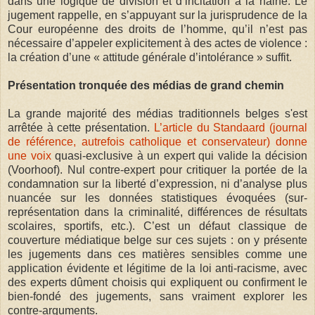
dans une logique de division et d’incitation à la haine. Le
jugement rappelle, en s’appuyant sur la jurisprudence de la
Cour européenne des droits de l’homme, qu’il n’est pas
nécessaire d’appeler explicitement à des actes de violence :
la création d’une « attitude générale d’intolérance » suffit.
Présentation tronquée des médias de grand chemin
La grande majorité des médias traditionnels belges s'est
arrêtée à cette présentation.
L’article du Standaard (journal
de référence, autrefois catholique et conservateur) donne
une voix
quasi-exclusive à un expert qui valide la décision
(Voorhoof). Nul contre-expert pour critiquer la portée de la
condamnation sur la liberté d’expression, ni d’analyse plus
nuancée sur les données statistiques évoquées (sur-
représentation dans la criminalité, différences de résultats
scolaires, sportifs, etc.). C’est un défaut classique de
couverture médiatique belge sur ces sujets : on y présente
les jugements dans ces matières sensibles comme une
application évidente et légitime de la loi anti-racisme, avec
des experts dûment choisis qui expliquent ou confirment le
bien-fondé des jugements, sans vraiment explorer les
contre-arguments.