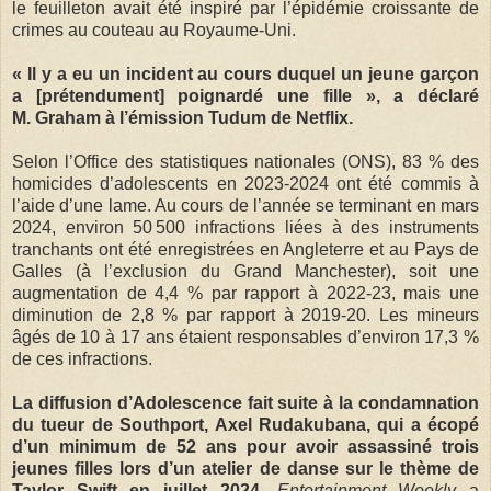
le feuilleton avait été inspiré par l’épidémie croissante de
crimes au couteau au Royaume-Uni.
« Il y a eu un incident au cours duquel un jeune garçon
a [prétendument] poignardé une fille », a déclaré
M. Graham à l’émission Tudum de Netflix.
Selon l’Office des statistiques nationales (ONS), 83 % des
homicides d’adolescents en 2023-2024 ont été commis à
l’aide d’une lame. Au cours de l’année se terminant en mars
2024, environ 50 500 infractions liées à des instruments
tranchants ont été enregistrées en Angleterre et au Pays de
Galles (à l’exclusion du Grand Manchester), soit une
augmentation de 4,4 % par rapport à 2022-23, mais une
diminution de 2,8 % par rapport à 2019-20. Les mineurs
âgés de 10 à 17 ans étaient responsables d’environ 17,3 %
de ces infractions.
La diffusion d’Adolescence fait suite à la condamnation
du tueur de Southport, Axel Rudakubana, qui a écopé
d’un minimum de 52 ans pour avoir assassiné trois
jeunes filles lors d’un atelier de danse sur le thème de
Taylor Swift en juillet 2024.
Entertainment Weekly
a