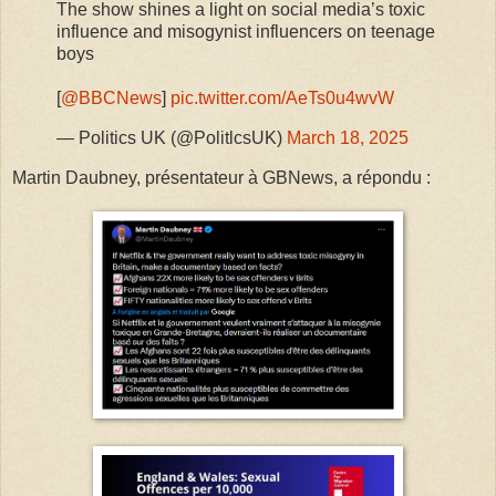
The show shines a light on social media’s toxic
influence and misogynist influencers on teenage
boys
[
@BBCNews
]
pic.twitter.com/AeTs0u4wvW
— Politics UK (@PolitlcsUK)
March 18, 2025
Martin Daubney, présentateur à GBNews, a répondu :