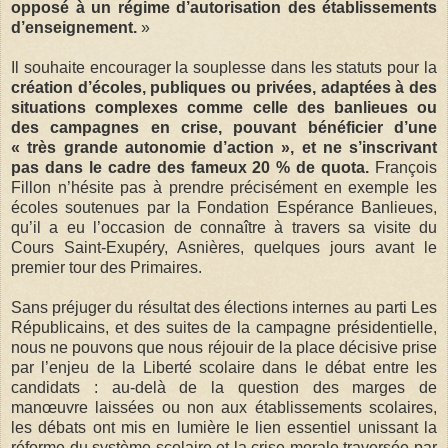
opposé à un régime d’autorisation des établissements
d’enseignement.
»
Il souhaite encourager la souplesse dans les statuts pour la
création d’écoles, publiques ou privées, adaptées à des
situations complexes comme celle des banlieues ou
des campagnes en crise, pouvant bénéficier d’une
« très grande autonomie d’action », et ne s’inscrivant
pas dans le cadre des fameux 20 % de quota.
François
Fillon n’hésite pas à prendre précisément en exemple les
écoles soutenues par la Fondation Espérance Banlieues,
qu’il a eu l’occasion de connaître à travers sa visite du
Cours Saint-Exupéry, Asnières, quelques jours avant le
premier tour des Primaires.
Sans préjuger du résultat des élections internes au parti Les
Républicains, et des suites de la campagne présidentielle,
nous ne pouvons que nous réjouir de la place décisive prise
par l’enjeu de la Liberté scolaire dans le débat entre les
candidats : au-delà de la question des marges de
manœuvre laissées ou non aux établissements scolaires,
les débats ont mis en lumière le lien essentiel unissant la
réforme du système scolaire et la crise morale traversée par