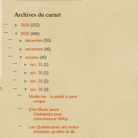
Archives du carnet
►
2026
(252)
▼
2025
(496)
►
décembre
(55)
►
novembre
(46)
▼
octobre
(40)
►
oct. 31
(1)
►
oct. 30
(1)
►
oct. 29
(2)
n
▼
oct. 28
(4)
Médecine : la parité à sens
unique
Elon Musk lance
Grokipedia pour
concurrencer Wikip...
Les Québécoises ont moins
d’enfants qu’elles le dé...