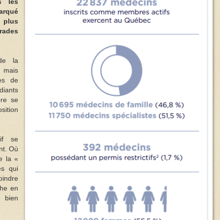
s les
marqué
 plus
rades
de la
, mais
es de
iants
bre se
sition
if se
nt. Où
e la «
s qui
indre
che en
 bien