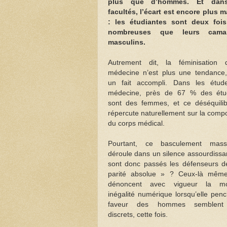
plus que d’hommes. Et dan
facultés, l’écart est encore plus 
: les étudiantes sont deux fois
nombreuses que leurs cama
masculins.
Autrement dit, la féminisation 
médecine n’est plus une tendance
un fait accompli. Dans les étud
médecine, près de 67 % des étud
sont des femmes, et ce déséquili
répercute naturellement sur la compo
du corps médical.
Pourtant, ce basculement mass
déroule dans un silence assourdissa
sont donc passés les défenseurs d
parité absolue » ? Ceux-là même
dénoncent avec vigueur la mo
inégalité numérique lorsqu’elle pen
faveur des hommes semblent
discrets, cette fois.