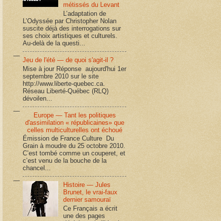
métissés du Levant
L’adaptation de
L’Odyssée par Christopher Nolan
suscite déjà des interrogations sur
ses choix artistiques et culturels.
Au-delà de la questi...
Jeu de l'été — de quoi s'agit-il ?
Mise à jour Réponse aujourd'hui 1er
septembre 2010 sur le site
http://www.liberte-quebec.ca.
Réseau Liberté-Québec (RLQ)
dévoilen...
Europe — Tant les politiques
d'assimilation « républicaines» que
celles multiculturelles ont échoué
Émission de France Culture Du
Grain à moudre du 25 octobre 2010.
C’est tombé comme un couperet, et
c’est venu de la bouche de la
chancel...
Histoire — Jules
Brunet, le vrai-faux
dernier samouraï
Ce Français a écrit
une des pages