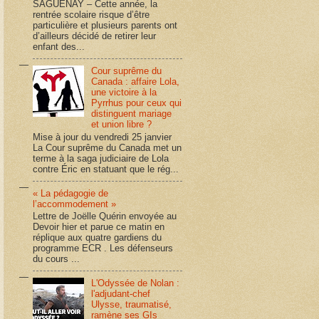
SAGUENAY – Cette année, la
rentrée scolaire risque d’être
particulière et plusieurs parents ont
d’ailleurs décidé de retirer leur
enfant des...
Cour suprême du
Canada : affaire Lola,
une victoire à la
Pyrrhus pour ceux qui
distinguent mariage
et union libre ?
Mise à jour du vendredi 25 janvier
La Cour suprême du Canada met un
terme à la saga judiciaire de Lola
contre Éric en statuant que le rég...
« La pédagogie de
l’accommodement »
Lettre de Joëlle Quérin envoyée au
Devoir hier et parue ce matin en
réplique aux quatre gardiens du
programme ECR . Les défenseurs
du cours ...
L'Odyssée de Nolan :
l'adjudant-chef
Ulysse, traumatisé,
ramène ses GIs