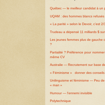
Québec — le meilleur candidat à un po
UQAM : des hommes blancs refusés a
« La parité » selon le Devoir, c’est 
Trudeau a dépensé 11 milliards $ su
Les jeunes femmes plus de gauche car
?
Partialité ? Préférence pour nomme
même CV
Australie — Recrutement sur base 
« Féminisme » donner des conseils au
Unilinguisme et féminisme — Peu de 
« man »
Humour — l'ennemi invisible
Polytechnique