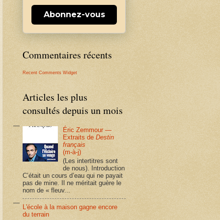
Abonnez-vous
Commentaires récents
Recent Comments Widget
Articles les plus
consultés depuis un mois
Éric Zemmour —
Extraits de
Destin
français
(m-à-j)
(Les intertitres sont
de nous). Introduction
C’était un cours d’eau qui ne payait
pas de mine. Il ne méritait guère le
nom de « fleuv...
L'école à la maison gagne encore
du terrain