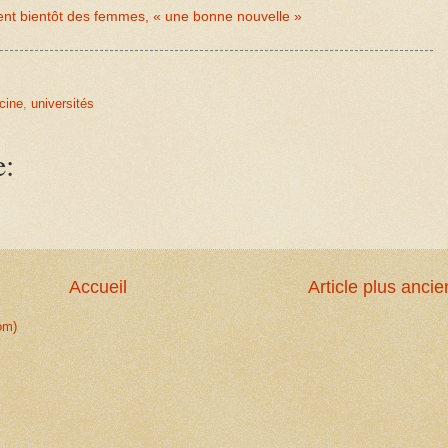
t bientôt des femmes, « une bonne nouvelle »
cine
,
universités
e:
Accueil
Article plus ancie
om)