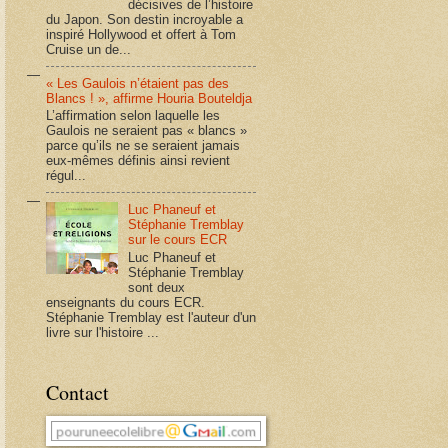
décisives de l’histoire
du Japon. Son destin incroyable a
inspiré Hollywood et offert à Tom
Cruise un de...
« Les Gaulois n’étaient pas des
Blancs ! », affirme Houria Bouteldja
L’affirmation selon laquelle les
Gaulois ne seraient pas « blancs »
parce qu’ils ne se seraient jamais
eux-mêmes définis ainsi revient
régul...
Luc Phaneuf et
Stéphanie Tremblay
sur le cours ECR
Luc Phaneuf et
Stéphanie Tremblay
sont deux
enseignants du cours ECR.
Stéphanie Tremblay est l'auteur d'un
livre sur l'histoire ...
Contact