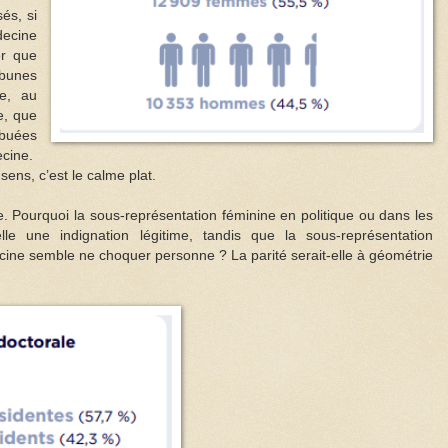
sés, si
ecine
er que
ibunes
ce, au
e, que
ibuées
ecine.
sens, c’est le calme plat.
e. Pourquoi la sous-représentation féminine en politique ou dans les
-elle une indignation légitime, tandis que la sous-représentation
cine semble ne choquer personne ? La parité serait-elle à géométrie