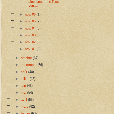
allophones — « Tous
leurs...
►
nov. 06
(1)
►
nov. 05
(2)
►
nov. 04
(3)
►
nov. 03
(6)
►
nov. 02
(3)
►
nov. 01
(3)
►
octobre
(67)
►
septembre
(66)
►
août
(40)
►
juillet
(42)
►
juin
(48)
►
mai
(54)
►
avril
(55)
►
mars
(92)
►
février
(63)