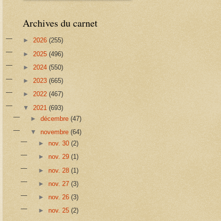
Archives du carnet
►
2026
(255)
►
2025
(496)
►
2024
(550)
►
2023
(665)
►
2022
(467)
▼
2021
(693)
►
décembre
(47)
▼
novembre
(64)
►
nov. 30
(2)
►
nov. 29
(1)
►
nov. 28
(1)
►
nov. 27
(3)
►
nov. 26
(3)
►
nov. 25
(2)