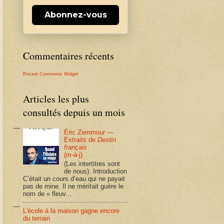
Abonnez-vous
Commentaires récents
Recent Comments Widget
Articles les plus
consultés depuis un mois
Éric Zemmour —
Extraits de
Destin
français
(m-à-j)
(Les intertitres sont
de nous). Introduction
C’était un cours d’eau qui ne payait
pas de mine. Il ne méritait guère le
nom de « fleuv...
L'école à la maison gagne encore
du terrain