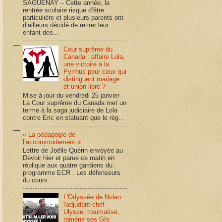
SAGUENAY – Cette année, la
rentrée scolaire risque d’être
particulière et plusieurs parents ont
d’ailleurs décidé de retirer leur
enfant des...
Cour suprême du
Canada : affaire Lola,
une victoire à la
Pyrrhus pour ceux qui
distinguent mariage
et union libre ?
Mise à jour du vendredi 25 janvier
La Cour suprême du Canada met un
terme à la saga judiciaire de Lola
contre Éric en statuant que le rég...
« La pédagogie de
l’accommodement »
Lettre de Joëlle Quérin envoyée au
Devoir hier et parue ce matin en
réplique aux quatre gardiens du
programme ECR . Les défenseurs
du cours ...
L'Odyssée de Nolan :
l'adjudant-chef
Ulysse, traumatisé,
ramène ses GIs