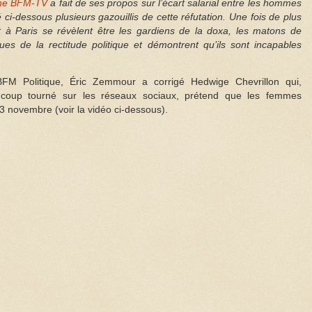
ne BFM-TV
a fait de ses propos sur l’écart salarial entre les hommes
i-dessous plusieurs gazouillis de cette réfutation. Une fois de plus
 à Paris se révèlent être les gardiens de la doxa, les matons de
es de la rectitude politique et démontrent qu’ils sont incapables
FM Politique, Éric Zemmour a corrigé Hedwige Chevrillon qui,
coup tourné sur les réseaux sociaux, prétend que les femmes
 3 novembre (voir la vidéo ci-dessous).