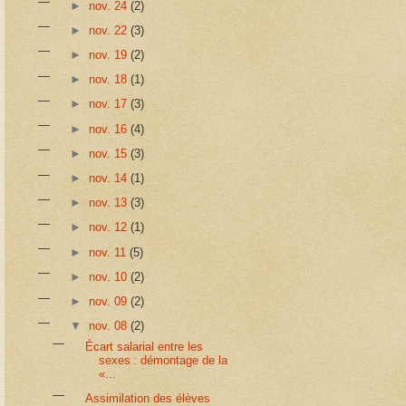
►
nov. 24
(2)
►
nov. 22
(3)
►
nov. 19
(2)
►
nov. 18
(1)
►
nov. 17
(3)
►
nov. 16
(4)
►
nov. 15
(3)
►
nov. 14
(1)
►
nov. 13
(3)
►
nov. 12
(1)
►
nov. 11
(5)
►
nov. 10
(2)
►
nov. 09
(2)
▼
nov. 08
(2)
Écart salarial entre les
sexes : démontage de la
«...
Assimilation des élèves