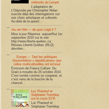
métissés du Levant
L’adaptation de
L’Odyssée par Christopher Nolan
suscite déjà des interrogations sur
ses choix artistiques et culturels.
Au-delà de la questi...
Jeu de l'été — de quoi s'agit-il ?
Mise à jour Réponse aujourd'hui 1er
septembre 2010 sur le site
http://www.liberte-quebec.ca.
Réseau Liberté-Québec (RLQ)
dévoilen...
Europe — Tant les politiques
d'assimilation « républicaines» que
celles multiculturelles ont échoué
Émission de France Culture Du
Grain à moudre du 25 octobre 2010.
C’est tombé comme un couperet, et
c’est venu de la bouche de la
chancel...
Luc Phaneuf et
Stéphanie Tremblay
sur le cours ECR
Luc Phaneuf et
Stéphanie Tremblay