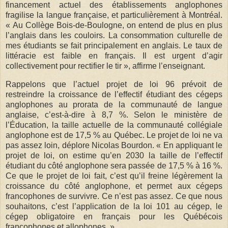
financement actuel des établissements anglophones
fragilise la langue française, et particulièrement à Montréal.
« Au Collège Bois-de-Boulogne, on entend de plus en plus
l’anglais dans les couloirs. La consommation culturelle de
mes étudiants se fait principalement en anglais. Le taux de
littéracie est faible en français. Il est urgent d’agir
collectivement pour rectifier le tir », affirme l’enseignant.
Rappelons que l’actuel projet de loi 96 prévoit de
restreindre la croissance de l’effectif étudiant des cégeps
anglophones au prorata de la communauté de langue
anglaise, c’est-à-dire à 8,7 %. Selon le ministère de
l’Éducation, la taille actuelle de la communauté collégiale
anglophone est de 17,5 % au Québec. Le projet de loi ne va
pas assez loin, déplore Nicolas Bourdon. « En appliquant le
projet de loi, on estime qu’en 2030 la taille de l’effectif
étudiant du côté anglophone sera passée de 17,5 % à 16 %.
Ce que le projet de loi fait, c’est qu’il freine légèrement la
croissance du côté anglophone, et permet aux cégeps
francophones de survivre. Ce n’est pas assez. Ce que nous
souhaitons, c’est l’application de la loi 101 au cégep, le
cégep obligatoire en français pour les Québécois
francophones et allophones. »