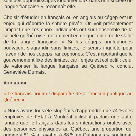
sont des apprentissages fondamentaux dans une société de
langue française », reconnaît-elle.
Choisir d’étudier en français ou en anglais au cégep est un
enjeu qui déborde la sphère privée. On voit présentement
l’impact que ces choix individuels ont sur l’ensemble de la
société québécoise, notamment en ce qui concerne le statut
de la langue française. « Si les cégeps anglophones
pouvaient s’agrandir sans limites, je serais inquiète pour
l’avenir de nos cégeps francophones. C’est important que le
gouvernement fixe des limites, car l’enjeu est collectif ; celui
de valoriser la langue française au Québec », conclut
Geneviève Dumais.
Voir aussi
« Le français pourrait disparaître de la fonction publique au
Québec »
« Nous avons tous été stupéfaits d’apprendre que 74 % des
employés de l’État à Montréal utilisent parfois une autre
langue que le français dans leurs interactions orales avec
des personnes physiques au Québec, une proportion qui
grimpe à 81 % à Laval et à 88 % en Outaouais », soulignait