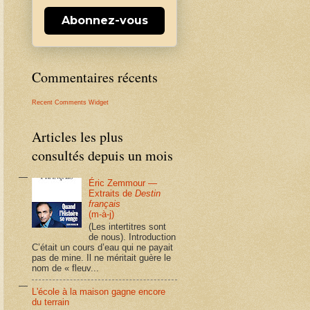
Abonnez-vous
Commentaires récents
Recent Comments Widget
Articles les plus
consultés depuis un mois
Éric Zemmour —
Extraits de
Destin
français
(m-à-j)
(Les intertitres sont
de nous). Introduction
C’était un cours d’eau qui ne payait
pas de mine. Il ne méritait guère le
nom de « fleuv...
L'école à la maison gagne encore
du terrain