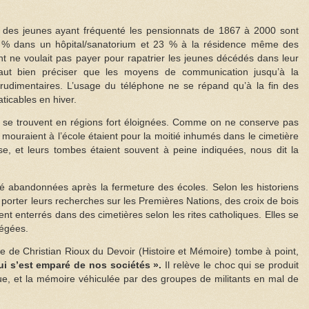
 des jeunes ayant fréquenté les pensionnats de 1867 à 2000 sont
% dans un hôpital/sanatorium et 23 % à la résidence même des
t ne voulait pas payer pour rapatrier les jeunes décédés dans leur
l faut bien préciser que les moyens de communication jusqu’à la
udimentaires. L’usage du téléphone ne se répand qu’à la fin des
ticables en hiver.
s se trouvent en régions fort éloignées. Comme on ne conserve pas
 mouraient à l’école étaient pour la moitié inhumés dans le cimetière
se, et leurs tombes étaient souvent à peine indiquées, nous dit la
été abandonnées après la fermeture des écoles. Selon les historiens
ait porter leurs recherches sur les Premières Nations, des croix de bois
ient enterrés dans des cimetières selon les rites catholiques. Elles se
égées.
ique de Christian Rioux du Devoir (Histoire et Mémoire) tombe à point,
qui s’est emparé de nos sociétés ».
Il relève le choc qui se produit
fique, et la mémoire véhiculée par des groupes de militants en mal de