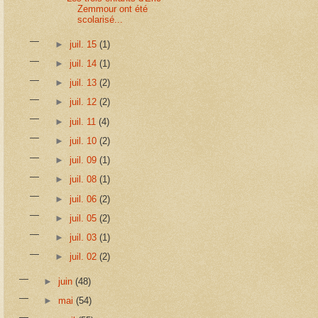
Zemmour ont été
scolarisé...
►
juil. 15
(1)
►
juil. 14
(1)
►
juil. 13
(2)
►
juil. 12
(2)
►
juil. 11
(4)
►
juil. 10
(2)
►
juil. 09
(1)
►
juil. 08
(1)
►
juil. 06
(2)
►
juil. 05
(2)
►
juil. 03
(1)
►
juil. 02
(2)
►
juin
(48)
►
mai
(54)