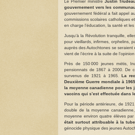
Le Premier ministre
Justin Trudeau
gouvernement vers les communaut
gouvernement fédéral a fait appel a
commissions scolaires catholiques e
en charge l’éducation, la santé et les
Jusqu’à la Révolution tranquille, ell
pour vieillards, infirmes, orphelins, 
auprès des Autochtones se seraient 
vient de l’écrire à la suite de l’opinio
Près de 150 000 jeunes métis, Inu
pensionnats de 1867 à 2000. De c
survenus de 1921 à 1965.
La rec
Deuxième Guerre mondiale à 1965,
la moyenne canadienne pour les je
vaccins qui s’est effectuée dans
Pour la période antérieure, de 1921
double de la moyenne canadienne, 
moyenne environ quatre élèves par
était surtout attribuable à la t
génocide physique des jeunes Autoc