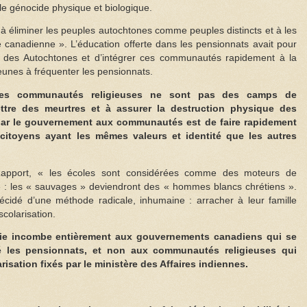
le génocide physique et biologique.
« à éliminer les peuples autochtones comme peuples distincts et à les
té canadienne ». L’éducation offerte dans les pensionnats avait pour
nale des Autochtones et d’intégrer ces communautés rapidement à la
jeunes à fréquenter les pensionnats.
des communautés religieuses ne sont pas des camps de
ttre des meurtres et à assurer la destruction physique des
par le gouvernement aux communautés est de faire rapidement
itoyens ayant les mêmes valeurs et identité que les autres
apport, « les écoles sont considérées comme des moteurs de
 » : les « sauvages » deviendront des « hommes blancs chrétiens ».
écidé d’une méthode radicale, inhumaine : arracher à leur famille
scolarisation.
édie incombe entièrement aux gouvernements canadiens qui se
é les pensionnats, et non aux communautés religieuses qui
isation fixés par le ministère des Affaires indiennes.