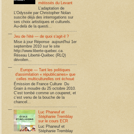
métissés du Levant
L’adaptation de
L’Odyssée par Christopher Nolan
suscite déjà des interrogations sur
ses choix artistiques et culturels.
Au-delà de la questi...
Jeu de l'été — de quoi s'agit-il ?
Mise à jour Réponse aujourd'hui 1er
septembre 2010 sur le site
http://www.liberte-quebec.ca.
Réseau Liberté-Québec (RLQ)
dévoilen...
Europe — Tant les politiques
d'assimilation « républicaines» que
celles multiculturelles ont échoué
Émission de France Culture Du
Grain à moudre du 25 octobre 2010.
C’est tombé comme un couperet, et
c’est venu de la bouche de la
chancel...
Luc Phaneuf et
Stéphanie Tremblay
sur le cours ECR
Luc Phaneuf et
Stéphanie Tremblay