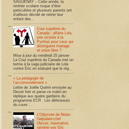
SAGUENAY – Cette année, la
rentrée scolaire risque d’être
particulière et plusieurs parents ont
d’ailleurs décidé de retirer leur
enfant des...
Cour suprême du
Canada : affaire Lola,
une victoire à la
Pyrrhus pour ceux qui
distinguent mariage
et union libre ?
Mise à jour du vendredi 25 janvier
La Cour suprême du Canada met un
terme à la saga judiciaire de Lola
contre Éric en statuant que le rég...
« La pédagogie de
l’accommodement »
Lettre de Joëlle Quérin envoyée au
Devoir hier et parue ce matin en
réplique aux quatre gardiens du
programme ECR . Les défenseurs
du cours ...
L'Odyssée de Nolan :
l'adjudant-chef
Ulysse, traumatisé,
ramène ses GIs