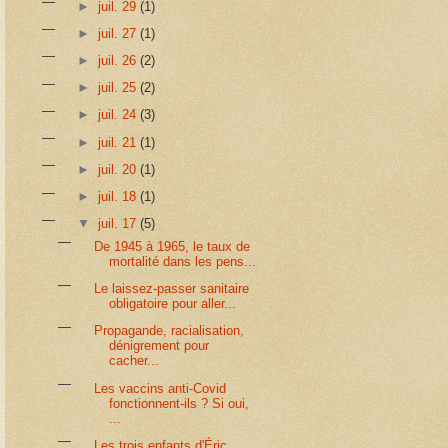
►
juil. 29
(1)
►
juil. 27
(1)
►
juil. 26
(2)
►
juil. 25
(2)
►
juil. 24
(3)
►
juil. 21
(1)
►
juil. 20
(1)
►
juil. 18
(1)
▼
juil. 17
(5)
De 1945 à 1965, le taux de
mortalité dans les pens...
Le laissez-passer sanitaire
obligatoire pour aller...
Propagande, racialisation,
dénigrement pour
cacher...
Les vaccins anti-Covid
fonctionnent-ils ? Si oui,
...
Les trois enfants d'Éric