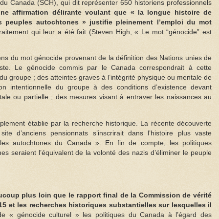
e du Canada (SCH), qui dit représenter 650 historiens professionnels
ne affirmation délirante voulant que « la longue histoire de
 peuples autochtones » justifie pleinement l’emploi du mot
raitement qui leur a été fait (Steven High, « Le mot “génocide” est
sens du mot génocide provenant de la définition des Nations unies de
uste. Le génocide commis par le Canada correspondrait à cette
du groupe ; des atteintes graves à l’intégrité physique ou mentale de
 intentionnelle du groupe à des conditions d’existence devant
tale ou partielle ; des mesures visant à entraver les naissances au
mplement établie par la recherche historique. La récente découverte
e d’anciens pensionnats s’inscrirait dans l’histoire plus vaste
les autochtones du Canada ». En fin de compte, les politiques
s seraient l’équivalent de la volonté des nazis d’éliminer le peuple
coup plus loin que le rapport final de la Commission de vérité
5 et les recherches historiques substantielles sur lesquelles il
de « génocide culturel » les politiques du Canada à l’égard des