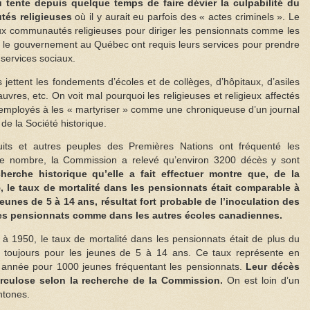
 tente depuis quelque temps de faire dévier la culpabilité du
és religieuses
où il y aurait eu parfois des « actes criminels ». Le
ux communautés religieuses pour diriger les pensionnats comme les
t le gouvernement au Québec ont requis leurs services pour prendre
 services sociaux.
es jettent les fondements d’écoles et de collèges, d’hôpitaux, d’asiles
pauvres, etc. On voit mal pourquoi les religieuses et religieux affectés
employés à les « martyriser » comme une chroniqueuse d’un journal
n de la Société historique.
its et autres peuples des Premières Nations ont fréquenté les
e nombre, la Commission a relevé qu’environ 3200 décès y sont
herche historique qu’elle a fait effectuer montre que, de la
 le taux de mortalité dans les pensionnats était comparable à
unes de 5 à 14 ans, résultat fort probable de l’inoculation des
 les pensionnats comme dans les autres écoles canadiennes.
 à 1950, le taux de mortalité dans les pensionnats était de plus du
toujours pour les jeunes de 5 à 14 ans. Ce taux représente en
 année pour 1000 jeunes fréquentant les pensionnats.
Leur décès
uberculose selon la recherche de la Commission.
On est loin d’un
htones.