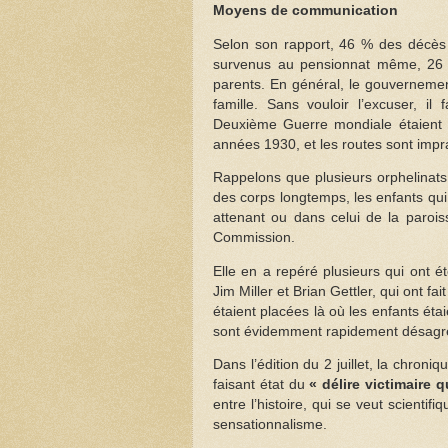
Moyens de communication
Selon son rapport, 46 % des décès
survenus au pensionnat même, 26 
parents. En général, le gouvernemen
famille. Sans vouloir l’excuser, i
Deuxième Guerre mondiale étaient r
années 1930, et les routes sont impra
Rappelons que plusieurs orphelinat
des corps longtemps, les enfants qui
attenant ou dans celui de la parois
Commission.
Elle en a repéré plusieurs qui ont 
Jim Miller et Brian Gettler, qui ont f
étaient placées là où les enfants éta
sont évidemment rapidement désagr
Dans l’édition du 2 juillet, la chron
faisant état du
« délire victimaire 
entre l’histoire, qui se veut scienti
sensationnalisme.