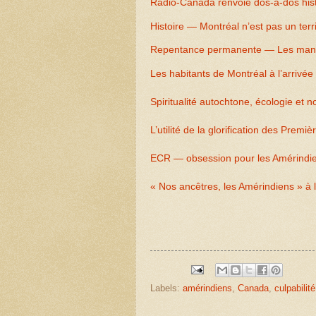
Radio-Canada renvoie dos-à-dos histoi
Histoire — Montréal n’est pas un te
Repentance permanente — Les manipu
Les habitants de Montréal à l’arrivée
Spiritualité autochtone, écologie et
L’utilité de la glorification des Premi
ECR — obsession pour les Amérindie
« Nos ancêtres, les Amérindiens » à l
Labels:
amérindiens
,
Canada
,
culpabilité