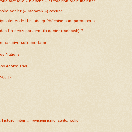
re factuelle « blanche » et tradition orale indienne
rritoire agnier (« mohawk ») occupé
lateurs de l’histoire québécoise sont parmi nous
 des Français parlaient-ils agnier (mohawk) ?
 norme universelle moderne
ères Nations
ns écologistes
’école
,
histoire
,
internat
,
révisionnisme
,
santé
,
woke