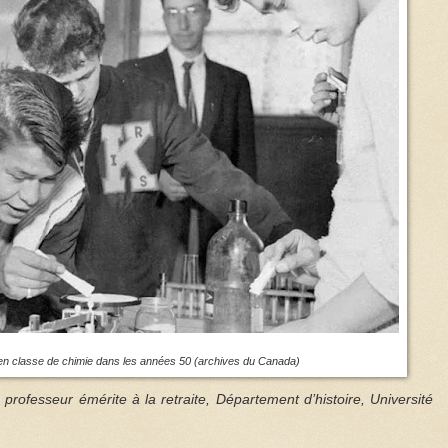
en classe de chimie dans les années 50 (archives du Canada)
 professeur émérite à la retraite, Département d’histoire, Université