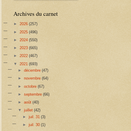
Archives du carnet
►
2026
(257)
►
2025
(496)
►
2024
(550)
►
2023
(665)
►
2022
(467)
▼
2021
(693)
►
décembre
(47)
►
novembre
(64)
►
octobre
(67)
►
septembre
(66)
►
août
(40)
▼
juillet
(42)
►
juil. 31
(3)
►
juil. 30
(1)