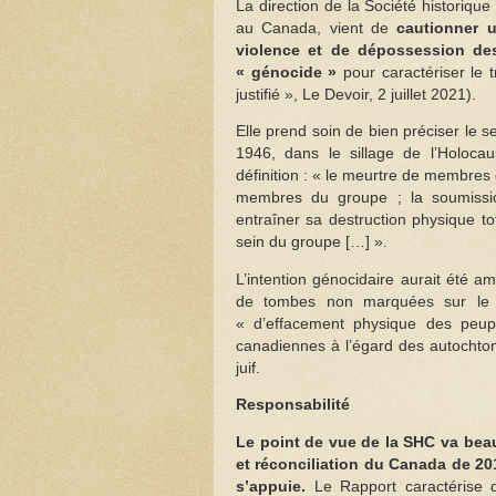
La direction de la Société historiqu
au Canada, vient de
cautionner u
violence et de dépossession des
« génocide »
pour caractériser le t
justifié », Le Devoir, 2 juillet 2021).
Elle prend soin de bien préciser le 
1946, dans le sillage de l’Holoca
définition : « le meurtre de membres 
membres du groupe ; la soumission
entraîner sa destruction physique to
sein du groupe […] ».
L’intention génocidaire aurait été a
de tombes non marquées sur le sit
« d’effacement physique des peup
canadiennes à l’égard des autochtone
juif.
Responsabilité
Le point de vue de la SHC va beau
et réconciliation du Canada de 201
s’appuie.
Le Rapport caractérise 