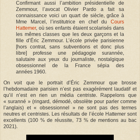
Confirmant aussi l’ambition présidentielle de
Zemmour, l’avocat Olivier Pardo a fait sa
connaissance voici un quart de siècle, grâce à
Mme Marcel, l’institutrice en chef du
Cours
Hattemer
, où ses enfants étaient scolarisés dans
les mêmes classes que les deux garçons et la
fille d’Éric Zemmour. L’école privée parisienne
[hors contrat, sans subventions et donc plus
libre] professe une pédagogie surannée,
salutaire aux yeux du journaliste, nostalgique
obsessionnel de la France sépia des
années 1960.
On voit que le portrait d’Éric Zemmour que brosse
l’hebdomadaire parisien n’est pas exagérément laudatif et
qu’il n’est en rien un média centriste. Rappelons que
« suranné » (ringard, démodé, obsolète pour parler comme
l’anglais) et « obsessionnel » ne sont pas des termes
neutres et centristes. Les résultats de l’école Hattemer sont
excellents
(100 % de réussite, 73 % de mentions au bac
2021).