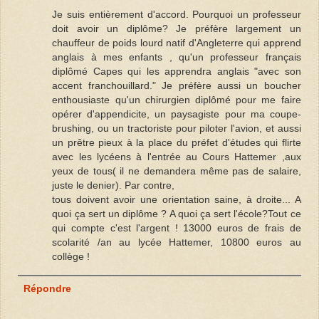
Je suis entièrement d'accord. Pourquoi un professeur
doit avoir un diplôme? Je préfère largement un
chauffeur de poids lourd natif d'Angleterre qui apprend
anglais à mes enfants , qu'un professeur français
diplômé Capes qui les apprendra anglais "avec son
accent franchouillard." Je préfère aussi un boucher
enthousiaste qu'un chirurgien diplômé pour me faire
opérer d'appendicite, un paysagiste pour ma coupe-
brushing, ou un tractoriste pour piloter l'avion, et aussi
un prêtre pieux à la place du préfet d'études qui flirte
avec les lycéens à l'entrée au Cours Hattemer ,aux
yeux de tous( il ne demandera même pas de salaire,
juste le denier). Par contre,
tous doivent avoir une orientation saine, à droite... A
quoi ça sert un diplôme ? A quoi ça sert l'école?Tout ce
qui compte c'est l'argent ! 13000 euros de frais de
scolarité /an au lycée Hattemer, 10800 euros au
collège !
Répondre