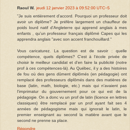
Raoul W.
jeudi 12 janvier 2023 à 09:52:00 UTC−5
"Je suis entièrement d'accord. Pourquoi un professeur doit
avoir un diplôme? Je préfère largement un chauffeur de
poids lourd natif d'Angleterre qui apprend anglais à mes
enfants , qu'un professeur français diplômé Capes qui les
apprendra anglais "avec son accent franchouillard."
Vous caricaturez. La question est de savoir : quelle
compétence, quels diplômes? C'est à l'école privée de
choisir le meilleur candidat et d'en faire la publicité (notre
prof à ces compétences-là). Au Québec, il y a des histoires
de fou où des gens dûment diplômés (en pédagogie) ont
remplacé des professeurs diplômés dans des matières de
base (latin, math, biologie, etc.) mais qui n'avaient pas
l'imprimatur du gouvernement pour ce qui est de la
pédagogie. On a donc vu un prof de latin (licence en lettres
classiques) être remplacé par un prof ayant fait ses 4
années de pédagogisme mais qui ignorait le latin, le
premier enseignant au second la matière avant que le
second ne prenne sa place.
Répondre