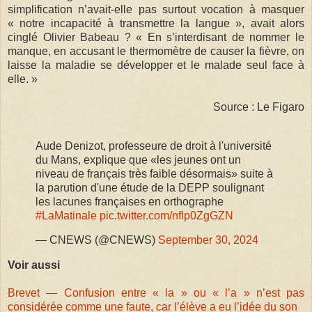
simplification n’avait-elle pas surtout vocation à masquer
« notre incapacité à transmettre la langue », avait alors
cinglé Olivier Babeau ? « En s’interdisant de nommer le
manque, en accusant le thermomètre de causer la fièvre, on
laisse la maladie se développer et le malade seul face à
elle. »
Source : Le Figaro
Aude Denizot, professeure de droit à l'université
du Mans, explique que «les jeunes ont un
niveau de français très faible désormais» suite à
la parution d'une étude de la DEPP soulignant
les lacunes françaises en orthographe
#LaMatinale
pic.twitter.com/nflp0ZgGZN
— CNEWS (@CNEWS)
September 30, 2024
Voir aussi
Brevet — Confusion entre « la » ou « l’a » n’est pas
considérée comme une faute, car l’élève a eu l’idée du son