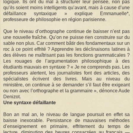
logique. Ils ont du mal à structurer leur pensée, non pas
qu’ils soient moins intelligents qu’avant, mais à cause d’une
défaillance syntaxique » explique Emmanuelle*,
professeure de philosophie en région parisienne.
Que le niveau d’orthographe continue de baisser n’est pas
une nouvelle fraîche. Qu’on ne puisse rien construire sur du
sable non plus. Car comment bâtir des fondamentaux sur un
roc à ce point effrité ? Apprendre les déclinaisons latines à
des élèves ne maîtrisant pas les fonctions grammaticales ?
Les rouages de l’argumentation philosophique à des
étudiants mauvais en syntaxe ? « Je ne comprends pas. Les
professeurs alertent, les journalistes font des articles, des
spécialistes écrivent des livres. Mais au niveau du
ministère, on continue à se demander s’il faut être exigeant
ou non avec l’orthographe et la grammaire », dénonce Aude
Denizot.
Une syntaxe défaillante
Bon an mal an, le niveau de langue poursuit en effet sa
baisse inexorable. Persistance de mauvaises méthodes
d’enseignement en primaire, effritement du temps de
lecture, diminution des heures consacrées au français —