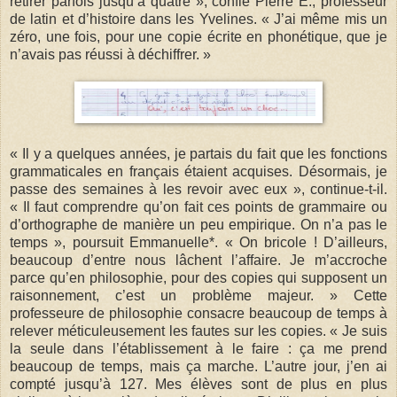
retirer parfois jusqu’à quatre », confie Pierre E., professeur
de latin et d’histoire dans les Yvelines. « J’ai même mis un
zéro, une fois, pour une copie écrite en phonétique, que je
n’avais pas réussi à déchiffrer. »
« Il y a quelques années, je partais du fait que les fonctions
grammaticales en français étaient acquises. Désormais, je
passe des semaines à les revoir avec eux », continue-t-il.
« Il faut comprendre qu’on fait ces points de grammaire ou
d’orthographe de manière un peu empirique. On n’a pas le
temps », poursuit Emmanuelle*. « On bricole ! D’ailleurs,
beaucoup d’entre nous lâchent l’affaire. Je m’accroche
parce qu’en philosophie, pour des copies qui supposent un
raisonnement, c’est un problème majeur. » Cette
professeure de philosophie consacre beaucoup de temps à
relever méticuleusement les fautes sur les copies. « Je suis
la seule dans l’établissement à le faire : ça me prend
beaucoup de temps, mais ça marche. L’autre jour, j’en ai
compté jusqu’à 127. Mes élèves sont de plus en plus