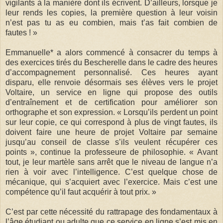
vigilants à la manière dont ils écrivent. D’ailleurs, lorsque je
leur rends les copies, la première question à leur voisin
n’est pas tu as eu combien, mais t’as fait combien de
fautes ! »
Emmanuelle* a alors commencé à consacrer du temps à
des exercices tirés du Bescherelle dans le cadre des heures
d’accompagnement personnalisé. Ces heures ayant
disparu, elle renvoie désormais ses élèves vers le projet
Voltaire, un service en ligne qui propose des outils
d’entraînement et de certification pour améliorer son
orthographe et son expression. « Lorsqu’ils perdent un point
sur leur copie, ce qui correspond à plus de vingt fautes, ils
doivent faire une heure de projet Voltaire par semaine
jusqu’au conseil de classe s’ils veulent récupérer ces
points », continue la professeure de philosophie. « Avant
tout, je leur martèle sans arrêt que le niveau de langue n’a
rien à voir avec l’intelligence. C’est quelque chose de
mécanique, qui s’acquiert avec l’exercice. Mais c’est une
compétence qu’il faut acquérir à tout prix. »
C’est par cette nécessité du rattrapage des fondamentaux à
l’âge étudiant ou adulte que ce service en ligne s’est mis en