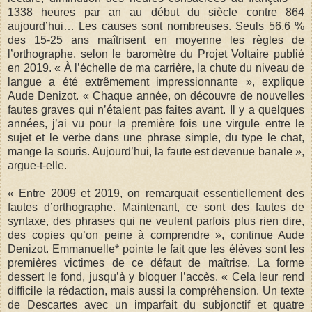
1338 heures par an au début du siècle contre 864
aujourd’hui… Les causes sont nombreuses. Seuls 56,6 %
des 15-25 ans maîtrisent en moyenne les règles de
l’orthographe, selon le baromètre du Projet Voltaire publié
en 2019. « À l’échelle de ma carrière, la chute du niveau de
langue a été extrêmement impressionnante », explique
Aude Denizot. « Chaque année, on découvre de nouvelles
fautes graves qui n’étaient pas faites avant. Il y a quelques
années, j’ai vu pour la première fois une virgule entre le
sujet et le verbe dans une phrase simple, du type le chat,
mange la souris. Aujourd’hui, la faute est devenue banale »,
argue-t-elle.
« Entre 2009 et 2019, on remarquait essentiellement des
fautes d’orthographe. Maintenant, ce sont des fautes de
syntaxe, des phrases qui ne veulent parfois plus rien dire,
des copies qu’on peine à comprendre », continue Aude
Denizot. Emmanuelle* pointe le fait que les élèves sont les
premières victimes de ce défaut de maîtrise. La forme
dessert le fond, jusqu’à y bloquer l’accès. « Cela leur rend
difficile la rédaction, mais aussi la compréhension. Un texte
de Descartes avec un imparfait du subjonctif et quatre