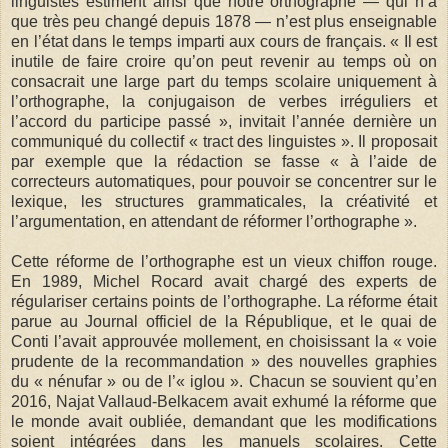
linguistes estiment ainsi que notre orthographe — qui n’a
que très peu changé depuis 1878 — n’est plus enseignable
en l’état dans le temps imparti aux cours de français. « Il est
inutile de faire croire qu’on peut revenir au temps où on
consacrait une large part du temps scolaire uniquement à
l’orthographe, la conjugaison de verbes irréguliers et
l’accord du participe passé », invitait l’année dernière un
communiqué du collectif « tract des linguistes ». Il proposait
par exemple que la rédaction se fasse « à l’aide de
correcteurs automatiques, pour pouvoir se concentrer sur le
lexique, les structures grammaticales, la créativité et
l’argumentation, en attendant de réformer l’orthographe ».
Cette réforme de l’orthographe est un vieux chiffon rouge.
En 1989, Michel Rocard avait chargé des experts de
régulariser certains points de l’orthographe. La réforme était
parue au Journal officiel de la République, et le quai de
Conti l’avait approuvée mollement, en choisissant la « voie
prudente de la recommandation » des nouvelles graphies
du « nénufar » ou de l’« iglou ». Chacun se souvient qu’en
2016, Najat Vallaud-Belkacem avait exhumé la réforme que
le monde avait oubliée, demandant que les modifications
soient intégrées dans les manuels scolaires. Cette