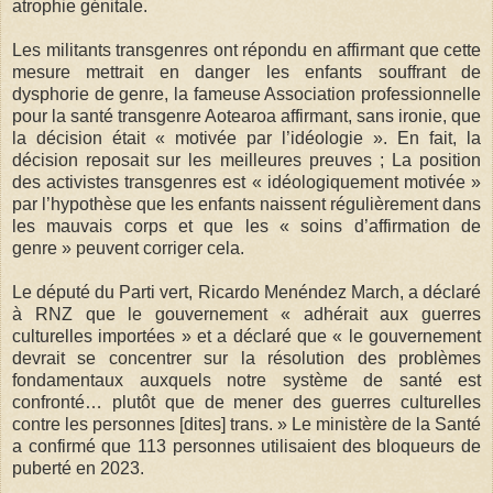
atrophie génitale.
Les militants transgenres ont répondu en affirmant que cette
mesure mettrait en danger les enfants souffrant de
dysphorie de genre, la fameuse Association professionnelle
pour la santé transgenre Aotearoa affirmant, sans ironie, que
la décision était « motivée par l’idéologie ». En fait, la
décision reposait sur les meilleures preuves ; La position
des activistes transgenres est « idéologiquement motivée »
par l’hypothèse que les enfants naissent régulièrement dans
les mauvais corps et que les « soins d’affirmation de
genre » peuvent corriger cela.
Le député du Parti vert, Ricardo Menéndez March, a déclaré
à RNZ que le gouvernement « adhérait aux guerres
culturelles importées » et a déclaré que « le gouvernement
devrait se concentrer sur la résolution des problèmes
fondamentaux auxquels notre système de santé est
confronté… plutôt que de mener des guerres culturelles
contre les personnes [dites] trans. » Le ministère de la Santé
a confirmé que 113 personnes utilisaient des bloqueurs de
puberté en 2023.