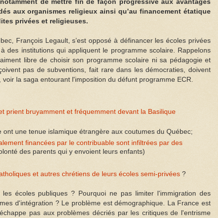
notamment de mettre fin de façon progressive aux avantages
dés aux organismes religieux ainsi qu’au financement étatique
ites privées et religieuses.
ébec, François Legault, s’est opposé à définancer les écoles privées
it à des institutions qui appliquent le programme scolaire. Rappelons
aiment libre de choisir son programme scolaire ni sa pédagogie et
oivent pas de subventions, fait rare dans les démocraties, doivent
, voir la saga entourant l'imposition du défunt programme ECR.
 et prient bruyamment et fréquemment devant la Basilique
ie ont une tenue islamique étrangère aux coutumes du Québec;
ement financées par le contribuable sont infiltrées par des
olonté des parents qui y envoient leurs enfants)
catholiques et autres chrétiens de leurs écoles semi-privées
?
les écoles publiques ? Pourquoi ne pas limiter l'immigration des
èmes d'intégration ? Le problème est démographique. La France est
'échappe pas aux problèmes décriés par les critiques de l'entrisme