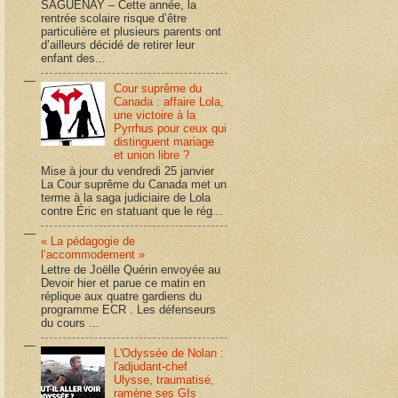
SAGUENAY – Cette année, la
rentrée scolaire risque d’être
particulière et plusieurs parents ont
d’ailleurs décidé de retirer leur
enfant des...
Cour suprême du
Canada : affaire Lola,
une victoire à la
Pyrrhus pour ceux qui
distinguent mariage
et union libre ?
Mise à jour du vendredi 25 janvier
La Cour suprême du Canada met un
terme à la saga judiciaire de Lola
contre Éric en statuant que le rég...
« La pédagogie de
l’accommodement »
Lettre de Joëlle Quérin envoyée au
Devoir hier et parue ce matin en
réplique aux quatre gardiens du
programme ECR . Les défenseurs
du cours ...
L'Odyssée de Nolan :
l'adjudant-chef
Ulysse, traumatisé,
ramène ses GIs