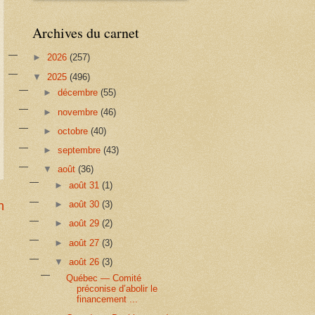
Archives du carnet
►
2026
(257)
▼
2025
(496)
►
décembre
(55)
►
novembre
(46)
►
octobre
(40)
►
septembre
(43)
▼
août
(36)
►
août 31
(1)
n
►
août 30
(3)
►
août 29
(2)
►
août 27
(3)
▼
août 26
(3)
Québec — Comité
préconise d’abolir le
financement ...