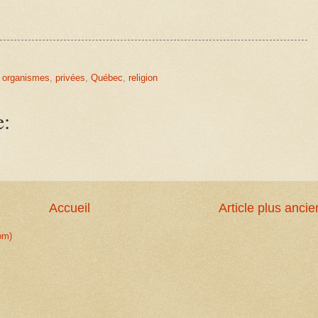
,
organismes
,
privées
,
Québec
,
religion
e:
Accueil
Article plus ancie
om)