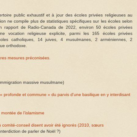
rtoire public exhaustif et à jour des écoles privées religieuses au
ion ne compile plus de statistiques spécifiques sur les écoles selon
 un rapport de Radio-Canada de 2022, environ 50 écoles privées
 vocation religieuse explicite, parmi les 165 écoles privées
coles catholiques, 14 juives, 4 musulmanes, 2 arméniennes, 2
que orthodoxe.
tres mesures préconisées
.
'immigration massive musulmane)
 « profonde et commune » du parvis d'une basilique en y interdisant
a montée de l’islamisme
n comité-conseil disent avoir été ignorés (2010, sœurs
interdiction de parler de Noël ?)