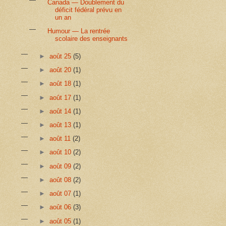
Canada — Doublement du
déficit fédéral prévu en
un an
Humour — La rentrée
scolaire des enseignants
►
août 25
(5)
►
août 20
(1)
►
août 18
(1)
►
août 17
(1)
►
août 14
(1)
►
août 13
(1)
►
août 11
(2)
►
août 10
(2)
►
août 09
(2)
►
août 08
(2)
►
août 07
(1)
►
août 06
(3)
►
août 05
(1)