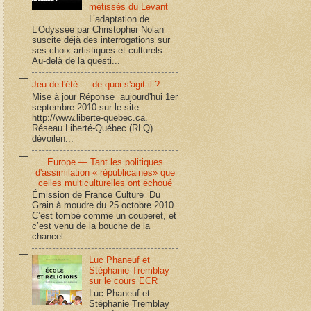
métissés du Levant
L’adaptation de
L’Odyssée par Christopher Nolan
suscite déjà des interrogations sur
ses choix artistiques et culturels.
Au-delà de la questi...
Jeu de l'été — de quoi s'agit-il ?
Mise à jour Réponse aujourd'hui 1er
septembre 2010 sur le site
http://www.liberte-quebec.ca.
Réseau Liberté-Québec (RLQ)
dévoilen...
Europe — Tant les politiques
d'assimilation « républicaines» que
celles multiculturelles ont échoué
Émission de France Culture Du
Grain à moudre du 25 octobre 2010.
C’est tombé comme un couperet, et
c’est venu de la bouche de la
chancel...
Luc Phaneuf et
Stéphanie Tremblay
sur le cours ECR
Luc Phaneuf et
Stéphanie Tremblay