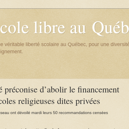
cole libre au Qué
e véritable liberté scolaire au Québec, pour une divers
eignement.
préconise d’abolir le financement
coles religieuses dites privées
sseau ont dévoilé mardi leurs 50 recommandations censées