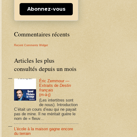
Abonnez-vous
Commentaires récents
Recent Comments Widget
Articles les plus
consultés depuis un mois
Éric Zemmour —
Extraits de
Destin
français
(m-à-j)
(Les intertitres sont
de nous). Introduction
C’était un cours d’eau qui ne payait
pas de mine. Il ne méritait guère le
nom de « fleuv...
L'école à la maison gagne encore
du terrain