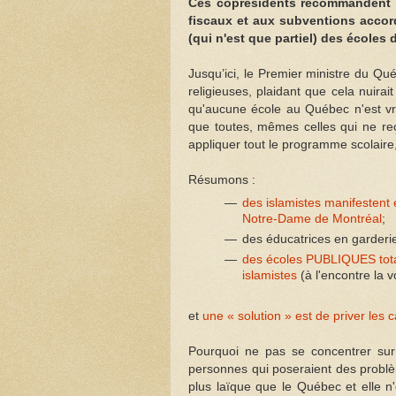
Ces coprésidents recommandent 
fiscaux et aux subventions accor
(qui n'est que partiel) des écoles d
Jusqu’ici, le Premier ministre du Qu
religieuses, plaidant que cela nuira
qu'aucune école au Québec n'est vr
que toutes, mêmes celles qui ne reç
appliquer tout le programme scolaire
Résumons :
des islamistes manifestent
Notre-Dame de Montréal
;
des éducatrices en garder
des écoles PUBLIQUES total
islamistes
(à l'encontre la v
et
une « solution » est de priver les 
Pourquoi ne pas se concentrer sur 
personnes qui poseraient des probl
plus laïque que le Québec et elle n