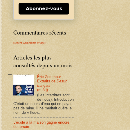
Abonnez-vous
Commentaires récents
Recent Comments Widget
Articles les plus
consultés depuis un mois
Éric Zemmour —
Extraits de
Destin
français
(m-à-j)
(Les intertitres sont
de nous). Introduction
C’était un cours d’eau qui ne payait
pas de mine. Il ne méritait guère le
nom de « fleuv...
L'école à la maison gagne encore
du terrain