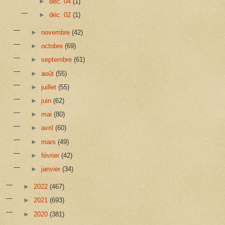
►
déc. 04
(1)
►
déc. 02
(1)
►
novembre
(42)
►
octobre
(69)
►
septembre
(61)
►
août
(55)
►
juillet
(55)
►
juin
(62)
►
mai
(80)
►
avril
(60)
►
mars
(49)
►
février
(42)
►
janvier
(34)
►
2022
(467)
►
2021
(693)
►
2020
(381)