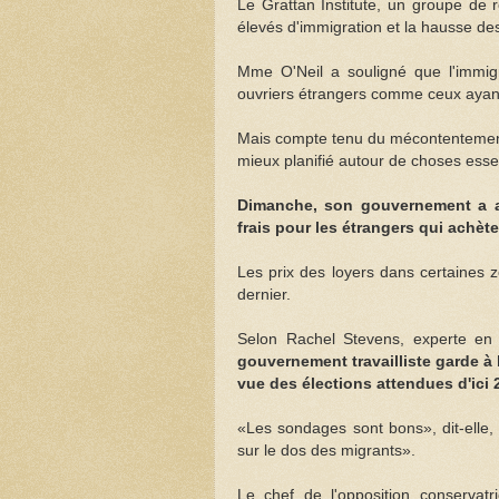
Le Grattan Institute, un groupe de ré
élevés d'immigration et la hausse des
Mme O'Neil a souligné que l'immigrat
ouvriers étrangers comme ceux ayant 
Mais compte tenu du mécontentement 
mieux planifié autour de choses ess
Dimanche, son gouvernement a a
frais pour les étrangers qui achèt
Les prix des loyers dans certaines
dernier.
Selon Rachel Stevens, experte en hi
gouvernement travailliste garde à 
vue des élections attendues d'ici 
«Les sondages sont bons», dit-elle,
sur le dos des migrants».
Le chef de l'opposition conservat