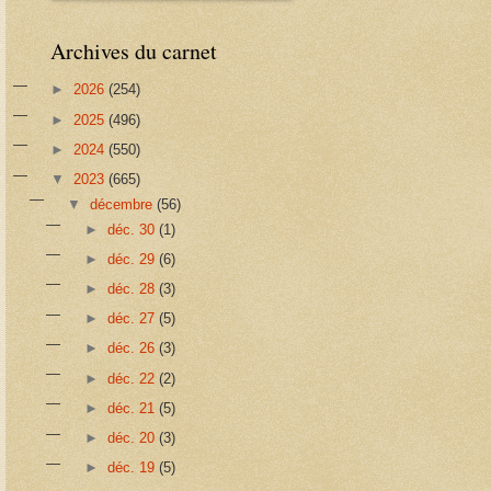
Archives du carnet
►
2026
(254)
►
2025
(496)
►
2024
(550)
▼
2023
(665)
▼
décembre
(56)
►
déc. 30
(1)
►
déc. 29
(6)
►
déc. 28
(3)
►
déc. 27
(5)
►
déc. 26
(3)
►
déc. 22
(2)
►
déc. 21
(5)
►
déc. 20
(3)
►
déc. 19
(5)