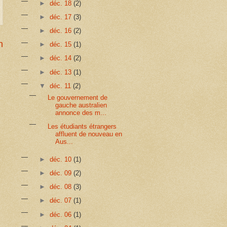
►
déc. 18
(2)
►
déc. 17
(3)
►
déc. 16
(2)
n
►
déc. 15
(1)
►
déc. 14
(2)
►
déc. 13
(1)
▼
déc. 11
(2)
Le gouvernement de
gauche australien
annonce des m...
Les étudiants étrangers
affluent de nouveau en
Aus...
►
déc. 10
(1)
►
déc. 09
(2)
►
déc. 08
(3)
►
déc. 07
(1)
►
déc. 06
(1)