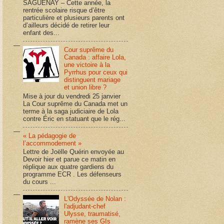
SAGUENAY – Cette année, la
rentrée scolaire risque d’être
particulière et plusieurs parents ont
d’ailleurs décidé de retirer leur
enfant des...
Cour suprême du
Canada : affaire Lola,
une victoire à la
Pyrrhus pour ceux qui
distinguent mariage
et union libre ?
Mise à jour du vendredi 25 janvier
La Cour suprême du Canada met un
terme à la saga judiciaire de Lola
contre Éric en statuant que le rég...
« La pédagogie de
l’accommodement »
Lettre de Joëlle Quérin envoyée au
Devoir hier et parue ce matin en
réplique aux quatre gardiens du
programme ECR . Les défenseurs
du cours ...
L'Odyssée de Nolan :
l'adjudant-chef
Ulysse, traumatisé,
ramène ses GIs