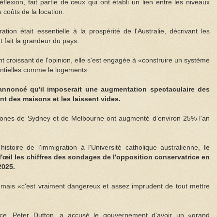
flexion, fait partie de ceux qui ont établi un lien entre les niveaux
 coûts de la location.
ion était essentielle à la prospérité de l'Australie, décrivant les
fait la grandeur du pays.
croissant de l'opinion, elle s'est engagée à «construire un système
entielles comme le logement».
nnoncé qu'il imposerait une augmentation spectaculaire des
ent des maisons et les laissent vides.
 zones de Sydney et de Melbourne ont augmenté d'environ 25% l'an
stoire de l'immigration à l'Université catholique australienne,
le
l'œil les chiffres des sondages de l'opposition conservatrice en
2025.
 mais «c'est vraiment dangereux et assez imprudent de tout mettre
rice, Peter Dutton, a accusé le gouvernement d'avoir un «grand