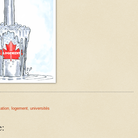
lation
,
logement
,
universités
e: