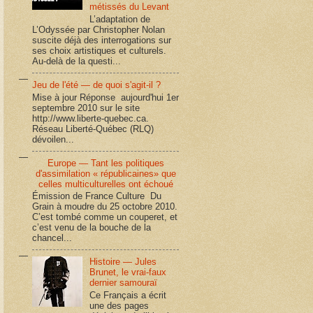
métissés du Levant
L’adaptation de
L’Odyssée par Christopher Nolan
suscite déjà des interrogations sur
ses choix artistiques et culturels.
Au-delà de la questi...
Jeu de l'été — de quoi s'agit-il ?
Mise à jour Réponse aujourd'hui 1er
septembre 2010 sur le site
http://www.liberte-quebec.ca.
Réseau Liberté-Québec (RLQ)
dévoilen...
Europe — Tant les politiques
d'assimilation « républicaines» que
celles multiculturelles ont échoué
Émission de France Culture Du
Grain à moudre du 25 octobre 2010.
C’est tombé comme un couperet, et
c’est venu de la bouche de la
chancel...
Histoire — Jules
Brunet, le vrai-faux
dernier samouraï
Ce Français a écrit
une des pages