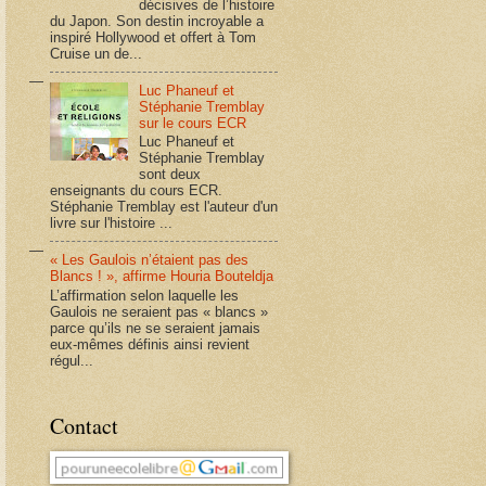
décisives de l’histoire
du Japon. Son destin incroyable a
inspiré Hollywood et offert à Tom
Cruise un de...
Luc Phaneuf et
Stéphanie Tremblay
sur le cours ECR
Luc Phaneuf et
Stéphanie Tremblay
sont deux
enseignants du cours ECR.
Stéphanie Tremblay est l'auteur d'un
livre sur l'histoire ...
« Les Gaulois n’étaient pas des
Blancs ! », affirme Houria Bouteldja
L’affirmation selon laquelle les
Gaulois ne seraient pas « blancs »
parce qu’ils ne se seraient jamais
eux-mêmes définis ainsi revient
régul...
Contact