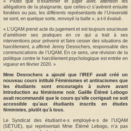
« Plutôt que d’examiner et juger avec attention les
allégations de la plaignante, que celles-ci s’avèrent ensuite
fondées ou pas, les différents représentants de l’Université
se sont, en quelque sorte, renvoyé la balle », a-t-il évalué.
« L’UQAM prend acte du jugement et est toujours soucieuse
d’améliorer ses pratiques en ce qui a trait à ses
interventions pour prévenir et faire cesser des situations de
harcèlement, a affirmé Jenny Desrochers, responsable des
communications de l’UQAM. En ce sens, une révision de la
politique contre le harcèlement psychologique est entrée en
vigueur en février 2020. »
Mme Desrochers a ajouté que l’IREF avait créé un
nouveau cours intitulé Féminismes et antiracismes que
les étudiants sont encouragés à suivre avant
Introduction au féminisme noir. Gaëlle Étémé Lebogo
avait recommandé que le cours qu’elle corrigeait ne soit
accessible qu’aux étudiants inscrits en études
féministes, plutôt qu’à tous.
Le Syndicat des étudiant·e·s employé·e·s de l’UQAM
(SÉTUE), qui représentait Mme Étémé Lebogo, n’a pas