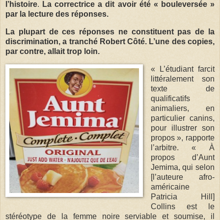
l’histoire
.
La correctrice a dit avoir été « bouleversée »
par la lecture des réponses.
La plupart de ces réponses ne constituent pas de la
discrimination, a tranché Robert Côté. L’une des copies,
par contre, allait trop loin.
« L’étudiant farcit
littéralement son
texte de
qualificatifs
animaliers, en
particulier canins,
pour illustrer son
propos », rapporte
l’arbitre. « À
propos d’Aunt
Jemima, qui selon
[l’auteure afro-
américaine
Patricia Hill]
Collins est le
stéréotype de la femme noire serviable et soumise, il