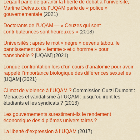
Legault parle de garantir la liberté de débat à l’université,
Martine Delvaux de l’UQAM parle de « police »
gouvernementale
(2021)
Doctorants de l’UQAM — « Ceuzes qui sont
contributeurices sont heureuxes »
(2018)
Universités : après le mot « nègre » devenu tabou, le
bannissement de « femme » et « homme » pour
transphobie ?
[UQAM] (2021)
Longue confrontation lors d’un cours d’anatomie pour avoir
rappelé l’importance biologique des différences sexuelles
[UQAM] (2021)
Climat de violence à l’UQAM ?
Commission Curzi Dumont :
Menaces et vandalisme à l’UQAM : jusqu’où iront les
étudiants et les syndicats ? (2013)
Les gouvernements surestiment-ils le rendement
économique des diplômes universitaires ?
La liberté d’expression à l’UQAM
(2017)