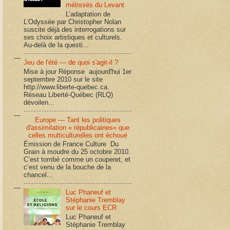
métissés du Levant
L’adaptation de
L’Odyssée par Christopher Nolan
suscite déjà des interrogations sur
ses choix artistiques et culturels.
Au-delà de la questi...
Jeu de l'été — de quoi s'agit-il ?
Mise à jour Réponse aujourd'hui 1er
septembre 2010 sur le site
http://www.liberte-quebec.ca.
Réseau Liberté-Québec (RLQ)
dévoilen...
Europe — Tant les politiques
d'assimilation « républicaines» que
celles multiculturelles ont échoué
Émission de France Culture Du
Grain à moudre du 25 octobre 2010.
C’est tombé comme un couperet, et
c’est venu de la bouche de la
chancel...
Luc Phaneuf et
Stéphanie Tremblay
sur le cours ECR
Luc Phaneuf et
Stéphanie Tremblay