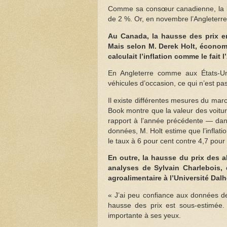
Comme sa consœur canadienne, la ban
de 2 %. Or, en novembre l’Angleterre 
Au Canada, la hausse des prix en
Mais selon M. Derek Holt, économi
calculait l’inflation comme le fait l
En Angleterre comme aux États-Unis
véhicules d’occasion, ce qui n’est p
Il existe différentes mesures du mar
Book montre que la valeur des voitu
rapport à l’année précédente — dans
données, M. Holt estime que l’inflat
le taux à 6 pour cent contre 4,7 pour
En outre, la hausse du prix des a
analyses de Sylvain Charlebois, 
agroalimentaire à l’Université Dal
« J’ai peu confiance aux données de l
hausse des prix est sous-estimée.
importante à ses yeux.