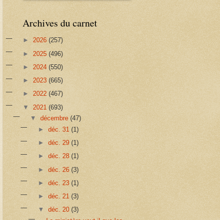
Archives du carnet
►
2026
(257)
►
2025
(496)
►
2024
(550)
►
2023
(665)
►
2022
(467)
▼
2021
(693)
▼
décembre
(47)
►
déc. 31
(1)
►
déc. 29
(1)
►
déc. 28
(1)
►
déc. 26
(3)
►
déc. 23
(1)
►
déc. 21
(3)
▼
déc. 20
(3)