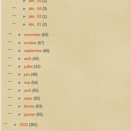
►
déc. 05
(2)
►
déc. 04
(3)
►
déc. 03
(1)
►
déc. 01
(2)
►
novembre
(64)
►
octobre
(67)
►
septembre
(66)
►
août
(40)
►
juillet
(42)
►
juin
(48)
►
mai
(54)
►
avril
(55)
►
mars
(92)
►
février
(63)
►
janvier
(55)
►
2020
(381)