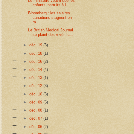
Le ministère veut-il que les
enfants instruits à l...
Bloomberg : les salaires
canadiens stagnent en
ra...
Le British Medical Journal
se plaint des « vérific...
►
déc. 19
(3)
►
déc. 18
(1)
►
déc. 16
(2)
►
déc. 14
(4)
►
déc. 13
(1)
►
déc. 12
(3)
►
déc. 10
(3)
►
déc. 09
(5)
►
déc. 08
(1)
►
déc. 07
(1)
►
déc. 06
(2)