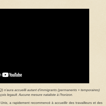
) n’aura accueilli autant d’immigrants (permanents + temporaires)
çois legault. Aucune mesure nataliste à l’horizon.
Unis, a rapidement recommencé à accueillir des travailleurs et des