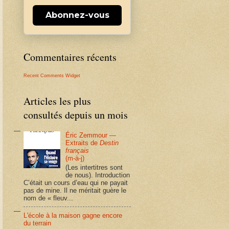
Abonnez-vous
Commentaires récents
Recent Comments Widget
Articles les plus
consultés depuis un mois
Éric Zemmour —
Extraits de
Destin
français
(m-à-j)
(Les intertitres sont
de nous). Introduction
C’était un cours d’eau qui ne payait
pas de mine. Il ne méritait guère le
nom de « fleuv...
L'école à la maison gagne encore
du terrain