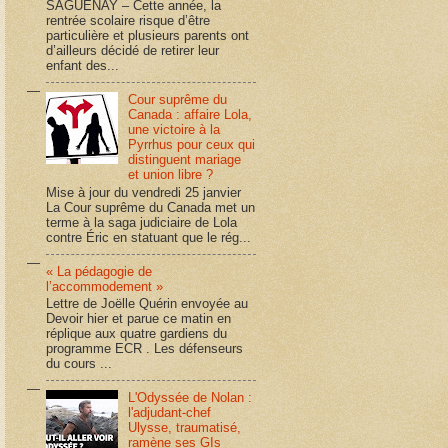
SAGUENAY – Cette année, la
rentrée scolaire risque d’être
particulière et plusieurs parents ont
d’ailleurs décidé de retirer leur
enfant des...
Cour suprême du
Canada : affaire Lola,
une victoire à la
Pyrrhus pour ceux qui
distinguent mariage
et union libre ?
Mise à jour du vendredi 25 janvier
La Cour suprême du Canada met un
terme à la saga judiciaire de Lola
contre Éric en statuant que le rég...
« La pédagogie de
l’accommodement »
Lettre de Joëlle Quérin envoyée au
Devoir hier et parue ce matin en
réplique aux quatre gardiens du
programme ECR . Les défenseurs
du cours ...
L'Odyssée de Nolan :
l'adjudant-chef
Ulysse, traumatisé,
ramène ses GIs