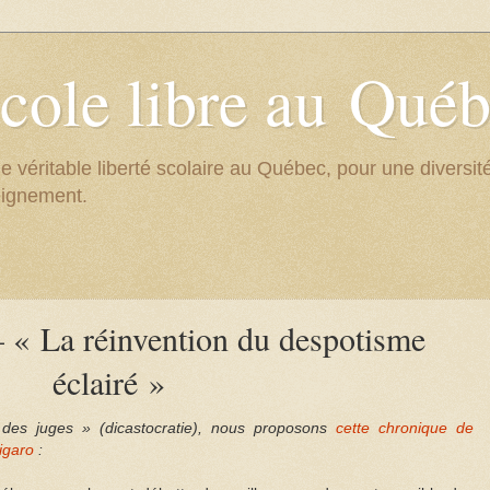
cole libre au Qué
e véritable liberté scolaire au Québec, pour une divers
eignement.
 « La réinvention du despotisme
éclairé »
des juges » (dicastocratie), nous proposons
cette chronique de
igaro
: