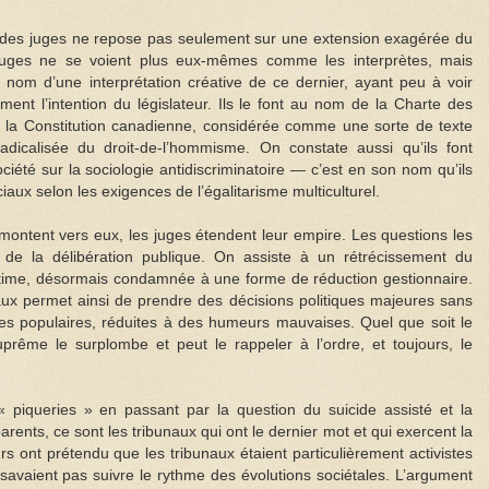
 des juges ne repose pas seulement sur une extension exagérée du
s juges ne se voient plus eux-mêmes comme les interprètes, mais
nom d’une interprétation créative de ce dernier, ayant peu à voir
ement l’intention du législateur. Ils le font au nom de la Charte des
 de la Constitution canadienne, considérée comme une sorte de texte
adicalisée du droit-de-l’hommisme. On constate aussi qu’ils font
iété sur la sociologie antidiscriminatoire — c’est en son nom qu’ils
aux selon les exigences de l’égalitarisme multiculturel.
emontent vers eux, les juges étendent leur empire. Les questions les
de la délibération publique. On assiste à un rétrécissement du
gitime, désormais condamnée à une forme de réduction gestionnaire.
ux permet ainsi de prendre des décisions politiques majeures sans
ces populaires, réduites à des humeurs mauvaises. Quel que soit le
rême le surplombe et peut le rappeler à l’ordre, et toujours, le
« piqueries » en passant par la question du suicide assisté et la
arents, ce sont les tribunaux qui ont le dernier mot et qui exercent la
 ont prétendu que les tribunaux étaient particulièrement activistes
savaient pas suivre le rythme des évolutions sociétales. L’argument