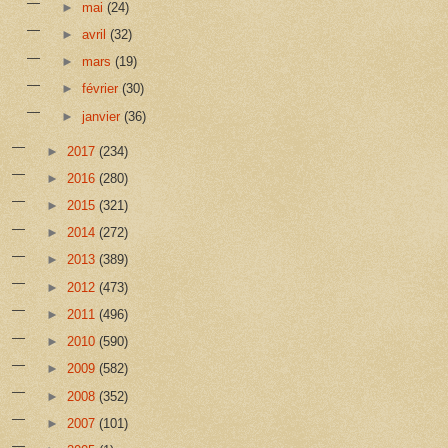
►
mai
(24)
►
avril
(32)
►
mars
(19)
►
février
(30)
►
janvier
(36)
►
2017
(234)
►
2016
(280)
►
2015
(321)
►
2014
(272)
►
2013
(389)
►
2012
(473)
►
2011
(496)
►
2010
(590)
►
2009
(582)
►
2008
(352)
►
2007
(101)