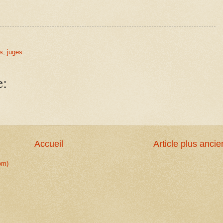
s
,
juges
e:
Accueil
Article plus ancie
om)