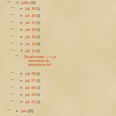
▼
juillet
(16)
►
juil. 30
(1)
►
juil. 28
(2)
►
juil. 21
(1)
►
juil. 20
(2)
►
juil. 15
(1)
►
juil. 13
(3)
▼
juil. 11
(1)
Dicastocratie — « La
réinvention du
despotisme écl...
►
juil. 09
(1)
►
juil. 07
(1)
►
juil. 04
(1)
►
juil. 03
(1)
►
juil. 01
(1)
►
juin
(23)