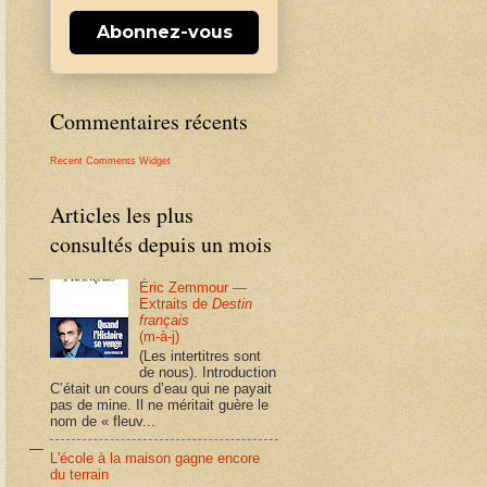
Abonnez-vous
Commentaires récents
Recent Comments Widget
Articles les plus
consultés depuis un mois
Éric Zemmour —
Extraits de
Destin
français
(m-à-j)
(Les intertitres sont
de nous). Introduction
C’était un cours d’eau qui ne payait
pas de mine. Il ne méritait guère le
nom de « fleuv...
L'école à la maison gagne encore
du terrain