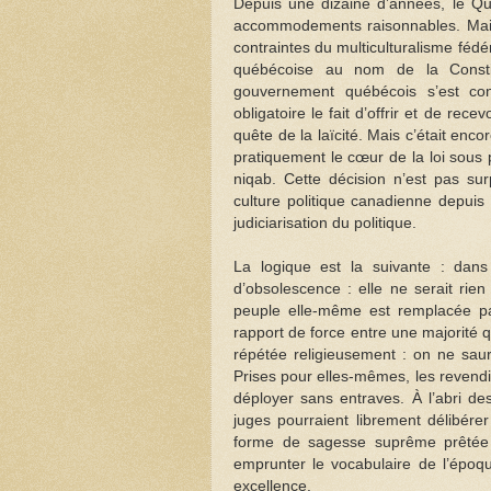
Depuis une dizaine d’années, le Q
accommodements raisonnables. Mais 
contraintes du multiculturalisme fédé
québécoise au nom de la Constit
gouvernement québécois s’est con
obligatoire le fait d’offrir et de rec
quête de la laïcité. Mais c’était enc
pratiquement le cœur de la loi sous 
niqab. Cette décision n’est pas sur
culture politique canadienne depui
judiciarisation du politique.
La logique est la suivante : dans 
d’obsolescence : elle ne serait rie
peuple elle-même est remplacée par
rapport de force entre une majorité qu
répétée religieusement : on ne saur
Prises pour elles-mêmes, les revendi
déployer sans entraves. À l’abri de
juges pourraient librement délibér
forme de sagesse suprême prêtée a
emprunter le vocabulaire de l’épo
excellence.