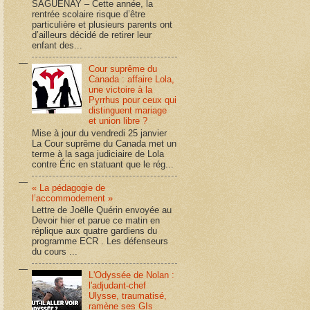
SAGUENAY – Cette année, la
rentrée scolaire risque d’être
particulière et plusieurs parents ont
d’ailleurs décidé de retirer leur
enfant des...
Cour suprême du
Canada : affaire Lola,
une victoire à la
Pyrrhus pour ceux qui
distinguent mariage
et union libre ?
Mise à jour du vendredi 25 janvier
La Cour suprême du Canada met un
terme à la saga judiciaire de Lola
contre Éric en statuant que le rég...
« La pédagogie de
l’accommodement »
Lettre de Joëlle Quérin envoyée au
Devoir hier et parue ce matin en
réplique aux quatre gardiens du
programme ECR . Les défenseurs
du cours ...
L'Odyssée de Nolan :
l'adjudant-chef
Ulysse, traumatisé,
ramène ses GIs