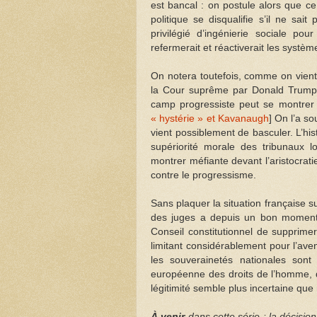
est bancal : on postule alors que ce
politique se disqualifie s’il ne sa
privilégié d’ingénierie sociale po
refermerait et réactiverait les systèm
On notera toutefois, comme on vient
la Cour suprême par Donald Trump, 
camp progressiste peut se montrer i
« hystérie » et Kavanaugh
] On l’a so
vient possiblement de basculer. L’his
supériorité morale des tribunaux l
montrer méfiante devant l’aristocrat
contre le progressisme.
Sans plaquer la situation française
des juges a depuis un bon moment 
Conseil constitutionnel de supprimer
limitant considérablement pour l’aveni
les souverainetés nationales sont
européenne des droits de l’homme, q
légitimité semble plus incertaine que 
À venir
dans cette série : la décisi