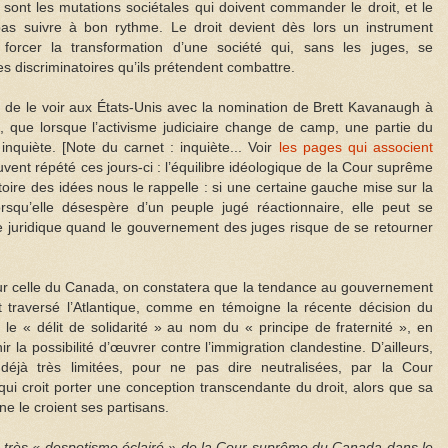
 sont les mutations sociétales qui doivent commander le droit, et le
it pas suivre à bon rythme. Le droit devient dès lors un instrument
ur forcer la transformation d’une société qui, sans les juges, se
es discriminatoires qu’ils prétendent combattre.
 de le voir aux États-Unis avec la nomination de Brett Kavanaugh à
que lorsque l’activisme judiciaire change de camp, une partie du
nquiète. [Note du carnet : inquiète... Voir
les pages qui associent
uvent répété ces jours-ci : l’équilibre idéologique de la Cour suprême
toire des idées nous le rappelle : si une certaine gauche mise sur la
orsqu’elle désespère d’un peuple jugé réactionnaire, elle peut se
ie juridique quand le gouvernement des juges risque de se retourner
 sur celle du Canada, on constatera que la tendance au gouvernement
traversé l’Atlantique, comme en témoigne la récente décision du
 le « délit de solidarité » au nom du « principe de fraternité », en
r la possibilité d’œuvrer contre l’immigration clandestine. D’ailleurs,
 déjà très limitées, pour ne pas dire neutralisées, par la Cour
ui croit porter une conception transcendante du droit, alors que sa
ne le croient ses partisans.
on très « despotisme éclairé » de la Cour suprême du Canada dans le