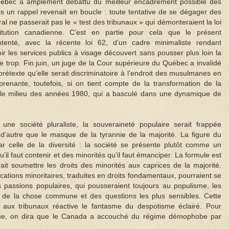
uébec a amplement débattu du meilleur encadrement possible des
un rappel revenait en boucle : toute tentative de se dégager des
ral ne passerait pas le « test des tribunaux » qui démonteraient la loi
ution canadienne. C’est en partie pour cela que le présent
tenté, avec la récente loi 62, d’un cadre minimaliste rendant
evoir les services publics à visage découvert sans pousser plus loin la
ore trop. Fin juin, un juge de la Cour supérieure du Québec a invalidé
prétexte qu’elle serait discriminatoire à l’endroit des musulmanes en
prenante, toutefois, si on tient compte de la transformation de la
s le milieu des années 1980, qui a basculé dans une dynamique de
une société pluraliste, la souveraineté populaire serait frappée
n d’autre que le masque de la tyrannie de la majorité. La figure du
 celle de la diversité : la société se présente plutôt comme un
’il faut contenir et des minorités qu’il faut émanciper. La formule est
ait soumettre les droits des minorités aux caprices de la majorité.
cations minoritaires, traduites en droits fondamentaux, pourraient se
s passions populaires, qui pousseraient toujours au populisme, les
er de la chose commune et des questions les plus sensibles. Cette
ux tribunaux réactive le fantasme du despotisme éclairé. Pour
que, on dira que le Canada a accouché du régime démophobe par