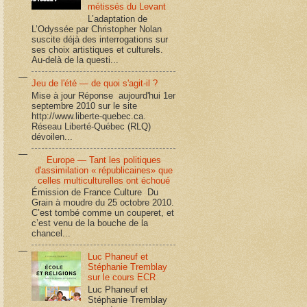
métissés du Levant
L’adaptation de
L’Odyssée par Christopher Nolan
suscite déjà des interrogations sur
ses choix artistiques et culturels.
Au-delà de la questi...
Jeu de l'été — de quoi s'agit-il ?
Mise à jour Réponse aujourd'hui 1er
septembre 2010 sur le site
http://www.liberte-quebec.ca.
Réseau Liberté-Québec (RLQ)
dévoilen...
Europe — Tant les politiques
d'assimilation « républicaines» que
celles multiculturelles ont échoué
Émission de France Culture Du
Grain à moudre du 25 octobre 2010.
C’est tombé comme un couperet, et
c’est venu de la bouche de la
chancel...
Luc Phaneuf et
Stéphanie Tremblay
sur le cours ECR
Luc Phaneuf et
Stéphanie Tremblay