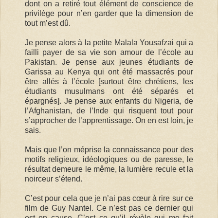
dont on a retiré tout élément de conscience de
privilège pour n’en garder que la dimension de
tout m’est dû.
Je pense alors à la petite Malala Yousafzai qui a
failli payer de sa vie son amour de l’école au
Pakistan. Je pense aux jeunes étudiants de
Garissa au Kenya qui ont été massacrés pour
être allés à l’école [surtout être chrétiens, les
étudiants musulmans ont été séparés et
épargnés]. Je pense aux enfants du Nigeria, de
l’Afghanistan, de l’Inde qui risquent tout pour
s’approcher de l’apprentissage. On en est loin, je
sais.
Mais que l’on méprise la connaissance pour des
motifs religieux, idéologiques ou de paresse, le
résultat demeure le même, la lumière recule et la
noirceur s’étend.
C’est pour cela que je n’ai pas cœur à rire sur ce
film de Guy Nantel. Ce n’est pas ce dernier qui
est en cause. C’est ce qu’il révèle qui me fait