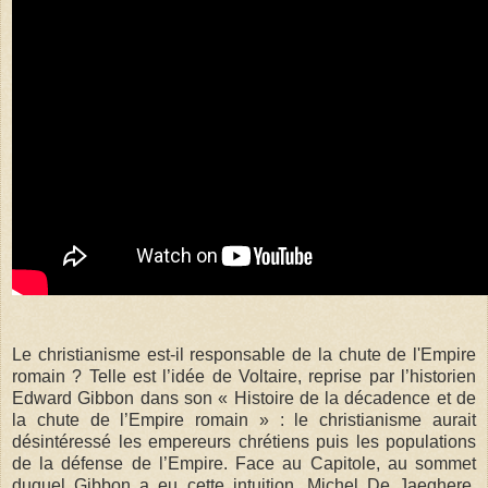
Le christianisme est-il responsable de la chute de l'Empire
romain ? Telle est l’idée de Voltaire, reprise par l’historien
Edward Gibbon dans son « Histoire de la décadence et de
la chute de l’Empire romain » : le christianisme aurait
désintéressé les empereurs chrétiens puis les populations
de la défense de l’Empire. Face au Capitole, au sommet
duquel Gibbon a eu cette intuition, Michel De Jaeghere,