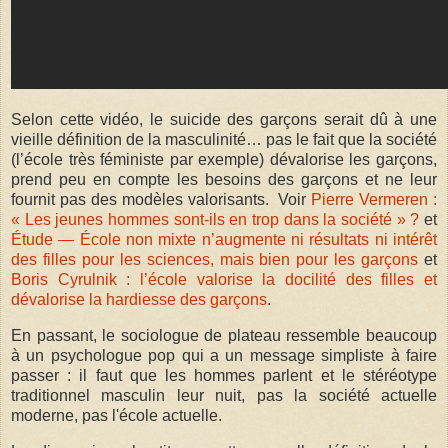
Selon cette vidéo, le suicide des garçons serait dû à une
vieille définition de la masculinité… pas le fait que la société
(l’école très féministe par exemple) dévalorise les garçons,
prend peu en compte les besoins des garçons et ne leur
fournit pas des modèles valorisants. Voir
Pierre Vermeren :
« Les jeunes hommes sont-ils en trop dans la société » ?
et
Étude — École non mixte n’augmente ni résultats ni intérêt
des filles pour les sciences, mais bien pour les garçons
et
Boris Cyrulnik : l’école valorise la docilité des filles et
dévalorise la hardiesse des garçons
.
En passant, le sociologue de plateau ressemble beaucoup
à un psychologue pop qui a un message simpliste à faire
passer : il faut que les hommes parlent et le stéréotype
traditionnel masculin leur nuit, pas la société actuelle
moderne, pas l'école actuelle.