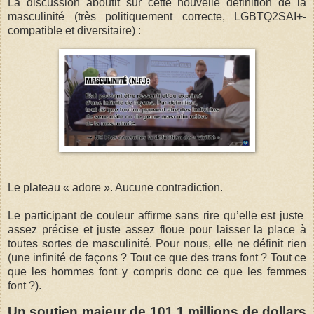
La discussion aboutit sur cette nouvelle définition de la
masculinité (très politiquement correcte, LGBTQ2SAI+-
compatible et diversitaire) :
Le plateau « adore ». Aucune contradiction.
Le participant de couleur affirme sans rire qu’elle est juste
assez précise et juste assez floue pour laisser la place à
toutes sortes de masculinité. Pour nous, elle ne définit rien
(une infinité de façons ? Tout ce que des trans font ? Tout ce
que les hommes font y compris donc ce que les femmes
font ?).
Un soutien majeur de 101,1 millions de dollars