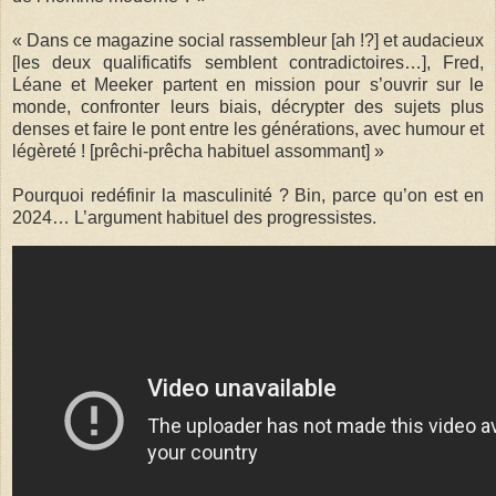
« Dans ce magazine social rassembleur [ah !?] et audacieux
[les deux qualificatifs semblent contradictoires…], Fred,
Léane et Meeker partent en mission pour s’ouvrir sur le
monde, confronter leurs biais, décrypter des sujets plus
denses et faire le pont entre les générations, avec humour et
légèreté ! [prêchi-prêcha habituel assommant] »
Pourquoi redéfinir la masculinité ? Bin, parce qu’on est en
2024… L’argument habituel des progressistes.