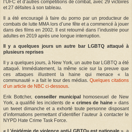
l’UFC et d’autres compétitions de combat, avec 29 victoires
et 27 défaites à son tableau.
Il a été encouragé à faire du porno par un producteur de
combats de lutte MMA lors d’une fête et a commencé à jouer
dans des films en 2002. Il est retourné dans l’industrie pour
adultes en 2019 après une longue interruption.
Il y a quelques jours un autre bar LGBTQ attaqué à
plusieurs reprises
Il y a quelques jours, à New York, un autre bar LGBTQ a été
attaqué. Immédiatement, la même scie sur la preuve que
ces attaques illustrent la haine qui menace « la
communauté » a fait le tour des médias.
Quelques citations
d’un article de NBC ci-dessous
.
Erik Bottcher,
conseiller municipal
homosexuel de New
York, a qualifié les incidents de
« crimes de haine
» dans
un tweet dimanche et a exhorté toute personne disposant
d’informations permettant d’identifier l’auteur à contacter le
NYPD Hate Crime Task Force.
« L’épidémie de violence anti-LGBTQ+ est nationale
», a