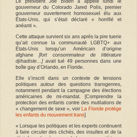
Le président Joe Biden a appelé lundi le
gouverneur du Colorado Jared Polis, premier
gouverneur ouvertement homosexuel élu aux
États-Unis, qui s’était déclaré « horrifié et
anéanti ».
Cette attaque survient six ans après la pire tuerie
qu’ait connue la communauté LGBTQ+ aux
États-Unis lorsqu’un Américain d’origine
afghane
[fort consommateur de littérature
djihadiste…]
avait tué 49 personnes dans une
boîte gay d’Orlando, en Floride.
Elle s’inscrit dans un contexte de tensions
politiques autour des questions transgenres,
notamment pendant la campagne des élections
américaines de mi-mandat. [Comprendre la
protection des enfants contre des mutilations de
« changement de sexe », voir
La Floride protège
les enfants du mouvement trans
]
« Lorsque les politiques et les experts continuent
à faire circuler des clichés, des insultes et de la