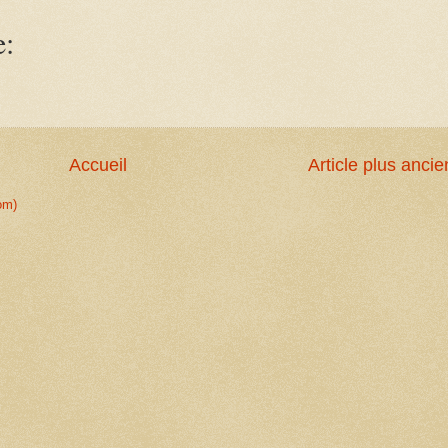
e:
Accueil
Article plus ancie
om)