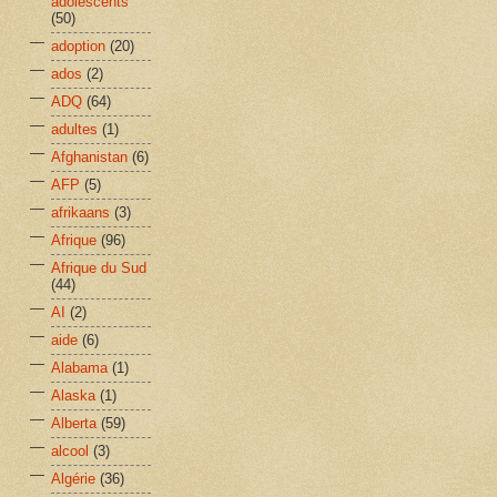
adolescents
(50)
adoption
(20)
ados
(2)
ADQ
(64)
adultes
(1)
Afghanistan
(6)
AFP
(5)
afrikaans
(3)
Afrique
(96)
Afrique du Sud
(44)
AI
(2)
aide
(6)
Alabama
(1)
Alaska
(1)
Alberta
(59)
alcool
(3)
Algérie
(36)