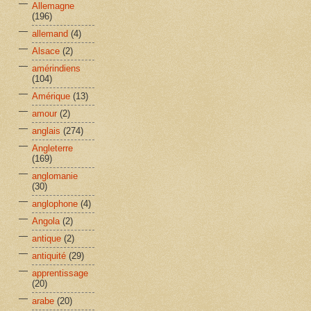
Allemagne
(196)
allemand
(4)
Alsace
(2)
amérindiens
(104)
Amérique
(13)
amour
(2)
anglais
(274)
Angleterre
(169)
anglomanie
(30)
anglophone
(4)
Angola
(2)
antique
(2)
antiquité
(29)
apprentissage
(20)
arabe
(20)