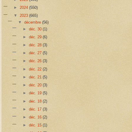
►
2024
(550)
▼
2023
(665)
▼
décembre
(56)
►
déc. 30
(1)
►
déc. 29
(6)
►
déc. 28
(3)
►
déc. 27
(5)
►
déc. 26
(3)
►
déc. 22
(2)
►
déc. 21
(5)
►
déc. 20
(3)
►
déc. 19
(5)
►
déc. 18
(2)
►
déc. 17
(3)
►
déc. 16
(2)
►
déc. 15
(1)