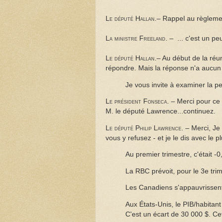
Le député
Hallan.
– Rappel au règlemen
La ministre Freeland.
– ... c'est un peu
Le député
Hallan.
– Au début de la réun
répondre. Mais la réponse n'a aucun 
Je vous invite à examiner la p
Le président Fonseca.
– Merci pour ce r
M. le député Lawrence...continuez.
Le député Philip Lawrence.
– Merci, Je
vous y refusez - et je le dis avec le 
Au premier trimestre, c'était -
La RBC prévoit, pour le 3e tri
Les Canadiens s'appauvrissent
Aux États-Unis, le PIB/habitan
C'est un écart de 30 000 $. Cet