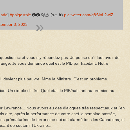
nada
]
#polqc
#plc
📷📷 🤡🎪 (s-t. fr)
pic.twitter.com/g8SInL2wIZ
ember 3, 2023
 question ici et vous n'y répondez pas. Je pense qu'il faut avoir de
change. Je vous demande quel est le PIB par habitant. Notre
l devient plus pauvre, Mme la Ministre. C'est un problème.
n. Un simple chiffre. Quel était le PIB/habitant au premier, au
 Lawrence... Nous avons eu des dialogues très respectueux et j'en
ois dire, après la performance de votre chef la semaine passée,
tions prématurées de terrorisme qui ont alarmé tous les Canadiens, et
usant de soutenir l'Ukraine...