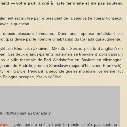
and — votre parti a crié à l'acte terroriste et n'a pas soutenu
ment est invitée par le président de la séance (le libéral Fonseca)
vec la question...
 depuis plusieurs trimestres. Dans une réponse précédant cet
rut (pas divisé par le nombre d'habitants) du Canada qui augmente.
 Mykhailo Khomiak (Ukrainien: Михайло Хомяк, plus tard anglicisé en
an. Ces deux grands-parents maternels se trouvaient alors dans un
s la ville thermale de Bad Wörishofen en Bavière en Allemagne.
inaire de Rudniki, près de Stanislaviv (aujourd'hui Ivano-Frankivsk),
tyn en Galicie. Pendant la seconde guerre mondiale, ce dernier fut
en Pologne occupée, Krakivski Visti.
n du PIB/habitant au Canada ?
eland
: votre parti a crié à l'acte terroriste et n'a pas soutenu