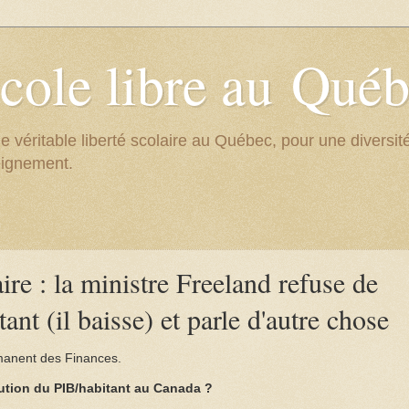
cole libre au Qué
e véritable liberté scolaire au Québec, pour une divers
eignement.
re : la ministre Freeland refuse de
ant (il baisse) et parle d'autre chose
manent des Finances.
lution du PIB/habitant au Canada ?