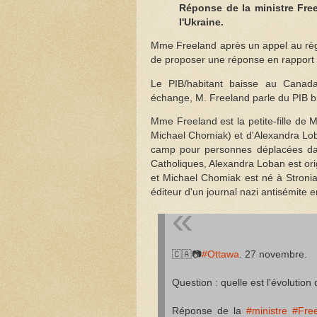
Réponse de la ministre Freel
l'Ukraine.
Mme Freeland après un appel au règle
de proposer une réponse en rapport a
Le PIB/habitant baisse au Canada
échange, M. Freeland parle du PIB b
Mme Freeland est la petite-fille de
Michael Chomiak) et d'Alexandra Lob
camp pour personnes déplacées dan
Catholiques, Alexandra Loban est orig
et Michael Chomiak est né à Stronia
éditeur d'un journal nazi antisémite 
🇨🇦📷
#Ottawa
. 27 novembre.
Question : quelle est l'évolutio
Réponse de la
#ministre
#Fre