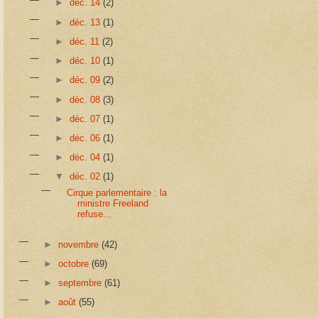
►
déc. 14
(2)
►
déc. 13
(1)
►
déc. 11
(2)
►
déc. 10
(1)
►
déc. 09
(2)
►
déc. 08
(3)
►
déc. 07
(1)
►
déc. 06
(1)
►
déc. 04
(1)
▼
déc. 02
(1)
Cirque parlementaire : la
ministre Freeland
refuse...
►
novembre
(42)
►
octobre
(69)
►
septembre
(61)
►
août
(55)