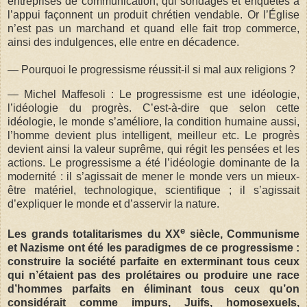
entreprises de communication, qui sondages et enquêtes à
l’appui façonnent un produit chrétien vendable. Or l’Église
n’est pas un marchand et quand elle fait trop commerce,
ainsi des indulgences, elle entre en décadence.
— Pourquoi le progressisme réussit-il si mal aux religions ?
— Michel Maffesoli : Le progressisme est une idéologie,
l’idéologie du progrès. C’est-à-dire que selon cette
idéologie, le monde s’améliore, la condition humaine aussi,
l’homme devient plus intelligent, meilleur etc. Le progrès
devient ainsi la valeur suprême, qui régit les pensées et les
actions. Le progressisme a été l’idéologie dominante de la
modernité : il s’agissait de mener le monde vers un mieux-
être matériel, technologique, scientifique ; il s’agissait
d’expliquer le monde et d’asservir la nature.
e
Les grands totalitarismes du XX
siècle, Communisme
et Nazisme ont été les paradigmes de ce progressisme :
construire la société parfaite en exterminant tous ceux
qui n’étaient pas des prolétaires ou produire une race
d’hommes parfaits en éliminant tous ceux qu’on
considérait comme impurs, Juifs, homosexuels,