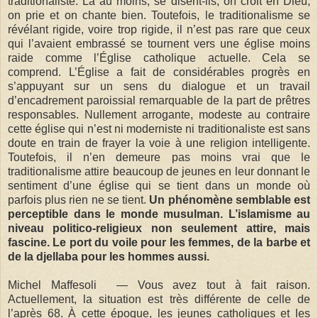
traditionaliste. Là au moins, se disent-ils, on croit en Dieu,
on prie et on chante bien. Toutefois, le traditionalisme se
révélant rigide, voire trop rigide, il n’est pas rare que ceux
qui l’avaient embrassé se tournent vers une église moins
raide comme l’Église catholique actuelle. Cela se
comprend. L’Église a fait de considérables progrès en
s’appuyant sur un sens du dialogue et un travail
d’encadrement paroissial remarquable de la part de prêtres
responsables. Nullement arrogante, modeste au contraire
cette église qui n’est ni moderniste ni traditionaliste est sans
doute en train de frayer la voie à une religion intelligente.
Toutefois, il n’en demeure pas moins vrai que le
traditionalisme attire beaucoup de jeunes en leur donnant le
sentiment d’une église qui se tient dans un monde où
parfois plus rien ne se tient.
Un phénomène semblable est
perceptible dans le monde musulman. L’islamisme au
niveau politico-religieux non seulement attire, mais
fascine. Le port du voile pour les femmes, de la barbe et
de la djellaba pour les hommes aussi.
Michel Maffesoli — Vous avez tout à fait raison.
Actuellement, la situation est très différente de celle de
l’après 68. À cette époque, les jeunes catholiques et les