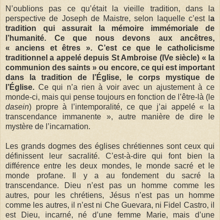
N’oublions pas ce qu’était la vieille tradition, dans la
perspective de Joseph de Maistre, selon laquelle c’est l
a
tradition qui assurait la mémoire immémoriale de
l’humanité. Ce que nous devons aux ancêtres,
« anciens et êtres ». C’est ce que le catholicisme
traditionnel a appelé depuis St Ambroise (IVe siècle) « la
communion des saints » ou encore, ce qui est important
dans la tradition de l’Église, le corps mystique de
l’Église.
Ce qui n’a rien à voir avec un ajustement à ce
monde-ci, mais qui pense toujours en fonction de l’être-là (le
dasein
) propre à l’intemporalité, ce que j’ai appelé « la
transcendance immanente », autre manière de dire le
mystère de l’incarnation.
Les grands dogmes des églises chrétiennes sont ceux qui
définissent leur sacralité. C’est-à-dire qui font bien la
différence entre les deux mondes, le monde sacré et le
monde profane. Il y a au fondement du sacré la
transcendance. Dieu n’est pas un homme comme les
autres, pour les chrétiens, Jésus n’est pas un homme
comme les autres, il n’est ni Che Guevara, ni Fidel Castro, il
est Dieu, incarné, né d’une femme Marie, mais d’une