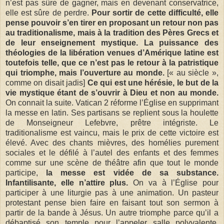
n’est pas sûre de gagner, mais en devenant conservatrice,
elle est sûre de perdre.
Pour sortir de cette difficulté, elle
pense pouvoir s’en tirer en proposant un retour non pas
au traditionalisme, mais à la tradition des Pères Grecs et
de leur enseignement mystique. La puissance des
théologies de la libération venues d’Amérique latine est
toutefois telle, que ce n’est pas le retour à la patristique
qui triomphe, mais l’ouverture au monde.
[« au siècle »,
comme on disait jadis]
Ce qui est une hérésie, le but de la
vie mystique étant de s’ouvrir à Dieu et non au monde.
On connait la suite. Vatican 2 réforme l’Église en supprimant
la messe en latin. Ses partisans se replient sous la houlette
de Monseigneur Lefebvre, prêtre intégriste. Le
traditionalisme est vaincu, mais le prix de cette victoire est
élevé. Avec des chants mièvres, des homélies purement
sociales et le défilé à l’autel des enfants et des femmes
comme sur une scène de théâtre afin que tout le monde
participe,
la messe est vidée de sa substance.
Infantilisante, elle n’attire plus.
On va à l’Église pour
participer à une liturgie pas à une animation. Un pasteur
protestant pense bien faire en faisant tout son sermon à
partir de la bande à Jésus. Un autre triomphe parce qu’il a
débaptisé son temple pour l’appeler salle polyvalente.