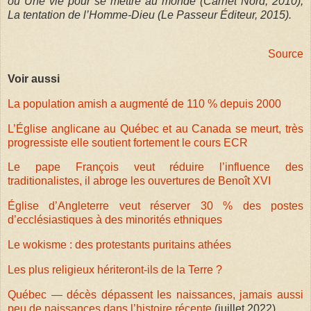
ou Une vie pour se mettre au monde (Carnet Nord, 2010),
La tentation de l’Homme-Dieu (Le Passeur Éditeur, 2015).
Source
Voir aussi
La population amish a augmenté de 110 % depuis 2000
L’Église anglicane au Québec et au Canada se meurt, très
progressiste elle soutient fortement le cours ECR
Le pape François veut réduire l’influence des
traditionalistes, il abroge les ouvertures de Benoît XVI
Église d’Angleterre veut réserver 30 % des postes
d’ecclésiastiques à des minorités ethniques
Le wokisme : des protestants puritains athées
Les plus religieux hériteront-ils de la Terre ?
Québec — décès dépassent les naissances, jamais aussi
peu de naissances dans l’histoire récente
(juillet 2022)