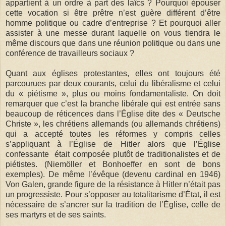
appartient à un ordre à part des laïcs ? Pourquoi épouser
cette vocation si être prêtre n’est guère différent d’être
homme politique ou cadre d’entreprise ? Et pourquoi aller
assister à une messe durant laquelle on vous tiendra le
même discours que dans une réunion politique ou dans une
conférence de travailleurs sociaux ?
Quant aux églises protestantes, elles ont toujours été
parcourues par deux courants, celui du libéralisme et celui
du « piétisme », plus ou moins fondamentaliste. On doit
remarquer que c’est la branche libérale qui est entrée sans
beaucoup de réticences dans l’Église dite des « Deutsche
Christe », les chrétiens allemands (ou allemands chrétiens)
qui a accepté toutes les réformes y compris celles
s’appliquant à l’Église de Hitler alors que l’Église
confessante était composée plutôt de traditionalistes et de
piétistes. (Niemöller et Bonhoeffer en sont de bons
exemples). De même l’évêque (devenu cardinal en 1946)
Von Galen, grande figure de la résistance à Hitler n’était pas
un progressiste. Pour s’opposer au totalitarisme d’État, il est
nécessaire de s’ancrer sur la tradition de l’Église, celle de
ses martyrs et de ses saints.