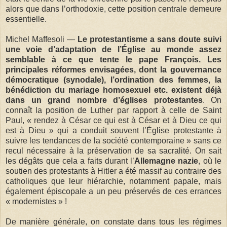
alors que dans l’orthodoxie, cette position centrale demeure
essentielle.
Michel Maffesoli —
Le protestantisme a sans doute suivi
une voie d’adaptation de l’Église au monde assez
semblable à ce que tente le pape François. Les
principales réformes envisagées, dont la gouvernance
démocratique (synodale), l’ordination des femmes, la
bénédiction du mariage homosexuel etc. existent déjà
dans un grand nombre d’églises protestantes
. On
connaît la position de Luther par rapport à celle de Saint
Paul, « rendez à César ce qui est à César et à Dieu ce qui
est à Dieu » qui a conduit souvent l’Église protestante à
suivre les tendances de la société contemporaine » sans ce
recul nécessaire à la préservation de sa sacralité. On sait
les dégâts que cela a faits durant l’
Allemagne nazie
, où le
soutien des protestants à Hitler a été massif au contraire des
catholiques que leur hiérarchie, notamment papale, mais
également épiscopale a un peu préservés de ces errances
« modernistes » !
De manière générale, on constate dans tous les régimes