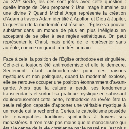
e
au XVI
siècle, les dés sont jetés avec cette question :
quelle image de Dieu proposer ? Une image humaine ou
une divine ? Quand Michel Ange représente la création
d’Adam à travers Adam identifié à Apollon et Dieu à Jupiter,
la question de la modernité est résolue. L’Église va pouvoir
subsister dans un monde de plus en plus irréligieux en
acceptant de se plier à ses règles esthétiques. On peut
représenter le Christ, mais prière de le représenter sans
auréole, comme un grand frère très humain.
Face à cela, la position de l’Église orthodoxe est singulière.
Celle-ci a toujours été antimoderniste et elle le demeure.
Seulement, étant antimoderniste pour des raisons
mystiques et non politiques, quand la modernité explose,
elle se retrouve occuper une position étonnamment d’avant-
garde. Alors que la culture a perdu ses fondements
transcendants et surtout sa pratique mystique en subissant
douloureusement cette perte, l’orthodoxie se révèle être la
seule religion capable d’apporter une véritable mystique à
un monde qui la recherche. Certes, le catholicisme possède
de remarquables traditions spirituelles à travers ses
monastères. Il n’en reste pas moins que le monachisme qui
était le centre de la vie chrétienne par le passé ne l’est plus