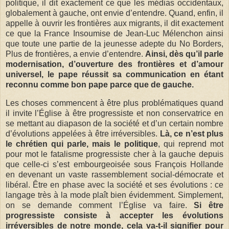
politique, il dit exactement ce que les médias occidentaux,
globalement à gauche, ont envie d’entendre. Quand, enfin, il
appelle à ouvrir les frontières aux migrants, il dit exactement
ce que la France Insoumise de Jean-Luc Mélenchon ainsi
que toute une partie de la jeunesse adepte du No Borders,
Plus de frontières, a envie d’entendre.
Ainsi, dès qu’il parle
modernisation, d’ouverture des frontières et d’amour
universel, le pape réussit sa communication en étant
reconnu comme bon pape parce que de gauche.
Les choses commencent à être plus problématiques quand
il invite l’Église à être progressiste et non conservatrice en
se mettant au diapason de la société et d’un certain nombre
d’évolutions appelées à être irréversibles.
Là, ce n’est plus
le chrétien qui parle, mais le politique
, qui reprend mot
pour mot le fatalisme progressiste cher à la gauche depuis
que celle-ci s’est embourgeoisée sous François Hollande
en devenant un vaste rassemblement social-démocrate et
libéral. Être en phase avec la société et ses évolutions : ce
langage très à la mode plaît bien évidemment. Simplement,
on se demande comment l’Église va faire.
Si être
progressiste consiste à accepter les évolutions
irréversibles de notre monde, cela va-t-il signifier pour