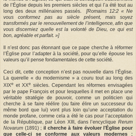
de l’Église depuis les premiers siècles et qui l’a été tout au
long des deux millénaires passés.
[Romains 12:2 « Ne
vous conformez pas au siècle présent, mais soyez
transformés par le renouvellement de l’intelligence, afin que
vous discerniez quelle est la volonté de Dieu, ce qui est
bon, agréable et parfait. »]
Il n’est donc pas étonnant que ce pape cherche à réformer
l’Église pour l’adapter à la société, pour qu’elle épouse les
valeurs qu’il pense fondamentales de cette société.
Ceci dit, cette conception n’est pas nouvelle dans l’Église.
La querelle « du modernisme » a couru tout au long des
e
e
XIX
et XX
siècles. Cependant les réformes envisagées
par le pape François et pour lesquelles il met en place une
véritable stratégie de pouvoir, comme un politicien qui
cherche à se faire réélire (ou faire élire un successeur du
même bord que lui) vont plus loin qu’une acceptation du
monde profane, comme cela a été le cas pour l’acceptation
de la République, par Léon XIII, dans l’encyclique
Rerum
Novarum
(1891) ;
il cherche à faire évoluer l’Église pour
que celle-ci se conforme aux valeurs modernes :