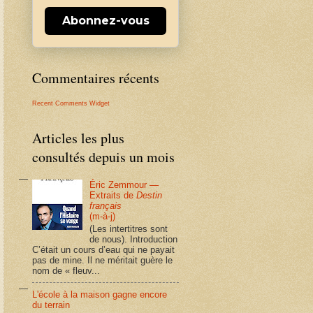
Abonnez-vous
Commentaires récents
Recent Comments Widget
Articles les plus
consultés depuis un mois
Éric Zemmour —
Extraits de
Destin
français
(m-à-j)
(Les intertitres sont
de nous). Introduction
C’était un cours d’eau qui ne payait
pas de mine. Il ne méritait guère le
nom de « fleuv...
L'école à la maison gagne encore
du terrain