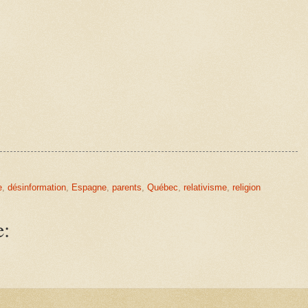
e
,
désinformation
,
Espagne
,
parents
,
Québec
,
relativisme
,
religion
e: