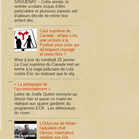
SAGUENAY – Cette année, la
rentrée scolaire risque d’être
particulière et plusieurs parents ont
d’ailleurs décidé de retirer leur
enfant des...
Cour suprême du
Canada : affaire Lola,
une victoire à la
Pyrrhus pour ceux qui
distinguent mariage
et union libre ?
Mise à jour du vendredi 25 janvier
La Cour suprême du Canada met un
terme à la saga judiciaire de Lola
contre Éric en statuant que le rég...
« La pédagogie de
l’accommodement »
Lettre de Joëlle Quérin envoyée au
Devoir hier et parue ce matin en
réplique aux quatre gardiens du
programme ECR . Les défenseurs
du cours ...
L'Odyssée de Nolan :
l'adjudant-chef
Ulysse, traumatisé,
ramène ses GIs