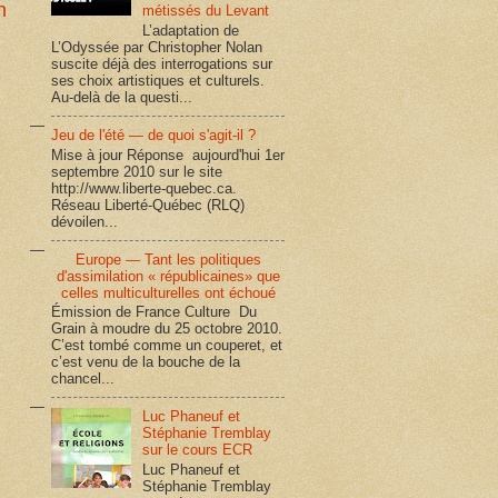
n
métissés du Levant
L’adaptation de
L’Odyssée par Christopher Nolan
suscite déjà des interrogations sur
ses choix artistiques et culturels.
Au-delà de la questi...
Jeu de l'été — de quoi s'agit-il ?
Mise à jour Réponse aujourd'hui 1er
septembre 2010 sur le site
http://www.liberte-quebec.ca.
Réseau Liberté-Québec (RLQ)
dévoilen...
Europe — Tant les politiques
d'assimilation « républicaines» que
celles multiculturelles ont échoué
Émission de France Culture Du
Grain à moudre du 25 octobre 2010.
C’est tombé comme un couperet, et
c’est venu de la bouche de la
chancel...
Luc Phaneuf et
Stéphanie Tremblay
sur le cours ECR
Luc Phaneuf et
Stéphanie Tremblay