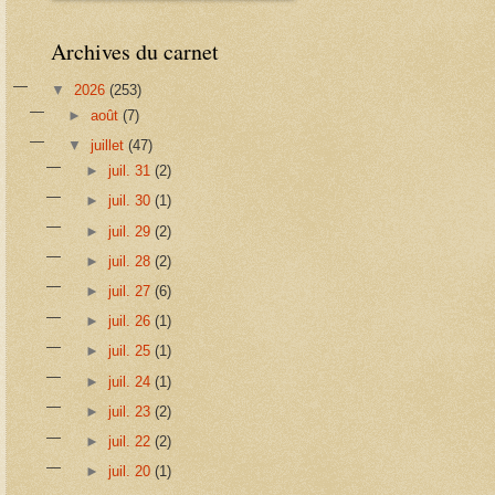
Archives du carnet
▼
2026
(253)
►
août
(7)
▼
juillet
(47)
►
juil. 31
(2)
►
juil. 30
(1)
►
juil. 29
(2)
►
juil. 28
(2)
►
juil. 27
(6)
►
juil. 26
(1)
►
juil. 25
(1)
►
juil. 24
(1)
►
juil. 23
(2)
►
juil. 22
(2)
►
juil. 20
(1)