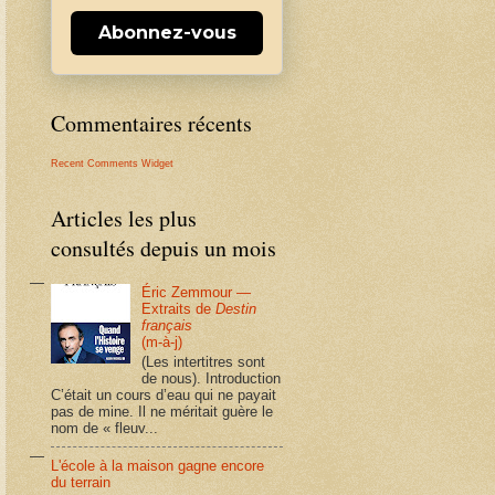
Abonnez-vous
Commentaires récents
Recent Comments Widget
Articles les plus
consultés depuis un mois
Éric Zemmour —
Extraits de
Destin
français
(m-à-j)
(Les intertitres sont
de nous). Introduction
C’était un cours d’eau qui ne payait
pas de mine. Il ne méritait guère le
nom de « fleuv...
L'école à la maison gagne encore
du terrain