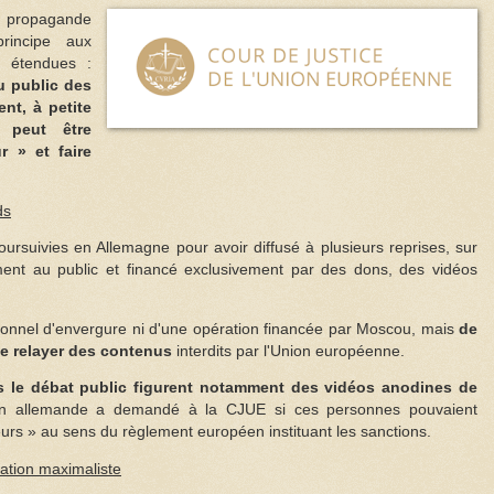
« propagande
incipe aux
s étendues :
u public des
nt, à petite
, peut être
 » et faire
ds
oursuivies en Allemagne pour avoir diffusé à plusieurs reprises, sur
ement au public et financé exclusivement par des dons, des vidéos
ssionnel d'envergure ni d'une opération financée par Moscou, mais
de
de relayer des contenus
interdits par l'Union européenne.
 le débat public figurent notamment des vidéos anodines de
ion allemande a demandé à la CJUE si ces personnes pouvaient
eurs » au sens du règlement européen instituant les sanctions.
tation maximaliste