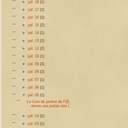
►
juil. 18
(1)
►
juil. 17
(1)
►
juil. 16
(2)
►
juil. 15
(2)
►
juil. 14
(1)
►
juil. 13
(2)
►
juil. 12
(2)
►
juil. 10
(1)
►
juil. 09
(3)
►
juil. 08
(2)
►
juil. 07
(1)
►
juil. 06
(1)
▼
juil. 05
(1)
La Cour de justice de l'UE
donne une portée très l...
►
juil. 04
(1)
►
juil. 03
(1)