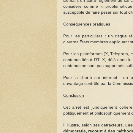
Demain, un autre règlement de sancti
considéré comme « problématique »
susceptible de faire peser sur tout c
Conséquences pratiques
Pour les particuliers : un risque 
d'autres États membres appliquant st
Pour les plateformes (X, Telegram, e
contenus liés à RT. X, déjà dans le 
contenus ne sont pas supprimés suf
Pour la liberté sur internet : un 
davantage contrôlé par la Commissi
Conclusion
Cet arrêt est juridiquement cohér
politiquement et philosophiquement c
Il illustre, selon ses détracteurs, u
ne
démocratie, recourt à des méthodes