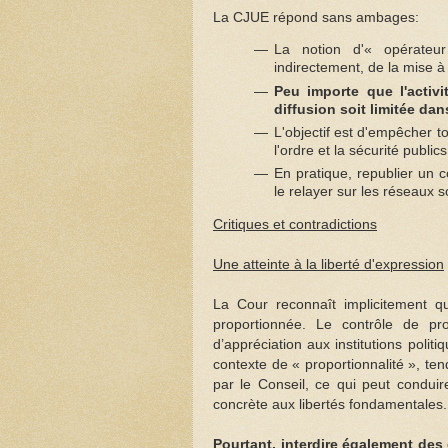
La CJUE répond sans ambages:
La notion d'« opérateu
indirectement, de la mise à
Peu importe que l'activ
diffusion soit limitée da
L'objectif est d'empêcher t
l'ordre et la sécurité public
En pratique, republier un 
le relayer sur les réseaux s
Critiques et contradictions
Une atteinte à la liberté d'expression
La Cour reconnaît implicitement qu'
proportionnée. Le contrôle de pr
d’appréciation aux institutions polit
contexte de « proportionnalité », ten
par le Conseil, ce qui peut conduire 
concrète aux libertés fondamentales.
Pourtant, interdire également des