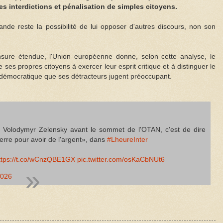
es interdictions et pénalisation de simples citoyens.
nde reste la possibilité de lui opposer d'autres discours, non son
nsure étendue, l'Union européenne donne, selon cette analyse, le
 ses propres citoyens à exercer leur esprit critique et à distinguer le
 démocratique que ses détracteurs jugent préoccupant.
e Volodymyr Zelensky avant le sommet de l'OTAN, c'est de dire
uerre pour avoir de l'argent», dans
#LheureInter
ttps://t.co/wCnzQBE1GX
pic.twitter.com/osKaCbNUt6
2026