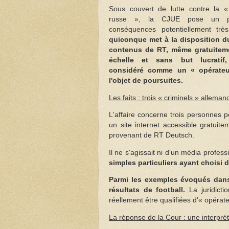
Sous couvert de lutte contre la 
russe », la CJUE pose un pr
conséquences potentiellement trè
quiconque met à la disposition d
contenus de RT, même gratuiteme
échelle et sans but lucratif
considéré comme un « opérateur
l'objet de poursuites.
Les faits : trois « criminels » alleman
L'affaire concerne trois personnes p
un site internet accessible gratuit
provenant de RT Deutsch.
Il ne s'agissait ni d'un média profe
simples particuliers ayant choisi 
Parmi les exemples évoqués dans
résultats de football.
La juridict
réellement être qualifiées d'« opérat
La réponse de la Cour : une interpré