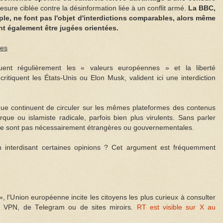
sure ciblée contre la désinformation liée à un conflit armé.
La BBC,
le, ne font pas l'objet d'interdictions comparables, alors même
nt également être jugées orientées.
les
uent régulièrement les « valeurs européennes » et la liberté
critiquent les États-Unis ou Elon Musk, valident ici une interdiction
 que continuent de circuler sur les mêmes plateformes des contenus
que ou islamiste radicale, parfois bien plus virulents. Sans parler
ne sont pas nécessairement étrangères ou gouvernementales.
n interdisant certaines opinions ? Cet argument est fréquemment
, l'Union européenne incite les citoyens les plus curieux à consulter
e VPN, de Telegram ou de sites miroirs.
RT est visible sur X au