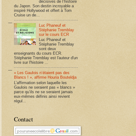
décisives de l’histoire
du Japon. Son destin incroyable a
inspiré Hollywood et offert à Tom
Cruise un de...
Luc Phaneuf et
Stéphanie Tremblay
sur le cours ECR
Luc Phaneuf et
Stéphanie Tremblay
sont deux
enseignants du cours ECR.
Stéphanie Tremblay est l'auteur d'un
livre sur l'histoire ...
« Les Gaulois n’étaient pas des
Blancs ! », affirme Houria Bouteldja
L’affirmation selon laquelle les
Gaulois ne seraient pas « blancs »
parce qu’ils ne se seraient jamais
eux-mêmes définis ainsi revient
régul...
Contact