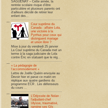
SAGUENAY – Cette année, la
rentrée scolaire risque d’être
particulière et plusieurs parents ont
d’ailleurs décidé de retirer leur
enfant des...
Cour suprême du
Canada : affaire Lola,
une victoire à la
Pyrrhus pour ceux qui
distinguent mariage
et union libre ?
Mise à jour du vendredi 25 janvier
La Cour suprême du Canada met un
terme à la saga judiciaire de Lola
contre Éric en statuant que le rég...
« La pédagogie de
l’accommodement »
Lettre de Joëlle Quérin envoyée au
Devoir hier et parue ce matin en
réplique aux quatre gardiens du
programme ECR . Les défenseurs
du cours ...
L'Odyssée de Nolan :
l'adjudant-chef
Ulysse, traumatisé,
ramène ses GIs