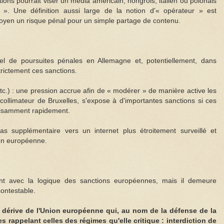
ons pourrait viser un média américain, hongrois, italien ou polonais
. Une définition aussi large de la notion d'« opérateur » est
itoyen un risque pénal pour un simple partage de contenu.
réel de poursuites pénales en Allemagne et, potentiellement, dans
rictement ces sanctions.
tc.) : une pression accrue afin de « modérer » de manière active les
collimateur de Bruxelles, s'expose à d'importantes sanctions si ces
fisamment rapidement.
pas supplémentaire vers un internet plus étroitement surveillé et
on européenne.
ent avec la logique des sanctions européennes, mais il demeure
ontestable.
 dérive de l'Union européenne qui, au nom de la défense de la
 rappelant celles des régimes qu'elle critique : interdiction de