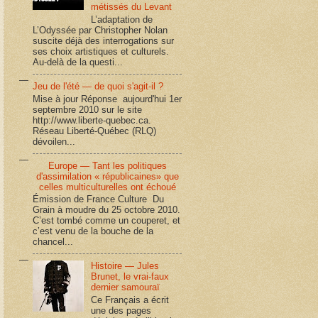
métissés du Levant
L’adaptation de
L’Odyssée par Christopher Nolan
suscite déjà des interrogations sur
ses choix artistiques et culturels.
Au-delà de la questi...
Jeu de l'été — de quoi s'agit-il ?
Mise à jour Réponse aujourd'hui 1er
septembre 2010 sur le site
http://www.liberte-quebec.ca.
Réseau Liberté-Québec (RLQ)
dévoilen...
Europe — Tant les politiques
d'assimilation « républicaines» que
celles multiculturelles ont échoué
Émission de France Culture Du
Grain à moudre du 25 octobre 2010.
C’est tombé comme un couperet, et
c’est venu de la bouche de la
chancel...
Histoire — Jules
Brunet, le vrai-faux
dernier samouraï
Ce Français a écrit
une des pages