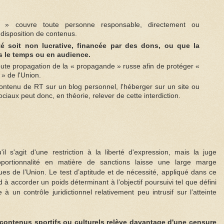
r » couvre toute personne responsable, directement ou
 disposition de contenus.
ité soit non lucrative, financée par des dons, ou que la
ns le temps ou en audience.
oute propagation de la « propagande » russe afin de protéger «
s » de l'Union.
contenu de RT sur un blog personnel, l'héberger sur un site ou
ociaux peut donc, en théorie, relever de cette interdiction.
il s'agit d'une restriction à la liberté d'expression, mais la juge
oportionnalité en matière de sanctions laisse une large marge
iques de l’Union. Le test d’aptitude et de nécessité, appliqué dans ce
d à accorder un poids déterminant à l’objectif poursuivi tel que défini
à un contrôle juridictionnel relativement peu intrusif sur l’atteinte
 contenus sportifs ou culturels relève davantage d'une censure