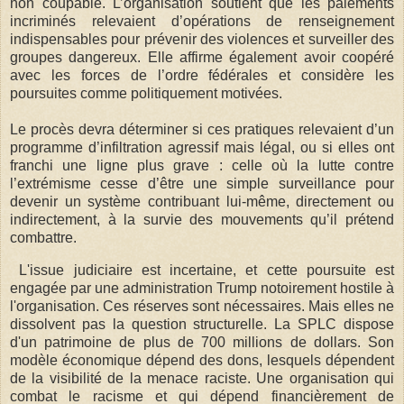
non coupable. L’organisation soutient que les paiements
incriminés relevaient d’opérations de renseignement
indispensables pour prévenir des violences et surveiller des
groupes dangereux. Elle affirme également avoir coopéré
avec les forces de l’ordre fédérales et considère les
poursuites comme politiquement motivées.
Le procès devra déterminer si ces pratiques relevaient d’un
programme d’infiltration agressif mais légal, ou si elles ont
franchi une ligne plus grave : celle où la lutte contre
l’extrémisme cesse d’être une simple surveillance pour
devenir un système contribuant lui-même, directement ou
indirectement, à la survie des mouvements qu’il prétend
combattre.
L'issue judiciaire est incertaine, et cette poursuite est
engagée par une administration Trump notoirement hostile à
l'organisation. Ces réserves sont nécessaires. Mais elles ne
dissolvent pas la question structurelle. La SPLC dispose
d'un patrimoine de plus de 700 millions de dollars. Son
modèle économique dépend des dons, lesquels dépendent
de la visibilité de la menace raciste. Une organisation qui
combat le racisme et qui dépend financièrement de