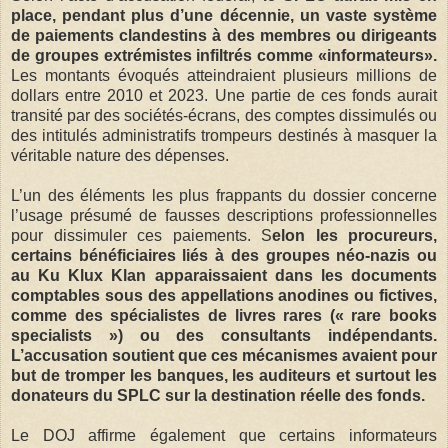
place, pendant plus d’une décennie, un vaste système
de paiements clandestins à des membres ou dirigeants
de groupes extrémistes infiltrés comme «informateurs».
Les montants évoqués atteindraient plusieurs millions de
dollars entre 2010 et 2023. Une partie de ces fonds aurait
transité par des sociétés-écrans, des comptes dissimulés ou
des intitulés administratifs trompeurs destinés à masquer la
véritable nature des dépenses.
L’un des éléments les plus frappants du dossier concerne
l’usage présumé de fausses descriptions professionnelles
pour dissimuler ces paiements. S
elon les procureurs,
certains bénéficiaires liés à des groupes néo-nazis ou
au Ku Klux Klan apparaissaient dans les documents
comptables sous des appellations anodines ou fictives,
comme des spécialistes de livres rares (« rare books
specialists ») ou des consultants indépendants.
L’accusation soutient que ces mécanismes avaient pour
but de tromper les banques, les auditeurs et surtout les
donateurs du SPLC sur la destination réelle des fonds.
Le DOJ affirme également que certains informateurs