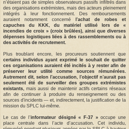
n’étaient pas de simples observateurs passifs infiltrés dans
des organisations extrémistes, mais des acteurs pleinement
intégrés à leur fonctionnement. Des remboursements
auraient notamment concerné
l’achat de robes et
capuches du KKK, du matériel utilisé lors de «
incendies de croix » (croix brûlées), ainsi que diverses
dépenses logistiques liées à des rassemblements ou à
des activités de recrutement.
Plus troublant encore, les procureurs soutiennent que
certains individus ayant exprimé le souhait de quitter
ces organisations auraient été incités à y rester afin de
préserver leur utilité comme sources rémunérées.
Autrement dit, selon l’accusation, l’objectif n’aurait pas
seulement été de surveiller des groupes extrémistes
existants,
mais aussi de maintenir actifs certains réseaux
afin de continuer à produire du renseignement ou des
sources d'incidents — et, indirectement, la justification de la
mission du SPLC lui-même.
Le cas de l’
informateur désigné « F-37 »
occupe une
place centrale dans l’acte d’accusation. Cet individu,
rémunéré pendant plusieurs années par le SPLC à hauteur