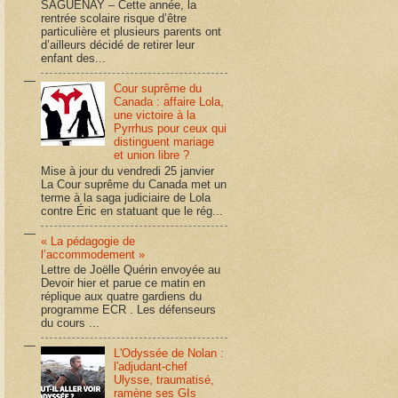
SAGUENAY – Cette année, la
rentrée scolaire risque d’être
particulière et plusieurs parents ont
d’ailleurs décidé de retirer leur
enfant des...
Cour suprême du
Canada : affaire Lola,
une victoire à la
Pyrrhus pour ceux qui
distinguent mariage
et union libre ?
Mise à jour du vendredi 25 janvier
La Cour suprême du Canada met un
terme à la saga judiciaire de Lola
contre Éric en statuant que le rég...
« La pédagogie de
l’accommodement »
Lettre de Joëlle Quérin envoyée au
Devoir hier et parue ce matin en
réplique aux quatre gardiens du
programme ECR . Les défenseurs
du cours ...
L'Odyssée de Nolan :
l'adjudant-chef
Ulysse, traumatisé,
ramène ses GIs