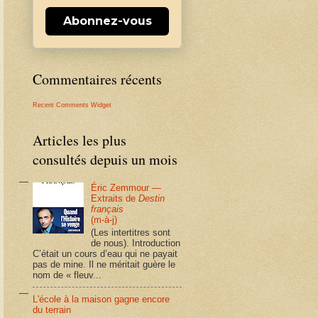
Abonnez-vous
Commentaires récents
Recent Comments Widget
Articles les plus
consultés depuis un mois
Éric Zemmour —
Extraits de
Destin
français
(m-à-j)
(Les intertitres sont
de nous). Introduction
C’était un cours d’eau qui ne payait
pas de mine. Il ne méritait guère le
nom de « fleuv...
L'école à la maison gagne encore
du terrain