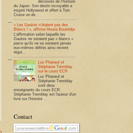
décisives de l’histoire
du Japon. Son destin incroyable a
inspiré Hollywood et offert à Tom
Cruise un de...
« Les Gaulois n’étaient pas des
Blancs ! », affirme Houria Bouteldja
L’affirmation selon laquelle les
Gaulois ne seraient pas « blancs »
parce qu’ils ne se seraient jamais
eux-mêmes définis ainsi revient
régul...
Luc Phaneuf et
Stéphanie Tremblay
sur le cours ECR
Luc Phaneuf et
Stéphanie Tremblay
sont deux
enseignants du cours ECR.
Stéphanie Tremblay est l'auteur d'un
livre sur l'histoire ...
Contact
n