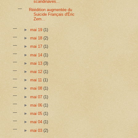
scandinaves...
Réédition augmentée du
Suicide Français d'Éric
Zem...
►
mai 19
(1)
►
mai 18
(2)
►
mai 17
(1)
►
mai 14
(1)
►
mai 13
(3)
►
mai 12
(1)
►
mai 11
(1)
►
mai 08
(1)
►
mai 07
(1)
►
mai 06
(1)
►
mai 05
(1)
►
mai 04
(1)
►
mai 03
(2)