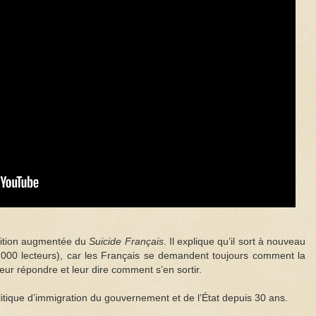
dition augmentée du
Suicide Français
. Il explique qu’il sort à nouveau
0.000 lecteurs), car les Français se demandent toujours comment la
 leur répondre et leur dire comment s’en sortir.
tique d’immigration du gouvernement et de l’État depuis 30 ans.