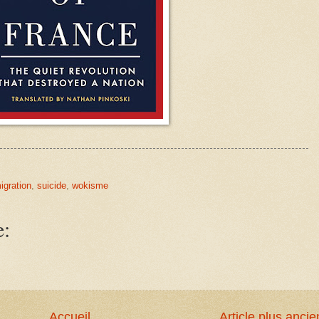
igration
,
suicide
,
wokisme
e:
Accueil
Article plus ancie