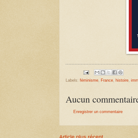
Labels:
féminisme
,
France
,
histoire
,
imm
Aucun commentair
Enregistrer un commentaire
Article plus récent