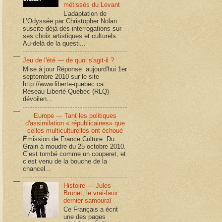
métissés du Levant
L’adaptation de
L’Odyssée par Christopher Nolan
suscite déjà des interrogations sur
ses choix artistiques et culturels.
Au-delà de la questi...
Jeu de l'été — de quoi s'agit-il ?
Mise à jour Réponse aujourd'hui 1er
septembre 2010 sur le site
http://www.liberte-quebec.ca.
Réseau Liberté-Québec (RLQ)
dévoilen...
Europe — Tant les politiques
d'assimilation « républicaines» que
celles multiculturelles ont échoué
Émission de France Culture Du
Grain à moudre du 25 octobre 2010.
C’est tombé comme un couperet, et
c’est venu de la bouche de la
chancel...
Histoire — Jules
Brunet, le vrai-faux
dernier samouraï
Ce Français a écrit
une des pages