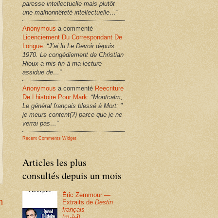
paresse intellectuelle mais plutôt
une malhonnêteté intellectuelle…”
Anonymous
a commenté
Licenciement Du Correspondant De
Longue
:
“J’ai lu Le Devoir depuis
1970. Le congédiement de Christian
Rioux a mis fin à ma lecture
assidue de…”
Anonymous
a commenté
Reecriture
De Lhistoire Pour Mark
:
“Montcalm,
Le général français blessé à Mort: "
je meurs content(?) parce que je ne
verrai pas…”
Recent Comments Widget
Articles les plus
consultés depuis un mois
Éric Zemmour —
n
Extraits de
Destin
français
(m-à-j)