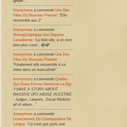
ignare…”
Anonymous
a commenté
Une Des
Filles Du Nouveau Premier
:
“Elle
ressemble aux 2”
Anonymous
a commenté
Mmiwg2slgbtqqia Une Deputee
Canadienne
:
“La folie elle, à un nom
bien plus court...😂😂”
Anonymous
a commenté
Une Des
Filles Du Nouveau Premier
:
“Finalement elle ressemble à sa
mère dans sa masculinité”
Anonymous
a commenté
Quebec
Qui Osera Encore Denoncer La Dpj
:
“I HAVE A STORY ABOUT
MASSIVE DPJ ABUSE IN ESTRIE
- Judges, Lawyers, Social Workers
all of whom…”
Anonymous
a commenté
Licenciement Du Correspondant De
Longue
:
“Ce n'est pas juste une