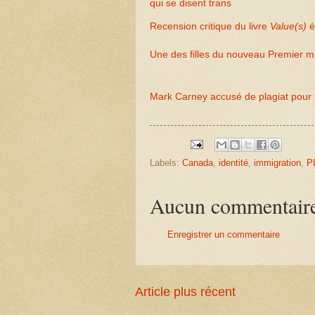
qui se disent trans
Recension critique du livre
Value(s)
é
Une des filles du nouveau Premier mi
Mark Carney accusé de plagiat pour 
Labels:
Canada
,
identité
,
immigration
,
P
Aucun commentair
Enregistrer un commentaire
Article plus récent