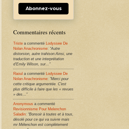
Abonnez-vous
Commentaires récents
Triste
a commenté
Lodyssee De
Nolan Anachronisme
:
“Autre
distorsion, autre trahison:Ainsi, une
traduction et une interprétation
d’Emily Wilson, sur…”
Raoul
a commenté
Lodyssee De
Nolan Anachronisme
:
“Merci pour
cette critique argumentée. C'est
plus difficile à faire que les « revues
» des…”
Anonymous
a commenté
Revisionnisme Pour Melenchon
Saladin
:
“Bonsoir à toutes et à tous,
désolé pour ce qui va suivre mais
mr Mélenchon est complètement