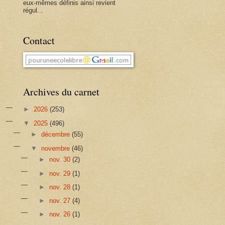
eux-mêmes définis ainsi revient
régul...
Contact
Archives du carnet
►
2026
(253)
▼
2025
(496)
►
décembre
(55)
▼
novembre
(46)
►
nov. 30
(2)
►
nov. 29
(1)
►
nov. 28
(1)
►
nov. 27
(4)
►
nov. 26
(1)