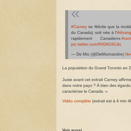
#Carney
se félicite que la moi
du Canada) soit née à l'
#étrang
rapidement Canadiens.
#cent
pic.twitter.com/fIX0AC6Cds
— De Mio (@DeMiomandre)
No
La population du Grand Toronto en 20
Juste avant cet extrait Carney affirme
dans notre pays ? À bien des égards, 
caractérise le Canada. »
Vidéo complète
(extrait est à 4 min 4
Voir aussi