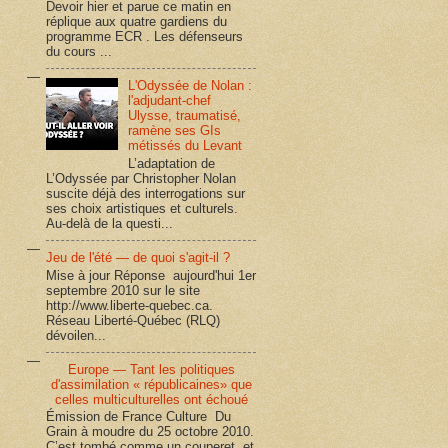
Devoir hier et parue ce matin en
réplique aux quatre gardiens du
programme ECR . Les défenseurs
du cours ...
L'Odyssée de Nolan :
l'adjudant-chef
Ulysse, traumatisé,
ramène ses GIs
métissés du Levant
L’adaptation de
L’Odyssée par Christopher Nolan
suscite déjà des interrogations sur
ses choix artistiques et culturels.
Au-delà de la questi...
Jeu de l'été — de quoi s'agit-il ?
Mise à jour Réponse aujourd'hui 1er
septembre 2010 sur le site
http://www.liberte-quebec.ca.
Réseau Liberté-Québec (RLQ)
dévoilen...
Europe — Tant les politiques
d'assimilation « républicaines» que
celles multiculturelles ont échoué
Émission de France Culture Du
Grain à moudre du 25 octobre 2010.
C’est tombé comme un couperet, et