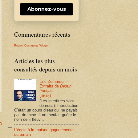
Abonnez-vous
Commentaires récents
Recent Comments Widget
Articles les plus
consultés depuis un mois
Éric Zemmour —
Extraits de
Destin
français
(m-à-j)
(Les intertitres sont
de nous). Introduction
C’était un cours d’eau qui ne payait
pas de mine. Il ne méritait guère le
nom de « fleuv...
n
L'école à la maison gagne encore
du terrain