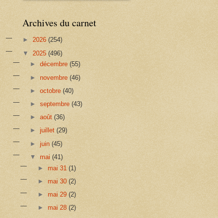
Archives du carnet
►
2026
(254)
▼
2025
(496)
►
décembre
(55)
►
novembre
(46)
►
octobre
(40)
►
septembre
(43)
►
août
(36)
►
juillet
(29)
►
juin
(45)
▼
mai
(41)
►
mai 31
(1)
►
mai 30
(2)
►
mai 29
(2)
►
mai 28
(2)