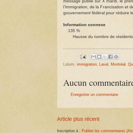
message publié sur X mardi, le premi
l’Immigration, de la Francisation et
gouvernement fédéral pour réduire l
Information connexe
135 %
Hausse du nombre de résidents n
Labels:
immigration
,
Laval
,
Montréal
,
Qu
Aucun commentair
Enregistrer un commentaire
Article plus récent
Inscription à :
Publier les commentaires (At