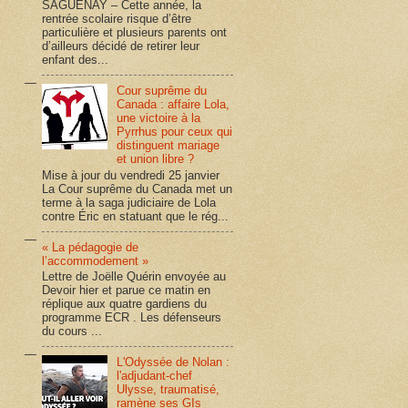
SAGUENAY – Cette année, la
rentrée scolaire risque d’être
particulière et plusieurs parents ont
d’ailleurs décidé de retirer leur
enfant des...
Cour suprême du
Canada : affaire Lola,
une victoire à la
Pyrrhus pour ceux qui
distinguent mariage
et union libre ?
Mise à jour du vendredi 25 janvier
La Cour suprême du Canada met un
terme à la saga judiciaire de Lola
contre Éric en statuant que le rég...
« La pédagogie de
l’accommodement »
Lettre de Joëlle Quérin envoyée au
Devoir hier et parue ce matin en
réplique aux quatre gardiens du
programme ECR . Les défenseurs
du cours ...
L'Odyssée de Nolan :
l'adjudant-chef
Ulysse, traumatisé,
ramène ses GIs