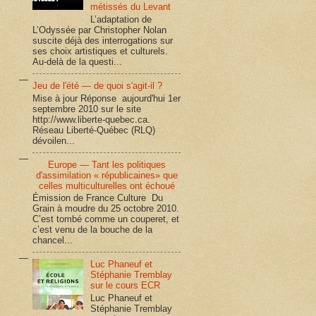
métissés du Levant
L’adaptation de
L’Odyssée par Christopher Nolan
suscite déjà des interrogations sur
ses choix artistiques et culturels.
Au-delà de la questi...
Jeu de l'été — de quoi s'agit-il ?
Mise à jour Réponse aujourd'hui 1er
septembre 2010 sur le site
http://www.liberte-quebec.ca.
Réseau Liberté-Québec (RLQ)
dévoilen...
Europe — Tant les politiques
d'assimilation « républicaines» que
celles multiculturelles ont échoué
Émission de France Culture Du
Grain à moudre du 25 octobre 2010.
C’est tombé comme un couperet, et
c’est venu de la bouche de la
chancel...
Luc Phaneuf et
Stéphanie Tremblay
sur le cours ECR
Luc Phaneuf et
Stéphanie Tremblay