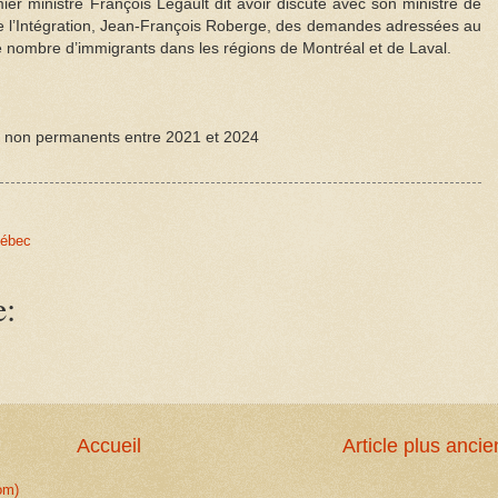
er ministre François Legault dit avoir discuté avec son ministre de
 de l’Intégration, Jean-François Roberge, des demandes adressées au
e nombre d’immigrants dans les régions de Montréal et de Laval.
on permanents entre 2021 et 2024
ébec
e:
Accueil
Article plus ancie
om)