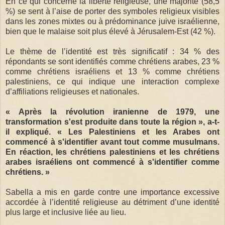
En ce qui concerne la liberté religieuse, une majorité (58,5
%) se sent à l’aise de porter des symboles religieux visibles
dans les zones mixtes ou à prédominance juive israélienne,
bien que le malaise soit plus élevé à Jérusalem-Est (42 %).
Le thème de l’identité est très significatif : 34 % des
répondants se sont identifiés comme chrétiens arabes, 23 %
comme chrétiens israéliens et 13 % comme chrétiens
palestiniens, ce qui indique une interaction complexe
d’affiliations religieuses et nationales.
« Après la révolution iranienne de 1979, une
transformation s'est produite dans toute la région », a-t-
il expliqué. « Les Palestiniens et les Arabes ont
commencé à s'identifier avant tout comme musulmans.
En réaction, les chrétiens palestiniens et les chrétiens
arabes israéliens ont commencé à s'identifier comme
chrétiens. »
Sabella a mis en garde contre une importance excessive
accordée à l’identité religieuse au détriment d’une identité
plus large et inclusive liée au lieu.