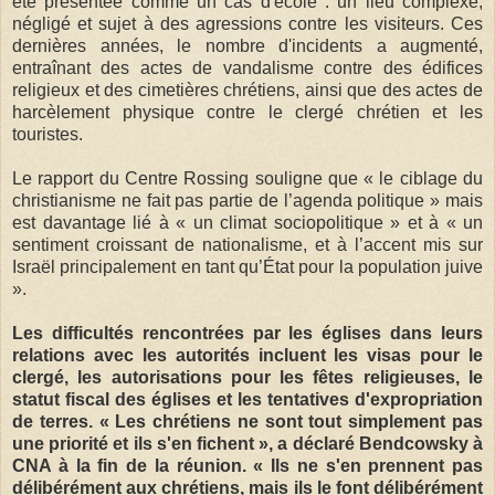
été présentée comme un cas d'école : un lieu complexe,
négligé et sujet à des agressions contre les visiteurs. Ces
dernières années, le nombre d'incidents a augmenté,
entraînant des actes de vandalisme contre des édifices
religieux et des cimetières chrétiens, ainsi que des actes de
harcèlement physique contre le clergé chrétien et les
touristes.
Le rapport du Centre Rossing souligne que « le ciblage du
christianisme ne fait pas partie de l’agenda politique » mais
est davantage lié à « un climat sociopolitique » et à « un
sentiment croissant de nationalisme, et à l’accent mis sur
Israël principalement en tant qu’État pour la population juive
».
Les difficultés rencontrées par les églises dans leurs
relations avec les autorités incluent les visas pour le
clergé, les autorisations pour les fêtes religieuses, le
statut fiscal des églises et les tentatives d'expropriation
de terres. « Les chrétiens ne sont tout simplement pas
une priorité et ils s'en fichent », a déclaré Bendcowsky à
CNA à la fin de la réunion. « Ils ne s'en prennent pas
délibérément aux chrétiens, mais ils le font délibérément