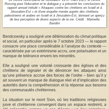
Le Centre Notre-Dame de Jérusalem. Le 27 mars 2025, le Centre
Rossing pour l'éducation et le dialogue y a présenté les conclusions du
rapport annuel intitulé « Attaques contre les chrétiens en Israël et à
Jérusalem-Est » et d'une enquête menée auprès des chrétiens
palestiniens et arabes en Israël et à Jérusalem-Est, donnant un aperçu
de leur perception de divers aspects de la vie. Crédit : Marinella
Bandini
Bendcowsky a souligné une détérioration du climat politique
et social, en particulier après le 7 octobre 2023 — le rapport
consacre une place considérable à l’analyse du contexte —
caractérisée par un extrémisme accru, une polarisation et un
manque de tolérance envers les minorités.
Elle a souligné une volonté croissante des églises et des
chrétiens de signaler et de dénoncer les attaques ainsi
qu’une présence accrue des forces de l’ordre – bien qu’il y
ait souvent un manque de dialogue réel et d’implication des
autorités dans la compréhension et la réponse aux besoins
des communautés chrétiennes.
La situation sur le mont Sion, où les traditions religieuses
juive et chrétienne convergent dans un espace restreint, a