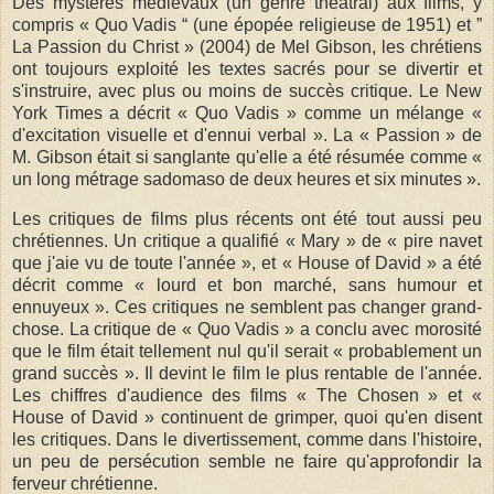
Des mystères médiévaux (un genre théâtral) aux films, y
compris « Quo Vadis “ (une épopée religieuse de 1951) et ”
La Passion du Christ » (2004) de Mel Gibson, les chrétiens
ont toujours exploité les textes sacrés pour se divertir et
s'instruire, avec plus ou moins de succès critique. Le New
York Times a décrit « Quo Vadis » comme un mélange «
d'excitation visuelle et d'ennui verbal ». La « Passion » de
M. Gibson était si sanglante qu'elle a été résumée comme «
un long métrage sadomaso de deux heures et six minutes ».
Les critiques de films plus récents ont été tout aussi peu
chrétiennes. Un critique a qualifié « Mary » de « pire navet
que j'aie vu de toute l'année », et « House of David » a été
décrit comme « lourd et bon marché, sans humour et
ennuyeux ». Ces critiques ne semblent pas changer grand-
chose. La critique de « Quo Vadis » a conclu avec morosité
que le film était tellement nul qu'il serait « probablement un
grand succès ». Il devint le film le plus rentable de l'année.
Les chiffres d'audience des films « The Chosen » et «
House of David » continuent de grimper, quoi qu'en disent
les critiques. Dans le divertissement, comme dans l'histoire,
un peu de persécution semble ne faire qu'approfondir la
ferveur chrétienne.