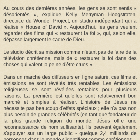
Au cours des dernières années, les gens se sont sentis «
désorientés », explique Kelly Merryman Hoogstraten,
directrice du Wonder Project, un studio indépendant qui a
réalisé « House of David ». Aujourd'hui, les gens veulent
regarder des films qui « restaurent la foi », qui, selon elle,
dépasse largement le cadre de Dieu.
Le studio décrit sa mission comme n'étant pas de faire de la
télévision chrétienne, mais de « restaurer la foi dans des
choses qui valent la peine d'être crues ».
Dans un marché des diffuseurs en ligne saturé, ces films et
émissions se sont révélés très rentables. Les émissions
religieuses se sont révélées rentables pour plusieurs
raisons. La première est qu'elles sont relativement bon
marché et simples à réaliser. L'histoire de Jésus ne
nécessite pas beaucoup d'effets spéciaux ; elle n'a pas non
plus besoin de grandes célébrités (en tant que fondateur de
la plus grande religion du monde, Jésus offre une
reconnaissance de nom suffisante). Ils peuvent également
s'appuyer sur un large public - quelque 2,4 milliards de
personnes dans le monde s'identifient comme chrétiennes.