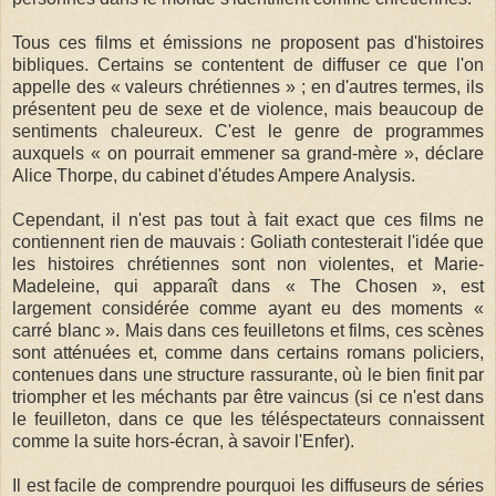
Tous ces films et émissions ne proposent pas d'histoires
bibliques. Certains se contentent de diffuser ce que l'on
appelle des « valeurs chrétiennes » ; en d'autres termes, ils
présentent peu de sexe et de violence, mais beaucoup de
sentiments chaleureux. C'est le genre de programmes
auxquels « on pourrait emmener sa grand-mère », déclare
Alice Thorpe, du cabinet d'études Ampere Analysis.
Cependant, il n'est pas tout à fait exact que ces films ne
contiennent rien de mauvais : Goliath contesterait l'idée que
les histoires chrétiennes sont non violentes, et Marie-
Madeleine, qui apparaît dans « The Chosen », est
largement considérée comme ayant eu des moments «
carré blanc ». Mais dans ces feuilletons et films, ces scènes
sont atténuées et, comme dans certains romans policiers,
contenues dans une structure rassurante, où le bien finit par
triompher et les méchants par être vaincus (si ce n'est dans
le feuilleton, dans ce que les téléspectateurs connaissent
comme la suite hors-écran, à savoir l'Enfer).
Il est facile de comprendre pourquoi les diffuseurs de séries