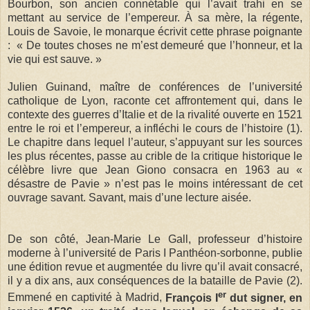
Bourbon, son ancien connétable qui l’avait trahi en se
mettant au service de l’empereur. À sa mère, la régente,
Louis de Savoie, le monarque écrivit cette phrase poignante
: « De toutes choses ne m’est demeuré que l’honneur, et la
vie qui est sauve. »
Julien Guinand, maître de conférences de l’université
catholique de Lyon, raconte cet affrontement qui, dans le
contexte des guerres d’Italie et de la rivalité ouverte en 1521
entre le roi et l’empereur, a infléchi le cours de l’histoire (1).
Le chapitre dans lequel l’auteur, s’appuyant sur les sources
les plus récentes, passe au crible de la critique historique le
célèbre livre que Jean Giono consacra en 1963 au «
désastre de Pavie » n’est pas le moins intéressant de cet
ouvrage savant. Savant, mais d’une lecture aisée.
De son côté, Jean-Marie Le Gall, professeur d’histoire
moderne à l’université de Paris I Panthéon-sorbonne, publie
une édition revue et augmentée du livre qu’il avait consacré,
il y a dix ans, aux conséquences de la bataille de Pavie (2).
er
Emmené en captivité à Madrid,
François I
dut signer, en