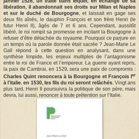
janvier 1526, un traité dans lequel, en échange de sa
libération, il abandonnait ses droits sur Milan et Naples
et sur le duché de Bourgogne
, et laissait en gage ses
deux fils aînés, le dauphin François et son frère Henri (le
futur Henri II), âgés de 7 et 6 ans. Cependant, aussitôt
libéré, le roi rompit sa promesse en incitant la Bourgogne à
refuser d’être détachée du royaume. Pourquoi ce parjure en
un temps où la parole donnée était sacrée ? Jean-Marie Le
Gall répond à cette question en analysant, dans une
synthèse limpide, les enjeux multiples de l’antagonisme
entre le roi de France et l’empereur. La guerre ayant repris,
la paix de Cambrai, en 1529, sera une paix de compromis :
er
Charles Quint renoncera à la Bourgogne et François I
à l’italie. en 1530, les fils du roi seront relâchés.
Vingt ans
plus tard, Henri II poursuivra la politique de son père, mais
devra, lui aussi, renoncer à toute prétention sur l’Italie.