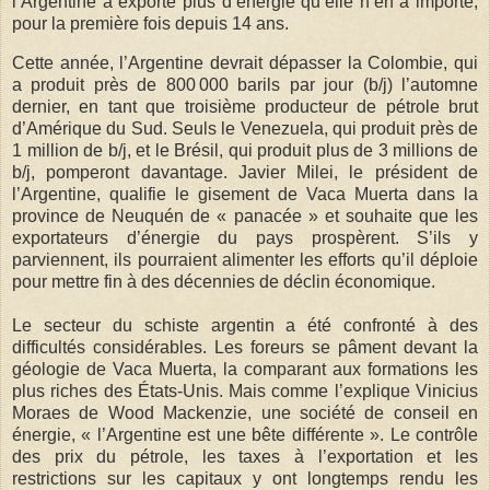
l’Argentine a exporté plus d’énergie qu’elle n’en a importé,
pour la première fois depuis 14 ans.
Cette année, l’Argentine devrait dépasser la Colombie, qui
a produit près de 800 000 barils par jour (b/j) l’automne
dernier, en tant que troisième producteur de pétrole brut
d’Amérique du Sud. Seuls le Venezuela, qui produit près de
1 million de b/j, et le Brésil, qui produit plus de 3 millions de
b/j, pomperont davantage. Javier Milei, le président de
l’Argentine, qualifie le gisement de Vaca Muerta dans la
province de Neuquén de « panacée » et souhaite que les
exportateurs d’énergie du pays prospèrent. S’ils y
parviennent, ils pourraient alimenter les efforts qu’il déploie
pour mettre fin à des décennies de déclin économique.
Le secteur du schiste argentin a été confronté à des
difficultés considérables. Les foreurs se pâment devant la
géologie de Vaca Muerta, la comparant aux formations les
plus riches des États-Unis. Mais comme l’explique Vinicius
Moraes de Wood Mackenzie, une société de conseil en
énergie, « l’Argentine est une bête différente ». Le contrôle
des prix du pétrole, les taxes à l’exportation et les
restrictions sur les capitaux y ont longtemps rendu les