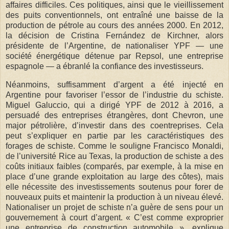
affaires difficiles. Ces politiques, ainsi que le vieillissement
des puits conventionnels, ont entraîné une baisse de la
production de pétrole au cours des années 2000. En 2012,
la décision de Cristina Fernández de Kirchner, alors
présidente de l’Argentine, de nationaliser YPF — une
société énergétique détenue par Repsol, une entreprise
espagnole — a ébranlé la confiance des investisseurs.
Néanmoins, suffisamment d’argent a été injecté en
Argentine pour favoriser l’essor de l’industrie du schiste.
Miguel Galuccio, qui a dirigé YPF de 2012 à 2016, a
persuadé des entreprises étrangères, dont Chevron, une
major pétrolière, d’investir dans des coentreprises. Cela
peut s’expliquer en partie par les caractéristiques des
forages de schiste. Comme le souligne Francisco Monaldi,
de l’université Rice au Texas, la production de schiste a des
coûts initiaux faibles (comparés, par exemple, à la mise en
place d’une grande exploitation au large des côtes), mais
elle nécessite des investissements soutenus pour forer de
nouveaux puits et maintenir la production à un niveau élevé.
Nationaliser un projet de schiste n’a guère de sens pour un
gouvernement à court d’argent. « C’est comme exproprier
une entreprise de construction automobile », explique