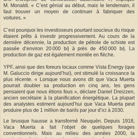
M. Monaldi. « C’est génial au début, mais le lendemain, il
faut trouver un moyen de continuer à fabriquer des
voitures. »
C’est pourquoi les investisseurs pourtant soucieux du risque
étaient prêts à investir progressivement. Au cours de la
dernière décennie, la production de pétrole de schiste est
passée d’environ 20 000 b/j à près de 450 000 b/j. La
production de gaz est également montée en flèche.
YPF, ainsi que des foreurs locaux comme Vista Energy (que
M. Galuccio dirige aujourd’hui), ont stimulé la croissance la
plus récente. « Lorsque nous avons dit que Vaca Muerta
pourrait doubler sa production en cinq ans, les gens
pensaient que nous étions fous », déclare Daniel Dreizzen,
ancien secrétaire à la planification énergétique. La plupart
des analystes estiment aujourd’hui que Vaca Muerta peut
produire plus de 1 million de barils par jour d’ici à 2030.
Le brusque hausse a transformé Neuquén. Depuis 1918,
Vaca Muerta a fait l’objet de quelques forages
conventionnels. Mais au milieu des années 2000, la