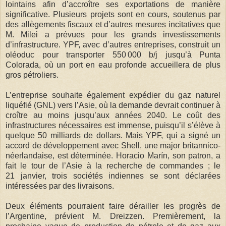
lointains afin d’accroître ses exportations de manière
significative. Plusieurs projets sont en cours, soutenus par
des allègements fiscaux et d’autres mesures incitatives que
M. Milei a prévues pour les grands investissements
d’infrastructure. YPF, avec d’autres entreprises, construit un
oléoduc pour transporter 550 000 b/j jusqu’à Punta
Colorada, où un port en eau profonde accueillera de plus
gros pétroliers.
L’entreprise souhaite également expédier du gaz naturel
liquéfié (GNL) vers l’Asie, où la demande devrait continuer à
croître au moins jusqu’aux années 2040. Le coût des
infrastructures nécessaires est immense, puisqu’il s’élève à
quelque 50 milliards de dollars. Mais YPF, qui a signé un
accord de développement avec Shell, une major britannico-
néerlandaise, est déterminée. Horacio Marín, son patron, a
fait le tour de l’Asie à la recherche de commandes ; le
21 janvier, trois sociétés indiennes se sont déclarées
intéressées par des livraisons.
Deux éléments pourraient faire dérailler les progrès de
l’Argentine, prévient M. Dreizzen. Premièrement, la