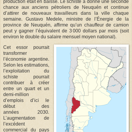
production était en baisse. Le schiste a donné une seconde
chance aux anciens pétroliers de Neuquén et continue
d’attirer de nouveaux travailleurs dans la ville chaque
semaine. Gustavo Medele, ministre de l’Énergie de la
province de Neuquén, affirme qu’un chauffeur de camion
peut y gagner l’équivalent de 3 000 dollars par mois (soit
environ le double du salaire mensuel moyen national).
Cet essor pourrait
transformer
l’économie argentine.
Selon les estimations,
l’exploitation du
schiste pourrait
contribuer à créer
entre un quart et un
demi-million
d’emplois d’ici le
début des
années 2030.
L’augmentation de
l’excédent
commercial du pays