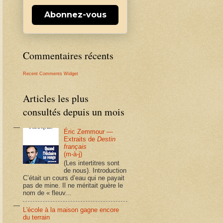
Abonnez-vous
Commentaires récents
Recent Comments Widget
Articles les plus
consultés depuis un mois
Éric Zemmour —
Extraits de
Destin
français
(m-à-j)
(Les intertitres sont
de nous). Introduction
C’était un cours d’eau qui ne payait
pas de mine. Il ne méritait guère le
nom de « fleuv...
L'école à la maison gagne encore
du terrain