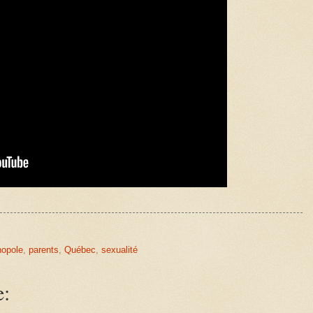
opole
,
parents
,
Québec
,
sexualité
e: