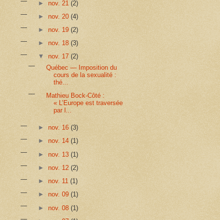
►
nov. 21
(2)
►
nov. 20
(4)
►
nov. 19
(2)
►
nov. 18
(3)
▼
nov. 17
(2)
Québec — Imposition du
cours de la sexualité :
thé...
Mathieu Bock-Côté :
« L’Europe est traversée
par l...
►
nov. 16
(3)
►
nov. 14
(1)
►
nov. 13
(1)
►
nov. 12
(2)
►
nov. 11
(1)
►
nov. 09
(1)
►
nov. 08
(1)