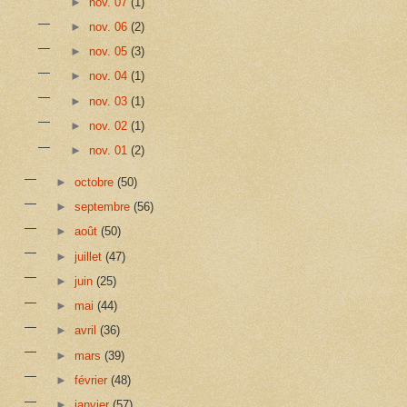
►
nov. 07
(1)
►
nov. 06
(2)
►
nov. 05
(3)
►
nov. 04
(1)
►
nov. 03
(1)
►
nov. 02
(1)
►
nov. 01
(2)
►
octobre
(50)
►
septembre
(56)
►
août
(50)
►
juillet
(47)
►
juin
(25)
►
mai
(44)
►
avril
(36)
►
mars
(39)
►
février
(48)
►
janvier
(57)