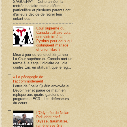
SAGUENAY – Cette année, la
rentrée scolaire risque d’être
particulière et plusieurs parents ont
d’ailleurs décidé de retirer leur
enfant des...
Cour suprême du
Canada : affaire Lola,
une victoire à la
Pyrrhus pour ceux qui
distinguent mariage
et union libre ?
Mise à jour du vendredi 25 janvier
La Cour suprême du Canada met un
terme à la saga judiciaire de Lola
contre Éric en statuant que le rég...
« La pédagogie de
l’accommodement »
Lettre de Joëlle Quérin envoyée au
Devoir hier et parue ce matin en
réplique aux quatre gardiens du
programme ECR . Les défenseurs
du cours ...
L'Odyssée de Nolan :
l'adjudant-chef
Ulysse, traumatisé,
ramène ses GIs