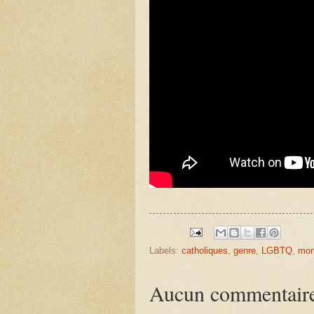
Labels:
catholiques
,
genre
,
LGBTQ
,
mon
Aucun commentair