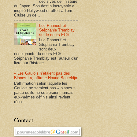
décisives de l’histoire
du Japon. Son destin incroyable a
inspiré Hollywood et offert à Tom
Cruise un de...
Luc Phaneuf et
Stéphanie Tremblay
sur le cours ECR
Luc Phaneuf et
Stéphanie Tremblay
sont deux
enseignants du cours ECR.
Stéphanie Tremblay est l'auteur d'un
livre sur l'histoire ...
« Les Gaulois n’étaient pas des
Blancs ! », affirme Houria Bouteldja
L’affirmation selon laquelle les
Gaulois ne seraient pas « blancs »
parce qu’ils ne se seraient jamais
eux-mêmes définis ainsi revient
régul...
Contact