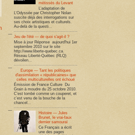
métissés du Levant
L’adaptation de
L’Odyssée par Christopher Nolan
suscite déjà des interrogations sur
ses choix artistiques et culturels.
Au-delà de la questi...
n
Jeu de l'été — de quoi s'agit-il ?
Mise à jour Réponse aujourd'hui 1er
septembre 2010 sur le site
http://www.liberte-quebec.ca.
Réseau Liberté-Québec (RLQ)
dévoilen...
Europe — Tant les politiques
d'assimilation « républicaines» que
celles multiculturelles ont échoué
Émission de France Culture Du
Grain à moudre du 25 octobre 2010.
C’est tombé comme un couperet, et
c’est venu de la bouche de la
chancel...
Histoire — Jules
Brunet, le vrai-faux
dernier samouraï
Ce Français a écrit
une des pages