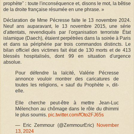
prophète" : toute l'inconséquence et, disons le mot, la bêtise
de la droite française résumée en une phrase. »
Déclaration de Mme Pécresse faite le 13 novembre 2024.
Neuf ans auparavant, le 13 novembre 2015, une série
d'attentats, revendiqués par l'organisation terroriste État
islamique (Daech), étaient perpétrées dans la soirée à Paris
et dans sa périphérie par trois commandos distincts. Le
bilan officiel des victimes fait état de 130 morts et de 413
blessés hospitalisés, dont 99 en situation d'urgence
absolue.
Pour défendre la laïcité, Valérie Pécresse
annonce vouloir montrer des caricatures de
toutes les religions, « sauf du Prophète », dit-
elle.
Elle cherche peut-être à mettre Jean-Luc
Mélenchon au chômage dans le rôle du dhimmi
le plus soumis.
pic.twitter.com/fOto2FJ65s
— Eric Zemmour (@ZemmourEric)
November
13, 2024