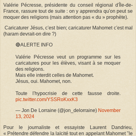
Valérie Pécresse, présidente du conseil régional d'Île-de-
France, rassure tout de suite : on y apprendra qu'on peut se
moquer des religions (mais attention pas « du » prophète).
Caricaturer Jésus, c'est bien; caricaturer Mahomet c'est mal
(haram devrait-on dire ?)
🔴ALERTE INFO
Valérie Pécresse veut un programme sur les
caricatures pour les élèves, visant à se moquer
des religions.
Mais elle interdit celles de Mahomet.
Jésus, oui. Mahomet, non.
Toute l'hypocrisie de cette fausse droite.
pic.twitter.com/YSSRoKxxK3
— Jon De Lorraine (@jon_delorraine)
November
13, 2024
Pour le journaliste et essayiste Laurent Dandrieu,
« Prétendre défendre la laïcité tout en appelant Mahomet "le