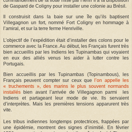
commandement de la flotte mise par Henri II à la disposition
de Gaspard de Coligny pour installer une colonie au Brésil.
Il construisit dans la baie sur une île qu’ils baptisent
Villegagnon un fort, nommé Fort Coligny en hommage à
l’amiral, et sur la terre ferme Henriville.
L’objectif de l’expédition était d’installer des colons pour le
commerce avec la France. Au début, les Français furent très
bien accueillis par les Indiens les Tupinambas qui voyaient
en eux des alliés venus les aider à lutter contre les
Portugais.
Bien accueillis par les Tupinambas (
Topinambous)
, les
Français peuvent compter sur ceux que
l’on appelle les
« truchements », des marins le plus souvent normands
installés
bien avant l’arrivée de Villegagnon parmi les
Indiens et partageant leur mode de vie. Ils servaient
d’interprètes. Mais les premières tensions apparurent très
vite.
Les tribus indiennes longtemps protectrices, frappées par
une épidémie, montrent des signes d’inimitié. En février