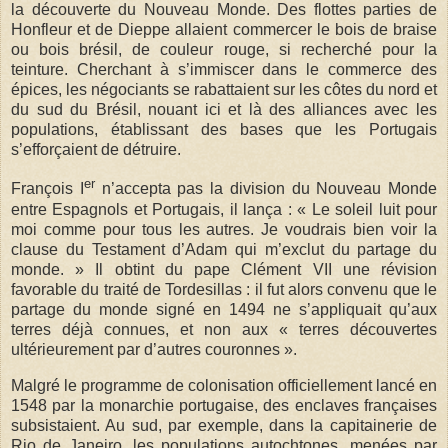
la découverte du Nouveau Monde. Des flottes parties de
Honfleur et de Dieppe allaient commercer le bois de braise
ou bois brésil, de couleur rouge, si recherché pour la
teinture. Cherchant à s’immiscer dans le commerce des
épices, les négociants se rabattaient sur les côtes du nord et
du sud du Brésil, nouant ici et là des alliances avec les
populations, établissant des bases que les Portugais
s’efforçaient de détruire.
er
François I
n’accepta pas la division du Nouveau Monde
entre Espagnols et Portugais, il lança : « Le soleil luit pour
moi comme pour tous les autres. Je voudrais bien voir la
clause du Testament d’Adam qui m’exclut du partage du
monde. » Il obtint du pape Clément VII une révision
favorable du traité de Tordesillas : il fut alors convenu que le
partage du monde signé en 1494 ne s’appliquait qu’aux
terres déjà connues, et non aux « terres découvertes
ultérieurement par d’autres couronnes ».
Malgré le programme de colonisation officiellement lancé en
1548 par la monarchie portugaise, des enclaves françaises
subsistaient. Au sud, par exemple, dans la capitainerie de
Rio de Janeiro, les populations autochtones, menées par