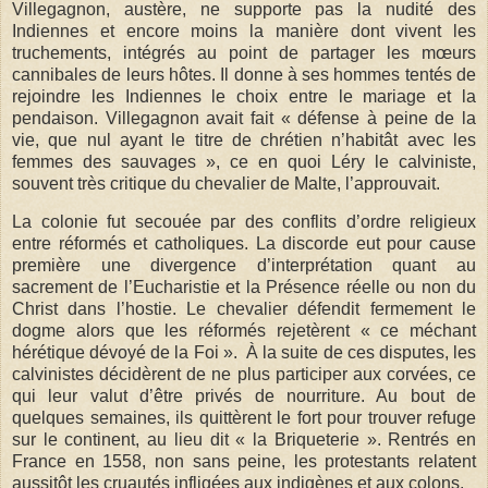
Villegagnon, austère, ne supporte pas la nudité des
Indiennes et encore moins la manière dont vivent les
truchements, intégrés au point de partager les mœurs
cannibales de leurs hôtes. Il donne à ses hommes tentés de
rejoindre les Indiennes le choix entre le mariage et la
pendaison. Villegagnon avait fait « défense à peine de la
vie, que nul ayant le titre de chrétien n’habitât avec les
femmes des sauvages », ce en quoi Léry le calviniste,
souvent très critique du chevalier de Malte, l’approuvait.
La colonie fut secouée par des conflits d’ordre religieux
entre réformés et catholiques. La discorde eut pour cause
première une divergence d’interprétation quant au
sacrement de l’Eucharistie et la Présence réelle ou non du
Christ dans l’hostie. Le chevalier défendit fermement le
dogme alors que les réformés rejetèrent « ce méchant
hérétique dévoyé de la Foi ». À la suite de ces disputes, les
calvinistes décidèrent de ne plus participer aux corvées, ce
qui leur valut d’être privés de nourriture. Au bout de
quelques semaines, ils quittèrent le fort pour trouver refuge
sur le continent, au lieu dit « la Briqueterie ». Rentrés en
France en 1558, non sans peine, les protestants relatent
aussitôt les cruautés infligées aux indigènes et aux colons.