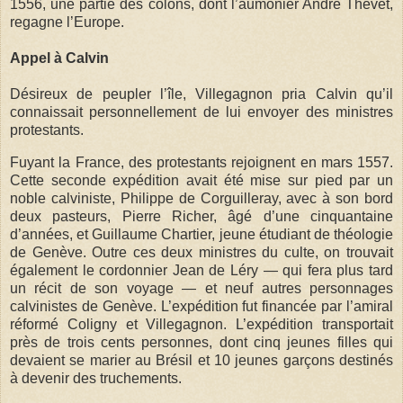
1556, une partie des colons, dont l’aumônier André Thevet,
regagne l’Europe.
Appel à Calvin
Désireux de peupler l’île, Villegagnon pria Calvin qu’il
connaissait personnellement de lui envoyer des ministres
protestants.
Fuyant la France, des protestants rejoignent en mars 1557.
Cette seconde expédition avait été mise sur pied par un
noble calviniste, Philippe de Corguilleray, avec à son bord
deux pasteurs, Pierre Richer, âgé d’une cinquantaine
d’années, et Guillaume Chartier, jeune étudiant de théologie
de Genève. Outre ces deux ministres du culte, on trouvait
également le cordonnier Jean de Léry — qui fera plus tard
un récit de son voyage — et neuf autres personnages
calvinistes de Genève. L’expédition fut financée par l’amiral
réformé Coligny et Villegagnon. L’expédition transportait
près de trois cents personnes, dont cinq jeunes filles qui
devaient se marier au Brésil et 10 jeunes garçons destinés
à devenir des truchements.