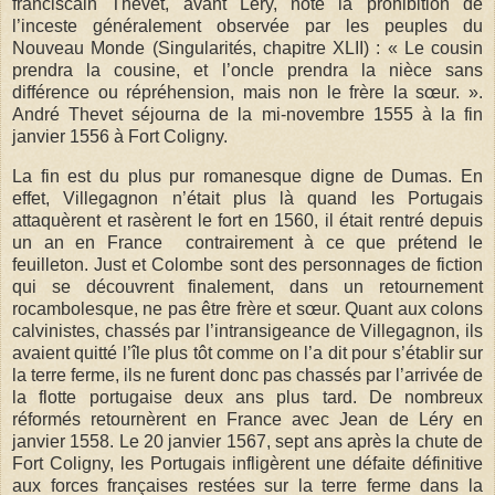
franciscain Thévet, avant Léry, note la prohibition de
l’inceste généralement observée par les peuples du
Nouveau Monde (Singularités, chapitre XLII) : « Le cousin
prendra la cousine, et l’oncle prendra la nièce sans
différence ou répréhension, mais non le frère la sœur. ».
André Thevet séjourna de la mi-novembre 1555 à la fin
janvier 1556 à Fort Coligny.
La fin est du plus pur romanesque digne de Dumas. En
effet, Villegagnon n’était plus là quand les Portugais
attaquèrent et rasèrent le fort en 1560, il était rentré depuis
un an en France contrairement à ce que prétend le
feuilleton. Just et Colombe sont des personnages de fiction
qui se découvrent finalement, dans un retournement
rocambolesque, ne pas être frère et sœur. Quant aux colons
calvinistes, chassés par l’intransigeance de Villegagnon, ils
avaient quitté l’île plus tôt comme on l’a dit pour s’établir sur
la terre ferme, ils ne furent donc pas chassés par l’arrivée de
la flotte portugaise deux ans plus tard. De nombreux
réformés retournèrent en France avec Jean de Léry en
janvier 1558. Le 20 janvier 1567, sept ans après la chute de
Fort Coligny, les Portugais infligèrent une défaite définitive
aux forces françaises restées sur la terre ferme dans la