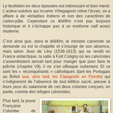
Le feuilleton en deux épisodes est intéressant et bien mené.
L’acteur suédois qui incarne Villegagnon crève l’écran, on a
affaire à de véritables Indiens et non des caractères de
carton-pâte. Cependant ce téléfilm n’est pas toujours
historique et il n’échappe pas à un exotisme naïf assez
moderne.
C’est ainsi que, dans le téléfilm, le ministre calviniste se
demande où est la chapelle et s’insurge de son absence,
mais selon Jean de Léry (1536-1613) qui se rendit en
France antarctique, la salle à Fort Coligny où les calvinistes
s’assemblaient servait tant pour manger que pour faire le
prêche (chapitre VII), il ne s’en offusque nullement. Et ce
sont les « reconquérants » catholiques (tant les Portugais
au Brésil
que, plus tard, les Espagnols en Floride
) qui
s’indigneront de l’absence de tout édifice sacré, preuve à
leurs yeux du satanisme de ces deux colonies conçues, en
partie, comme des refuges calvinistes.
Plus tard, la jeune
Française
Colombe de