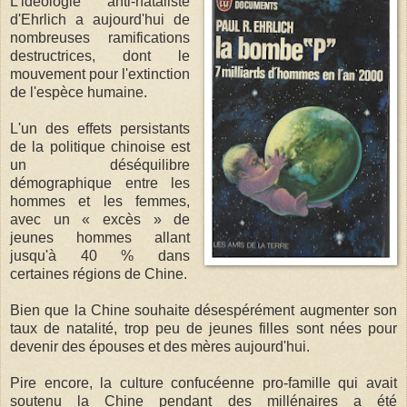
L'idéologie anti-nataliste
d'Ehrlich a aujourd'hui de
nombreuses ramifications
destructrices, dont le
mouvement pour l'extinction
de l'espèce humaine.
L'un des effets persistants
de la politique chinoise est
un déséquilibre
démographique entre les
hommes et les femmes,
avec un « excès » de
jeunes hommes allant
jusqu'à 40 % dans
certaines régions de Chine.
Bien que la Chine souhaite désespérément augmenter son
taux de natalité, trop peu de jeunes filles sont nées pour
devenir des épouses et des mères aujourd'hui.
Pire encore, la culture confucéenne pro-famille qui avait
soutenu la Chine pendant des millénaires a été