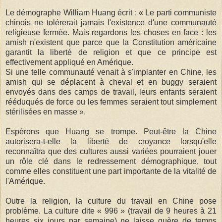
Le démographe William Huang écrit : « Le parti communiste
chinois ne tolérerait jamais l'existence d'une communauté
religieuse fermée. Mais regardons les choses en face : les
amish n'existent que parce que la Constitution américaine
garantit la liberté de religion et que ce principe est
effectivement appliqué en Amérique.
Si une telle communauté venait à s'implanter en Chine, les
amish qui se déplacent à cheval et en buggy seraient
envoyés dans des camps de travail, leurs enfants seraient
rééduqués de force ou les femmes seraient tout simplement
stérilisées en masse ».
Espérons que Huang se trompe. Peut-être la Chine
autorisera-t-elle la liberté de croyance lorsqu'elle
reconnaîtra que des cultures aussi variées pourraient jouer
un rôle clé dans le redressement démographique, tout
comme elles constituent une part importante de la vitalité de
l'Amérique.
Outre la religion, la culture du travail en Chine pose
problème. La culture dite « 996 » (travail de 9 heures à 21
heures six jours par semaine) ne laisse guère de temps