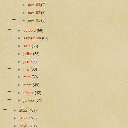
►
nov. 03
(2)
►
nov. 02
(3)
►
nov. 01
(3)
►
octobre
(69)
►
septembre
(61)
►
août
(55)
►
juillet
(55)
►
juin
(62)
►
mai
(80)
►
avril
(60)
►
mars
(49)
►
février
(42)
►
janvier
(34)
►
2022
(467)
►
2021
(693)
►
2020
(381)