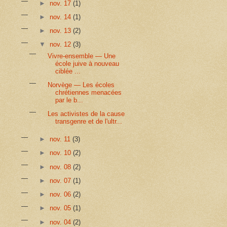
►
nov. 17
(1)
►
nov. 14
(1)
►
nov. 13
(2)
▼
nov. 12
(3)
Vivre-ensemble — Une
école juive à nouveau
ciblée ...
Norvège — Les écoles
chrétiennes menacées
par le b...
Les activistes de la cause
transgenre et de l'ultr...
►
nov. 11
(3)
►
nov. 10
(2)
►
nov. 08
(2)
►
nov. 07
(1)
►
nov. 06
(2)
►
nov. 05
(1)
►
nov. 04
(2)