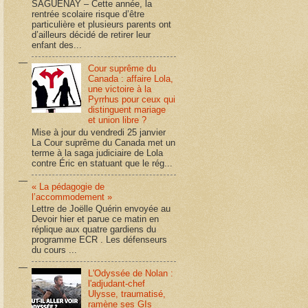
SAGUENAY – Cette année, la
rentrée scolaire risque d’être
particulière et plusieurs parents ont
d’ailleurs décidé de retirer leur
enfant des...
Cour suprême du
Canada : affaire Lola,
une victoire à la
Pyrrhus pour ceux qui
distinguent mariage
et union libre ?
Mise à jour du vendredi 25 janvier
La Cour suprême du Canada met un
terme à la saga judiciaire de Lola
contre Éric en statuant que le rég...
« La pédagogie de
l’accommodement »
Lettre de Joëlle Quérin envoyée au
Devoir hier et parue ce matin en
réplique aux quatre gardiens du
programme ECR . Les défenseurs
du cours ...
L'Odyssée de Nolan :
l'adjudant-chef
Ulysse, traumatisé,
ramène ses GIs