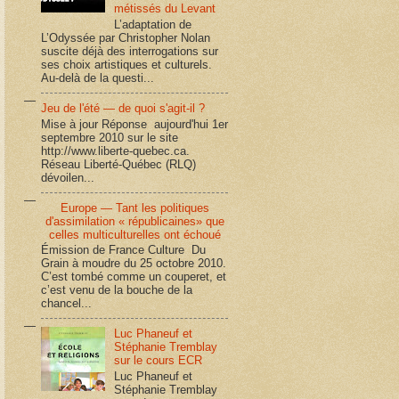
métissés du Levant
L’adaptation de
L’Odyssée par Christopher Nolan
suscite déjà des interrogations sur
ses choix artistiques et culturels.
Au-delà de la questi...
Jeu de l'été — de quoi s'agit-il ?
Mise à jour Réponse aujourd'hui 1er
septembre 2010 sur le site
http://www.liberte-quebec.ca.
Réseau Liberté-Québec (RLQ)
dévoilen...
Europe — Tant les politiques
d'assimilation « républicaines» que
celles multiculturelles ont échoué
Émission de France Culture Du
Grain à moudre du 25 octobre 2010.
C’est tombé comme un couperet, et
c’est venu de la bouche de la
chancel...
Luc Phaneuf et
Stéphanie Tremblay
sur le cours ECR
Luc Phaneuf et
Stéphanie Tremblay