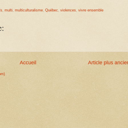
fs
,
multi
,
multiculturalisme
,
Québec
,
violences
,
vivre ensemble
e:
Accueil
Article plus ancie
om)