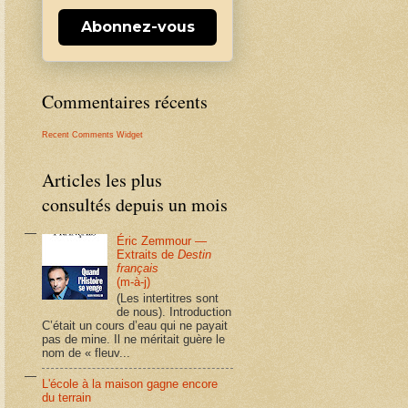
Abonnez-vous
Commentaires récents
Recent Comments Widget
Articles les plus
consultés depuis un mois
Éric Zemmour —
Extraits de
Destin
français
(m-à-j)
(Les intertitres sont
de nous). Introduction
C’était un cours d’eau qui ne payait
pas de mine. Il ne méritait guère le
nom de « fleuv...
L'école à la maison gagne encore
du terrain