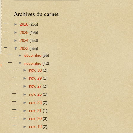
Archives du carnet
►
2026
(255)
►
2025
(496)
►
2024
(550)
▼
2023
(665)
►
décembre
(56)
▼
novembre
(42)
n
►
nov. 30
(2)
►
nov. 29
(1)
►
nov. 27
(2)
►
nov. 25
(1)
►
nov. 23
(2)
►
nov. 21
(1)
►
nov. 20
(3)
►
nov. 18
(2)