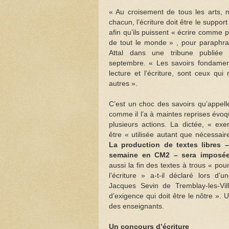
« Au croisement de tous les arts, no
chacun, l’écriture doit être le support
afin qu’ils puissent « écrire comme 
de tout le monde » , pour paraphras
Attal dans une tribune publié
septembre. « Les savoirs fondament
lecture et l’écriture, sont ceux qui
autres ».
C’est un choc des savoirs qu’appell
comme il l’a à maintes reprises évoqu
plusieurs actions. La dictée, « exer
être « utilisée autant que nécessaire
La production de textes libres 
semaine en CM2 – sera imposée
aussi la fin des textes à trous « pou
l’écriture » a-t-il déclaré lors d’u
Jacques Sevin de Tremblay-les-Vil
d’exigence qui doit être le nôtre ».
des enseignants.
Un concours d’écriture