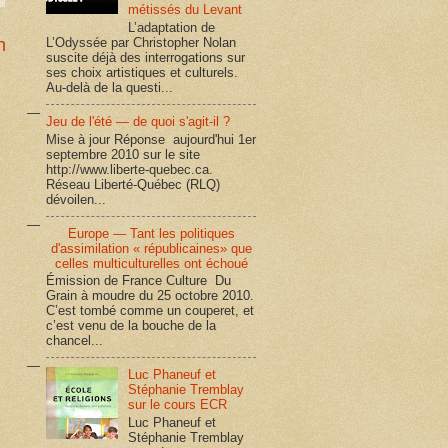
métissés du Levant
L’adaptation de
n
L’Odyssée par Christopher Nolan
suscite déjà des interrogations sur
ses choix artistiques et culturels.
Au-delà de la questi...
Jeu de l'été — de quoi s'agit-il ?
Mise à jour Réponse aujourd'hui 1er
septembre 2010 sur le site
http://www.liberte-quebec.ca.
Réseau Liberté-Québec (RLQ)
dévoilen...
Europe — Tant les politiques
d'assimilation « républicaines» que
celles multiculturelles ont échoué
Émission de France Culture Du
Grain à moudre du 25 octobre 2010.
C’est tombé comme un couperet, et
c’est venu de la bouche de la
chancel...
Luc Phaneuf et
Stéphanie Tremblay
sur le cours ECR
Luc Phaneuf et
Stéphanie Tremblay