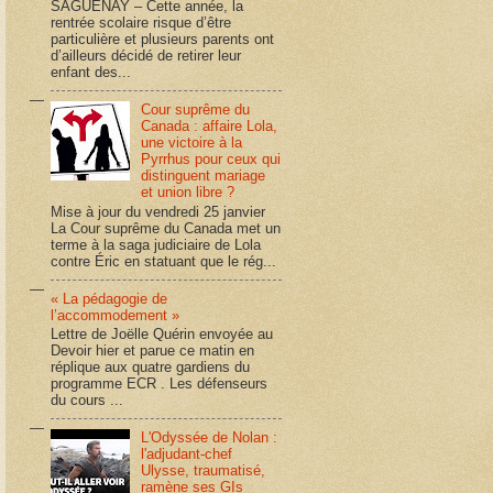
SAGUENAY – Cette année, la
rentrée scolaire risque d’être
particulière et plusieurs parents ont
d’ailleurs décidé de retirer leur
enfant des...
Cour suprême du
Canada : affaire Lola,
une victoire à la
Pyrrhus pour ceux qui
distinguent mariage
et union libre ?
Mise à jour du vendredi 25 janvier
La Cour suprême du Canada met un
terme à la saga judiciaire de Lola
contre Éric en statuant que le rég...
« La pédagogie de
l’accommodement »
Lettre de Joëlle Quérin envoyée au
Devoir hier et parue ce matin en
réplique aux quatre gardiens du
programme ECR . Les défenseurs
du cours ...
L'Odyssée de Nolan :
l'adjudant-chef
Ulysse, traumatisé,
ramène ses GIs