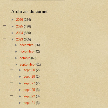
Archives du carnet
►
2026
(254)
►
2025
(496)
►
2024
(550)
▼
2023
(665)
►
décembre
(56)
►
novembre
(42)
►
octobre
(69)
▼
septembre
(61)
►
sept. 30
(2)
►
sept. 28
(2)
►
sept. 27
(2)
►
sept. 25
(3)
►
sept. 22
(8)
►
sept. 21
(3)