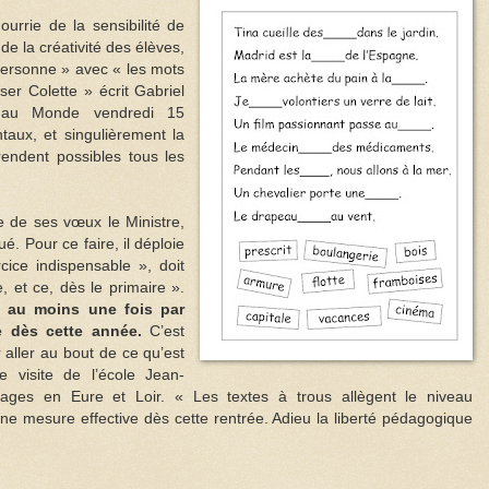
urrie de la sensibilité de
 de la créativité des élèves,
personne » avec « les mots
er Colette » écrit Gabriel
e au Monde vendredi 15
aux, et singulièrement la
 rendent possibles tous les
e de ses vœux le Ministre,
é. Pour ce faire, il déploie
cice indispensable », doit
, et ce, dès le primaire ».
– au moins une fois par
 dès cette année.
C’est
r aller au bout de ce qu’est
ne visite de l’école Jean-
lages en Eure et Loir. « Les textes à trous allègent le niveau
 Une mesure effective dès cette rentrée. Adieu la liberté pédagogique