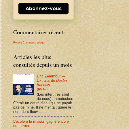
Abonnez-vous
Commentaires récents
Recent Comments Widget
Articles les plus
consultés depuis un mois
Éric Zemmour —
Extraits de
Destin
français
(m-à-j)
(Les intertitres sont
de nous). Introduction
C’était un cours d’eau qui ne payait
pas de mine. Il ne méritait guère le
nom de « fleuv...
L'école à la maison gagne encore
du terrain