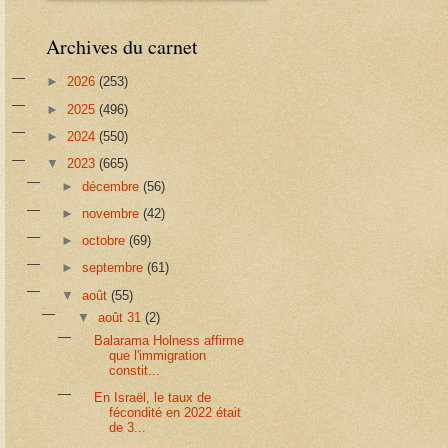
Archives du carnet
►
2026
(253)
►
2025
(496)
►
2024
(550)
▼
2023
(665)
►
décembre
(56)
►
novembre
(42)
►
octobre
(69)
►
septembre
(61)
▼
août
(55)
▼
août 31
(2)
Balarama Holness affirme
que l'immigration
constit...
En Israël, le taux de
fécondité en 2022 était
de 3...