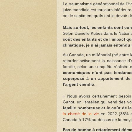
Le traumatisme générationnel de l’Ho
juive mondiale est toujours inférieur
ont le sentiment qu’ils ont le devoir 
Mais surtout, les enfants sont c
Selon Danielle Kubes dans le Nationa
coût des enfants et de l’impact 
climatique, je n’ai jamais entendu 
Au Canada, un millénarial (né entre 
retarder activement la naissance d
famille, selon une enquête réalisée
économiques n’ont pas tendance à
superposé à un appartement de 
l’argent viendra.
« Nous avons certainement besoin
Ganot, un Israélien qui vend des vo
famille nombreuse et le coût de la
la cherté de la vie
en 2022 (38% au
Canada à 17% au-dessus de la moyen
Pas de bombe à retardement dém