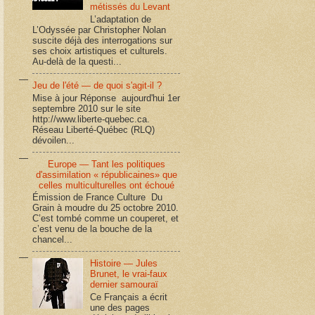
métissés du Levant
L’adaptation de
L’Odyssée par Christopher Nolan
suscite déjà des interrogations sur
ses choix artistiques et culturels.
Au-delà de la questi...
Jeu de l'été — de quoi s'agit-il ?
Mise à jour Réponse aujourd'hui 1er
septembre 2010 sur le site
http://www.liberte-quebec.ca.
Réseau Liberté-Québec (RLQ)
dévoilen...
Europe — Tant les politiques
d'assimilation « républicaines» que
celles multiculturelles ont échoué
Émission de France Culture Du
Grain à moudre du 25 octobre 2010.
C’est tombé comme un couperet, et
c’est venu de la bouche de la
chancel...
Histoire — Jules
Brunet, le vrai-faux
dernier samouraï
Ce Français a écrit
une des pages