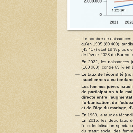
Le nombre de naissances ju
qu’en 1995 (80 400), tandi
(43 417) était 19 % plus él
de février 2023 du Bureau ce
En 2022, les naissances j
(180 983), contre 69 % en 
Le taux de fécondité (n
israéliennes a eu tendan
Les femmes juives israél
de participation à la ma
directe entre l’augmentat
l’urbanisation, de l’éduca
et de l’âge du mariage, d’
En 1969, le taux de fécondit
En 2015, les deux taux de
l’occidentalisation specta
du statut social des fem