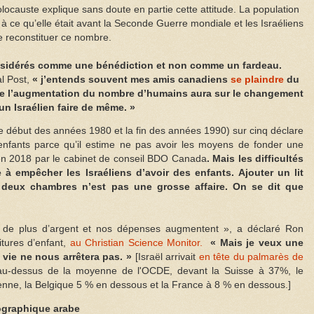
locauste explique sans doute en partie cette attitude. La population
e à ce qu’elle était avant la Seconde Guerre mondiale et les Israéliens
de reconstituer ce nombre.
onsidérés comme une bénédiction et non comme un fardeau.
l Post,
« j’entends souvent mes amis canadiens
se plaindre
du
que l’augmentation du nombre d’humains aura sur le changement
un Israélien faire de même. »
le début des années 1980 et la fin des années 1990) sur cinq déclare
’enfants parce qu’il estime ne pas avoir les moyens de fonder une
 en 2018 par le cabinet de conseil BDO Canada
. Mais les difficultés
 empêcher les Israéliens d’avoir des enfants. Ajouter un lit
deux chambres n’est pas une grosse affaire. On se dit que
 de plus d’argent et nos dépenses augmentent », a déclaré Ron
itures d’enfant,
au Christian Science Monitor.
« Mais je veux une
 vie ne nous arrêtera pas. »
[Israël arrivait
en tête du palmarès de
-dessus de la moyenne de l'OCDE, devant la Suisse à 37%, le
ne, la Belgique 5 % en dessous et la France à 8 % en dessous.]
ographique arabe