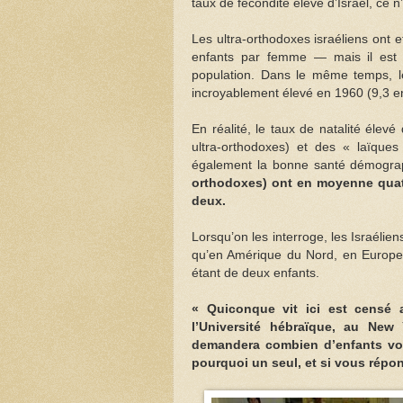
taux de fécondité élevé d’Israël, ce n’
Les ultra-orthodoxes israéliens ont
enfants par femme — mais il est e
population. Dans le même temps, le 
incroyablement élevé en 1960 (9,3 e
En réalité, le taux de natalité élevé
ultra-orthodoxes) et des « laïques
également la bonne santé démograp
orthodoxes) ont en moyenne quat
deux.
Lorsqu’on les interroge, les Israéliens
qu’en Amérique du Nord, en Europe e
étant de deux enfants.
« Quiconque vit ici est censé 
l’Université hébraïque, au New
demandera combien d’enfants vo
pourquoi un seul, et si vous rép