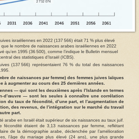
ives israéliennes en 2022 (137 566) était 71 % plus élevé
s que le nombre de naissances arabes israéliennes en 2022
evé qu’en 1995 (36 500), comme l’indique le Bulletin mensuel
ntral des statistiques d’Israël (ICBS).
uives (137 566) représentaient 76 % du total des naissances
1995.
ombre de naissances par femme) des femmes juives laïques
ce à augmenter au cours des 25 dernières années.
iennes — qui sont les deuxièmes après l’Islande en termes
in-d’œuvre — sont les seules à connaître une corrélation
ion du taux de fécondité, d’une part, et l’augmentation de
tion, des revenus, de l’intégration sur le marché du travail
autre part.
é arabe en Israël était supérieur de six naissances au taux juif.
 fécondité étaient de 3,13 naissances par femme, reflétant
culaire de la démographie arabe, déclenchée par l’amélioration
mes, l’âge du mariage plus élevé (24 ans), une plus grande