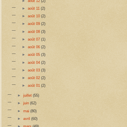
►
août 12
(2)
►
août 11
(2)
►
août 10
(2)
►
août 09
(2)
►
août 08
(3)
►
août 07
(1)
►
août 06
(2)
►
août 05
(3)
►
août 04
(2)
►
août 03
(3)
►
août 02
(2)
►
août 01
(2)
►
juillet
(55)
►
juin
(62)
►
mai
(80)
►
avril
(60)
►
mars
(49)