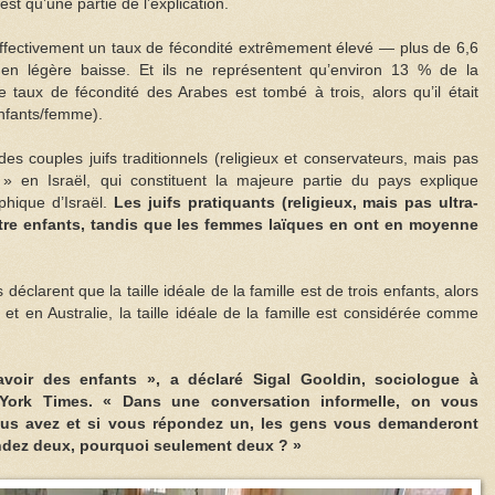
est qu’une partie de l’explication.
 effectivement un taux de fécondité extrêmement élevé — plus de 6,6
n légère baisse. Et ils ne représentent qu’environ 13 % de la
taux de fécondité des Arabes est tombé à trois, alors qu’il était
nfants/femme).
 des couples juifs traditionnels (religieux et conservateurs, mais pas
 » en Israël, qui constituent la majeure partie du pays explique
hique d’Israël.
Les juifs pratiquants (religieux, mais pas ultra-
re enfants, tandis que les femmes laïques en ont en moyenne
 déclarent que la taille idéale de la famille est de trois enfants, alors
t en Australie, la taille idéale de la famille est considérée comme
avoir des enfants », a déclaré Sigal Gooldin, sociologue à
 York Times. « Dans une conversation informelle, on vous
us avez et si vous répondez un, les gens vous demanderont
ondez deux, pourquoi seulement deux ? »