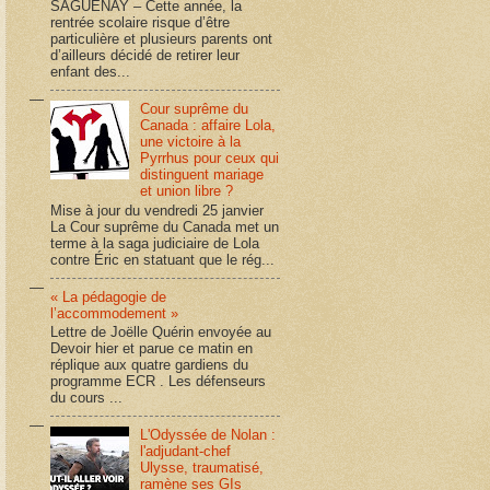
SAGUENAY – Cette année, la
rentrée scolaire risque d’être
particulière et plusieurs parents ont
d’ailleurs décidé de retirer leur
enfant des...
Cour suprême du
Canada : affaire Lola,
une victoire à la
Pyrrhus pour ceux qui
distinguent mariage
et union libre ?
Mise à jour du vendredi 25 janvier
La Cour suprême du Canada met un
terme à la saga judiciaire de Lola
contre Éric en statuant que le rég...
« La pédagogie de
l’accommodement »
Lettre de Joëlle Quérin envoyée au
Devoir hier et parue ce matin en
réplique aux quatre gardiens du
programme ECR . Les défenseurs
du cours ...
L'Odyssée de Nolan :
l'adjudant-chef
Ulysse, traumatisé,
ramène ses GIs