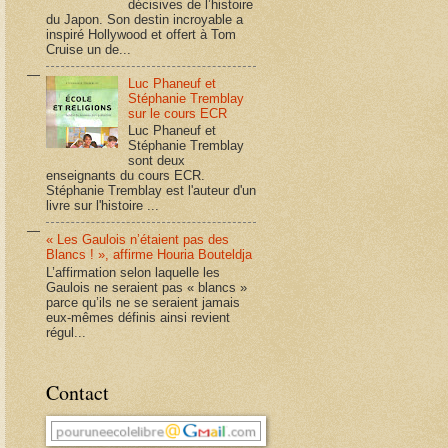
décisives de l’histoire
du Japon. Son destin incroyable a
inspiré Hollywood et offert à Tom
Cruise un de...
Luc Phaneuf et
Stéphanie Tremblay
sur le cours ECR
Luc Phaneuf et
Stéphanie Tremblay
sont deux
enseignants du cours ECR.
Stéphanie Tremblay est l'auteur d'un
livre sur l'histoire ...
« Les Gaulois n’étaient pas des
Blancs ! », affirme Houria Bouteldja
L’affirmation selon laquelle les
Gaulois ne seraient pas « blancs »
parce qu’ils ne se seraient jamais
eux-mêmes définis ainsi revient
régul...
Contact