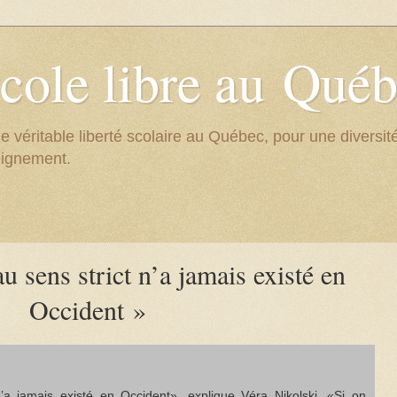
cole libre au Qué
e véritable liberté scolaire au Québec, pour une divers
eignement.
au sens strict n’a jamais existé en
Occident »
n’a jamais existé en Occident», explique Véra Nikolski. «Si on