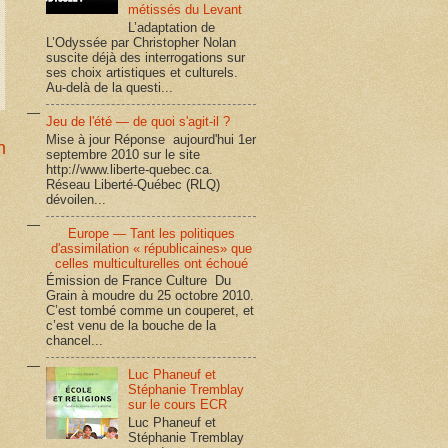
métissés du Levant
L’adaptation de
L’Odyssée par Christopher Nolan
suscite déjà des interrogations sur
ses choix artistiques et culturels.
Au-delà de la questi...
Jeu de l'été — de quoi s'agit-il ?
Mise à jour Réponse aujourd'hui 1er
n
septembre 2010 sur le site
http://www.liberte-quebec.ca.
Réseau Liberté-Québec (RLQ)
dévoilen...
Europe — Tant les politiques
d'assimilation « républicaines» que
celles multiculturelles ont échoué
Émission de France Culture Du
Grain à moudre du 25 octobre 2010.
C’est tombé comme un couperet, et
c’est venu de la bouche de la
chancel...
Luc Phaneuf et
Stéphanie Tremblay
sur le cours ECR
Luc Phaneuf et
Stéphanie Tremblay