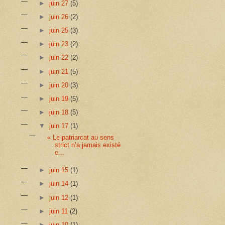
►
juin 27
(5)
►
juin 26
(2)
►
juin 25
(3)
►
juin 23
(2)
►
juin 22
(2)
►
juin 21
(5)
►
juin 20
(3)
►
juin 19
(5)
►
juin 18
(5)
▼
juin 17
(1)
« Le patriarcat au sens
strict n’a jamais existé
e...
►
juin 15
(1)
►
juin 14
(1)
►
juin 12
(1)
►
juin 11
(2)
►
juin 10
(1)