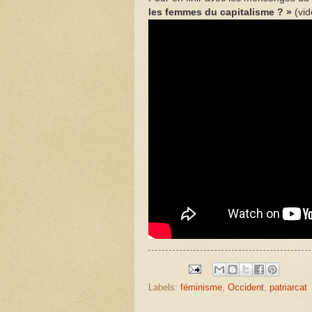
les femmes du capitalisme ? »
(vid
Labels:
féminisme
,
Occident
,
patriarcat