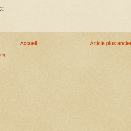
e:
Accueil
Article plus ancie
om)