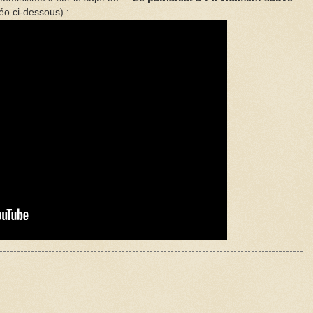
éo ci-dessous) :