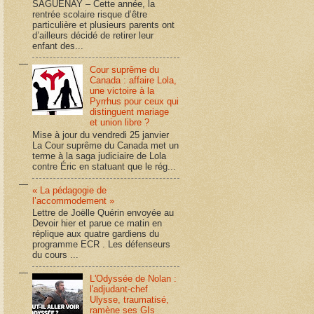
SAGUENAY – Cette année, la
rentrée scolaire risque d’être
particulière et plusieurs parents ont
d’ailleurs décidé de retirer leur
enfant des...
Cour suprême du
Canada : affaire Lola,
une victoire à la
Pyrrhus pour ceux qui
distinguent mariage
et union libre ?
Mise à jour du vendredi 25 janvier
La Cour suprême du Canada met un
terme à la saga judiciaire de Lola
contre Éric en statuant que le rég...
« La pédagogie de
l’accommodement »
Lettre de Joëlle Quérin envoyée au
Devoir hier et parue ce matin en
réplique aux quatre gardiens du
programme ECR . Les défenseurs
du cours ...
L'Odyssée de Nolan :
l'adjudant-chef
Ulysse, traumatisé,
ramène ses GIs