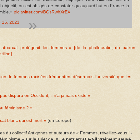
objectif, on est obligés de constater qu’aujourd’hui en France la
omble.»
pic.twitter.com/BGsRwhXrEX
 15, 2023
patriarcat protégeait les femmes » [de la phallocratie, du patron
tillon]
rtion de femmes racisées fréquentent désormais l’université que les
pas disparu en Occident, il n’a jamais existé »
 au féminisme ? »
cat blanc qui est mort »
(en Europe)
es du collectif Antigones et auteurs de « Femmes, réveillez-vous ! -
 féminisme » sur le sujet de
« Le patriarcat a-t-il vraiment sauvé