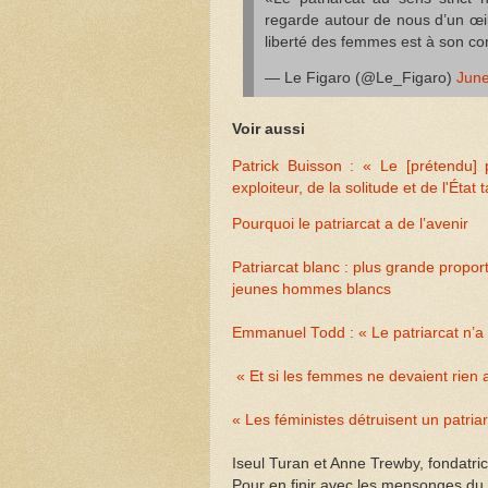
regarde autour de nous d’un œil 
liberté des femmes est à son c
— Le Figaro (@Le_Figaro)
June
Voir aussi
Patrick Buisson : « Le [prétendu] 
exploiteur, de la solitude et de l'État ta
Pourquoi le patriarcat a de l’avenir
Patriarcat blanc : plus grande propo
jeunes hommes blancs
Emmanuel Todd : « Le patriarcat n’a 
« Et si les femmes ne devaient rien
« Les féministes détruisent un patriar
Iseul Turan et Anne Trewby, fondatric
Pour en finir avec les mensonges du