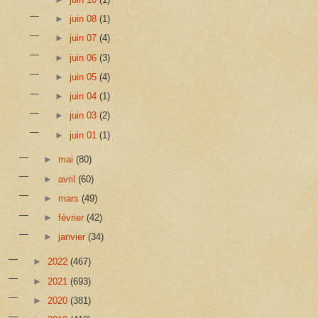
►
juin 08
(1)
►
juin 07
(4)
►
juin 06
(3)
►
juin 05
(4)
►
juin 04
(1)
►
juin 03
(2)
►
juin 01
(1)
►
mai
(80)
►
avril
(60)
►
mars
(49)
►
février
(42)
►
janvier
(34)
►
2022
(467)
►
2021
(693)
►
2020
(381)