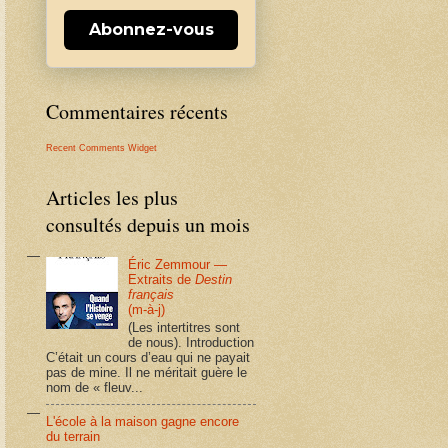
Abonnez-vous
Commentaires récents
Recent Comments Widget
Articles les plus
consultés depuis un mois
Éric Zemmour —
Extraits de
Destin
français
(m-à-j)
(Les intertitres sont
de nous). Introduction
C’était un cours d’eau qui ne payait
pas de mine. Il ne méritait guère le
nom de « fleuv...
L'école à la maison gagne encore
du terrain