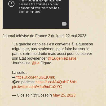
Journal télévisé de France 2 du lundi 22 mai 2023
"La gauche danoise s'est convertie à la question
migratoire, pas seulement pour faire baisser le
parti d'extrême droite mais aussi pour conserver
son Etat providence"
@EugenieBastie
Journaliste
@Le
Figaro
La suite :
➡️
https://t.co/r4huGEjUmk
🎧en podcast
https://t.co/iA4QuHC6hH
pic.twitter.com/H4u9mCaXYC
— C ce soir (@Ccesoir)
May 25, 2023