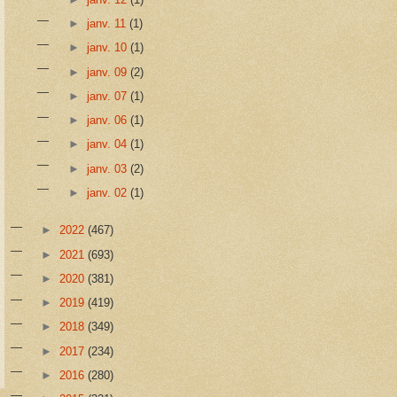
►
janv. 11
(1)
►
janv. 10
(1)
►
janv. 09
(2)
►
janv. 07
(1)
►
janv. 06
(1)
►
janv. 04
(1)
►
janv. 03
(2)
►
janv. 02
(1)
►
2022
(467)
►
2021
(693)
►
2020
(381)
►
2019
(419)
►
2018
(349)
►
2017
(234)
►
2016
(280)