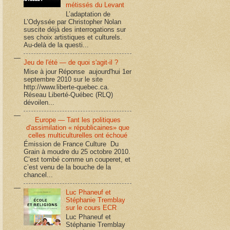
métissés du Levant
L’adaptation de
L’Odyssée par Christopher Nolan
suscite déjà des interrogations sur
ses choix artistiques et culturels.
Au-delà de la questi...
Jeu de l'été — de quoi s'agit-il ?
Mise à jour Réponse aujourd'hui 1er
septembre 2010 sur le site
http://www.liberte-quebec.ca.
Réseau Liberté-Québec (RLQ)
dévoilen...
Europe — Tant les politiques
d'assimilation « républicaines» que
celles multiculturelles ont échoué
Émission de France Culture Du
Grain à moudre du 25 octobre 2010.
C’est tombé comme un couperet, et
c’est venu de la bouche de la
chancel...
Luc Phaneuf et
Stéphanie Tremblay
sur le cours ECR
Luc Phaneuf et
Stéphanie Tremblay