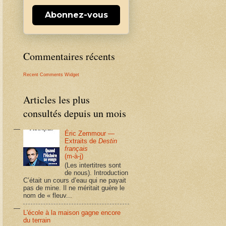
Abonnez-vous
Commentaires récents
Recent Comments Widget
Articles les plus
consultés depuis un mois
Éric Zemmour —
Extraits de
Destin
français
(m-à-j)
(Les intertitres sont
de nous). Introduction
C’était un cours d’eau qui ne payait
pas de mine. Il ne méritait guère le
nom de « fleuv...
L'école à la maison gagne encore
du terrain