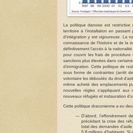
La politique danoise est restrictive
territoire à l’installation en passan
d’intégration y est vigoureuse. La n
connaissance de l’histoire et de la
définitivement l’accès à la national
pour couvrir les frais de procédur
sanctions plus élevées dans certaines
d’immigration. Cette politique de res
sous forme de contraintes (arrêt de
volontaire les déboutés du droit d’as
même acheté des emplacements public
nouvelles règles s’appliquant aux
nouveaux réfugiés et instauration d’
Cette politique draconienne a eu deux
D’abord, l’effondrement d
précédant la crise des réf
total des demandes d’asile
5,8 millions d’habitants. Si