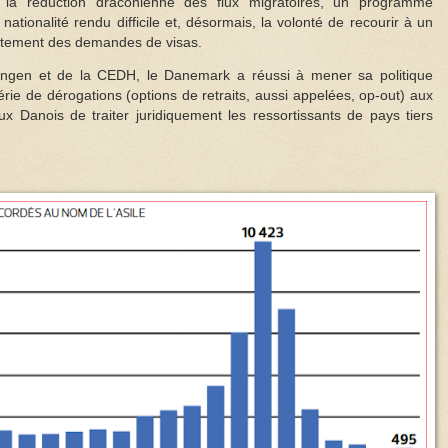
r la réduction draconienne des flux migratoires, un programme
 nationalité rendu difficile et, désormais, la volonté de recourir à un
aitement des demandes de visas.
ngen et de la CEDH, le Danemark a réussi à mener sa politique
érie de dérogations (options de retraits, aussi appelées, op-out) aux
x Danois de traiter juridiquement les ressortissants de pays tiers