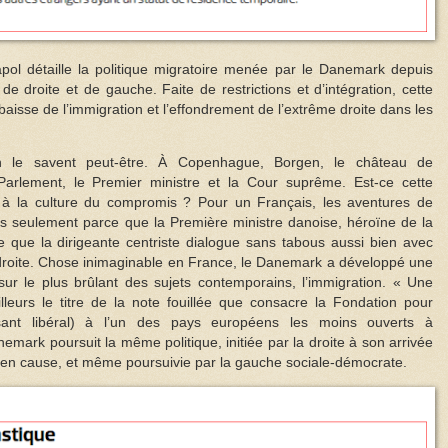
l détaille la politique migratoire menée par le Danemark depuis
 droite et de gauche. Faite de restrictions et d’intégration, cette
aisse de l’immigration et l’effondrement de l’extrême droite dans les
n le savent peut-être. À Copenhague, Borgen, le château de
e Parlement, le Premier ministre et la Cour suprême. Est-ce cette
 à la culture du compromis ? Pour un Français, les aventures de
pas seulement parce que la Première ministre danoise, héroïne de la
e que la dirigeante centriste dialogue sans tabous aussi bien avec
droite. Chose inimaginable en France, le Danemark a développé une
ur le plus brûlant des sujets contemporains, l’immigration. « Une
illeurs le titre de la note fouillée que consacre la Fondation pour
ensant libéral) à l’un des pays européens les moins ouverts à
nemark poursuit la même politique, initiée par la droite à son arrivée
 en cause, et même poursuivie par la gauche sociale-démocrate.