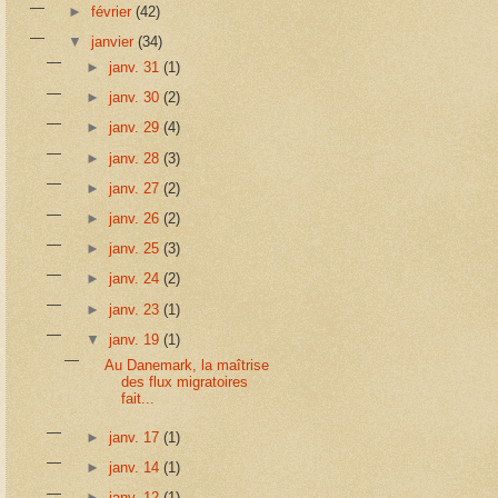
►
février
(42)
▼
janvier
(34)
►
janv. 31
(1)
►
janv. 30
(2)
►
janv. 29
(4)
►
janv. 28
(3)
►
janv. 27
(2)
►
janv. 26
(2)
►
janv. 25
(3)
►
janv. 24
(2)
►
janv. 23
(1)
▼
janv. 19
(1)
Au Danemark, la maîtrise
des flux migratoires
fait...
►
janv. 17
(1)
►
janv. 14
(1)
►
janv. 12
(1)