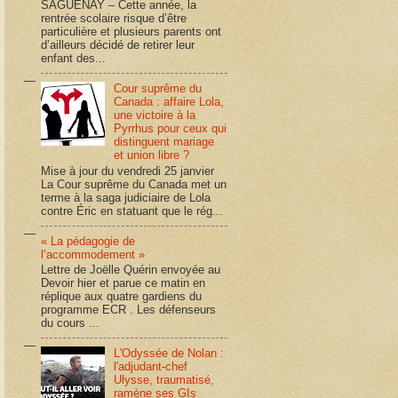
SAGUENAY – Cette année, la
rentrée scolaire risque d’être
particulière et plusieurs parents ont
d’ailleurs décidé de retirer leur
enfant des...
Cour suprême du
Canada : affaire Lola,
une victoire à la
Pyrrhus pour ceux qui
distinguent mariage
et union libre ?
Mise à jour du vendredi 25 janvier
La Cour suprême du Canada met un
terme à la saga judiciaire de Lola
contre Éric en statuant que le rég...
« La pédagogie de
l’accommodement »
Lettre de Joëlle Quérin envoyée au
Devoir hier et parue ce matin en
réplique aux quatre gardiens du
programme ECR . Les défenseurs
du cours ...
L'Odyssée de Nolan :
l'adjudant-chef
Ulysse, traumatisé,
ramène ses GIs