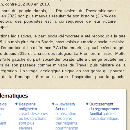
n, contre 132 000 en 2019.
u parti du peuple danois, — l’équivalent du Rassemblement
é en 2022 son plus mauvais résultat de son histoire (2,6 % des
lectoral des populistes est la conséquence de leur victoire
apol.
ons législatives, le parti social-démocrate a été reconduit à la tête
. Un mois plus tôt en Suède, pays voisin au modèle social similaire,
 qui l’emportaient. La différence ? Au Danemark, la gauche s’est rangée
ive depuis 2015 et la crise des réfugiés. La Première ministre, Mette
l’aile gauche du parti social-démocrate. Elle a changé brutalement
lors de son passage comme ministre du Travail puis ministre de la
d’intégration. Un virage idéologique unique en son genre qui pourrait,
 de la Fondapol, être une source d’inspiration pour la gauche