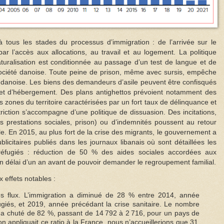
 à tous les stades du processus d’immigration : de l’arrivée sur le
t par l’accès aux allocations, au travail et au logement. La politique
aturalisation est conditionnée au passage d’un test de langue et de
 société danoise. Toute peine de prison, même avec sursis, empêche
ité danoise. Les biens des demandeurs d’asile peuvent être confisqués
e et d’hébergement. Des plans antighettos prévoient notamment des
 zones du territoire caractérisées par un fort taux de délinquance et
triction s’accompagne d’une politique de dissuasion. Des incitations,
s prestations sociales, prison) ou d’indemnités poussent au retour
ile. En 2015, au plus fort de la crise des migrants, le gouvernement a
itaires publiés dans les journaux libanais où sont détaillées les
 réfugiés : réduction de 50 % des aides sociales accordées aux
un délai d’un an avant de pouvoir demander le regroupement familial.
 effets notables :
es flux. L’immigration a diminué de 28 % entre 2014, année
ugiés, et 2019, année précédant la crise sanitaire. Le nombre
 a chuté de 82 %, passant de 14 792 à 2 716, pour un pays de
 on appliquait ce ratio à la France, nous n’accueillerions que 31