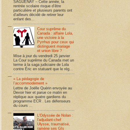
SAGUENAY – Cette année, la
rentrée scolaire risque d’être
particulière et plusieurs parents ont
d’ailleurs décidé de retirer leur
enfant des...
Cour suprême du
Canada : affaire Lola,
une victoire à la
Pyrrhus pour ceux qui
distinguent mariage
et union libre ?
Mise à jour du vendredi 25 janvier
La Cour suprême du Canada met un
terme à la saga judiciaire de Lola
contre Éric en statuant que le rég...
« La pédagogie de
l’accommodement »
Lettre de Joëlle Quérin envoyée au
Devoir hier et parue ce matin en
réplique aux quatre gardiens du
programme ECR . Les défenseurs
du cours ...
L'Odyssée de Nolan :
l'adjudant-chef
Ulysse, traumatisé,
ramène ses GIs