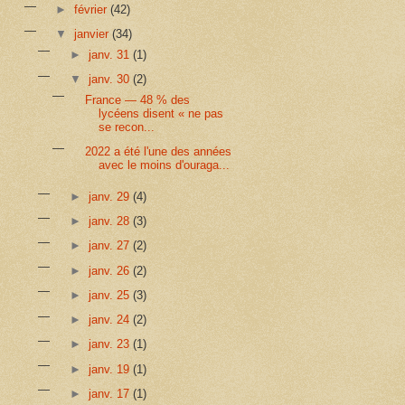
►
février
(42)
▼
janvier
(34)
►
janv. 31
(1)
▼
janv. 30
(2)
France — 48 % des
lycéens disent « ne pas
se recon...
2022 a été l'une des années
avec le moins d'ouraga...
►
janv. 29
(4)
►
janv. 28
(3)
►
janv. 27
(2)
►
janv. 26
(2)
►
janv. 25
(3)
►
janv. 24
(2)
►
janv. 23
(1)
►
janv. 19
(1)
►
janv. 17
(1)