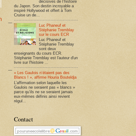
décisives de l’histoire
du Japon. Son destin incroyable a
inspiré Hollywood et offert à Tom
Cruise un de...
n
Luc Phaneuf et
Stéphanie Tremblay
sur le cours ECR
Luc Phaneuf et
Stéphanie Tremblay
sont deux
enseignants du cours ECR.
Stéphanie Tremblay est l'auteur d'un
livre sur l'histoire ...
« Les Gaulois n’étaient pas des
Blancs ! », affirme Houria Bouteldja
L’affirmation selon laquelle les
Gaulois ne seraient pas « blancs »
parce qu’ils ne se seraient jamais
eux-mêmes définis ainsi revient
régul...
Contact