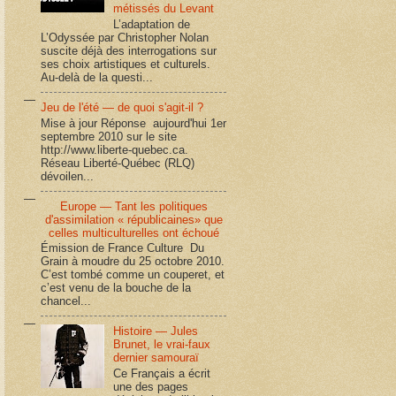
métissés du Levant
L’adaptation de
L’Odyssée par Christopher Nolan
suscite déjà des interrogations sur
ses choix artistiques et culturels.
Au-delà de la questi...
Jeu de l'été — de quoi s'agit-il ?
Mise à jour Réponse aujourd'hui 1er
septembre 2010 sur le site
http://www.liberte-quebec.ca.
Réseau Liberté-Québec (RLQ)
dévoilen...
Europe — Tant les politiques
d'assimilation « républicaines» que
celles multiculturelles ont échoué
Émission de France Culture Du
Grain à moudre du 25 octobre 2010.
C’est tombé comme un couperet, et
c’est venu de la bouche de la
chancel...
Histoire — Jules
Brunet, le vrai-faux
dernier samouraï
Ce Français a écrit
une des pages