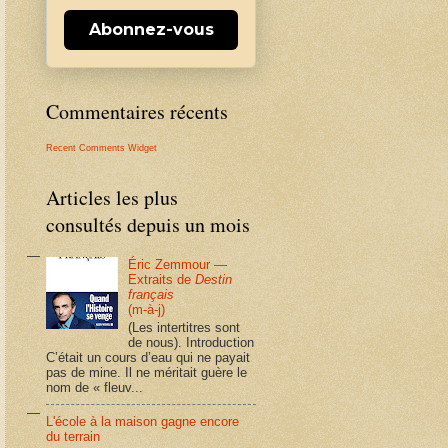
Abonnez-vous
Commentaires récents
Recent Comments Widget
Articles les plus
consultés depuis un mois
Éric Zemmour —
Extraits de
Destin
français
(m-à-j)
(Les intertitres sont
de nous). Introduction
C’était un cours d’eau qui ne payait
pas de mine. Il ne méritait guère le
nom de « fleuv...
L'école à la maison gagne encore
du terrain