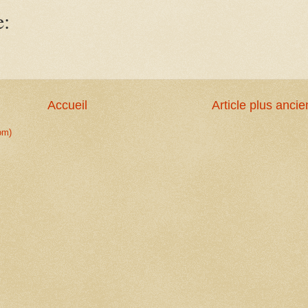
e:
Accueil
Article plus ancie
om)