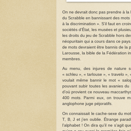
On ne devrait donc pas prendre à la l
du Scrabble en bannissant des mots don
à la discrimination ». S’il faut en c
sociétés d’État, les musées et plusie
les droits du jeu de Scrabble hors 
néopuritain qui a cours dans ce pays.
de mots devraient être bannis de la pr
Larousse, la bible de la Fédération 
membres.
Au menu, des injures de nature s
« schleu », « tarlouse », « travelo »
voulait même bannir le mot « salo
pouvant subir toutes les avanies du
d’où provient ce nouveau maccarthysm
400 mots. Parmi eux, on trouve mêm
anglophone juge péjoratifs.
On connaissait le cache-sexe du mot e
T, B, J et j’en oublie. Étrange parado
l’alphabet ! On dira qu’il ne s’agit 