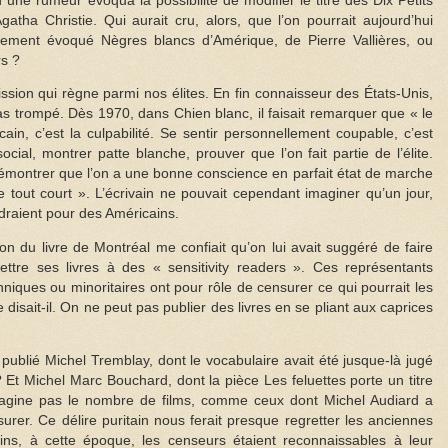
 une rumeur évoqua la possibilité de modifier le titre des Dix Petits
gatha Christie. Qui aurait cru, alors, que l’on pourrait aujourd’hui
lement évoqué Nègres blancs d’Amérique, de Pierre Vallières, ou
rs ?
ission qui règne parmi nos élites. En fin connaisseur des États-Unis,
pas trompé. Dès 1970, dans Chien blanc, il faisait remarquer que « le
ricain, c’est la culpabilité. Se sentir personnellement coupable, c’est
cial, montrer patte blanche, prouver que l’on fait partie de l’élite.
démontrer que l’on a une bonne conscience en parfait état de marche
tout court ». L’écrivain ne pouvait cependant imaginer qu’un jour,
ndraient pour des Américains.
on du livre de Montréal me confiait qu’on lui avait suggéré de faire
tre ses livres à des « sensitivity readers ». Ces représentants
iques ou minoritaires ont pour rôle de censurer ce qui pourrait les
me disait-il. On ne peut pas publier des livres en se pliant aux caprices
 publié Michel Tremblay, dont le vocabulaire avait été jusque-là jugé
? Et Michel Marc Bouchard, dont la pièce Les feluettes porte un titre
agine pas le nombre de films, comme ceux dont Michel Audiard a
surer. Ce délire puritain nous ferait presque regretter les anciennes
ins, à cette époque, les censeurs étaient reconnaissables à leur