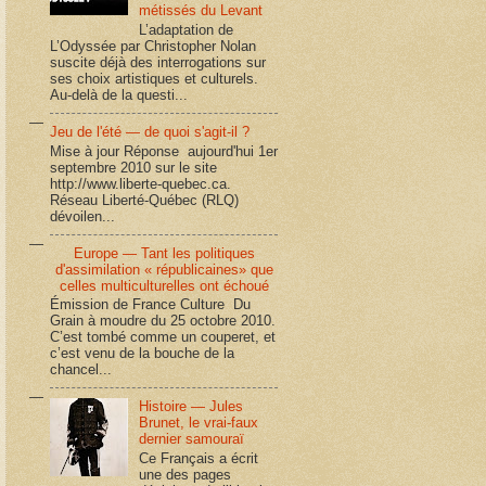
métissés du Levant
L’adaptation de
L’Odyssée par Christopher Nolan
suscite déjà des interrogations sur
ses choix artistiques et culturels.
Au-delà de la questi...
Jeu de l'été — de quoi s'agit-il ?
Mise à jour Réponse aujourd'hui 1er
septembre 2010 sur le site
http://www.liberte-quebec.ca.
Réseau Liberté-Québec (RLQ)
dévoilen...
Europe — Tant les politiques
d'assimilation « républicaines» que
celles multiculturelles ont échoué
Émission de France Culture Du
Grain à moudre du 25 octobre 2010.
C’est tombé comme un couperet, et
c’est venu de la bouche de la
chancel...
Histoire — Jules
Brunet, le vrai-faux
dernier samouraï
Ce Français a écrit
une des pages