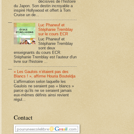
décisives de l’histoire
du Japon. Son destin incroyable a
inspiré Hollywood et offert à Tom
Cruise un de...
Luc Phaneuf et
Stéphanie Tremblay
sur le cours ECR
Luc Phaneuf et
Stéphanie Tremblay
sont deux
enseignants du cours ECR.
Stéphanie Tremblay est l'auteur d'un
livre sur l'histoire ...
« Les Gaulois n’étaient pas des
Blancs ! », affirme Houria Bouteldja
L’affirmation selon laquelle les
Gaulois ne seraient pas « blancs »
parce qu’ils ne se seraient jamais
eux-mêmes définis ainsi revient
régul...
Contact