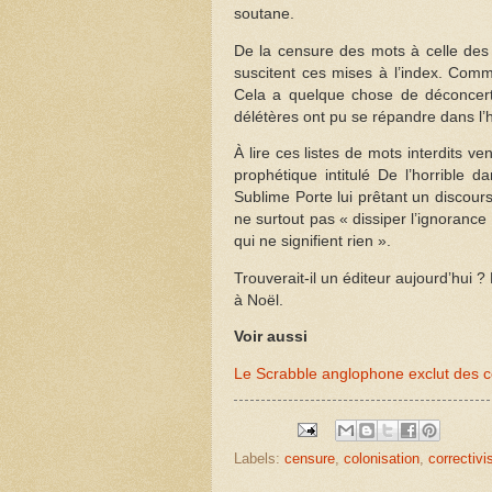
soutane.
De la censure des mots à celle des 
suscitent ces mises à l’index. Comme
Cela a quelque chose de déconcert
délétères ont pu se répandre dans l’hi
À lire ces listes de mots interdits 
prophétique intitulé De l’horrible d
Sublime Porte lui prêtant un discours d
ne surtout pas « dissiper l’ignorance
qui ne signifient rien ».
Trouverait-il un éditeur aujourd’hui ?
à Noël.
Voir aussi
Le Scrabble anglophone exclut des ce
Labels:
censure
,
colonisation
,
correctiv