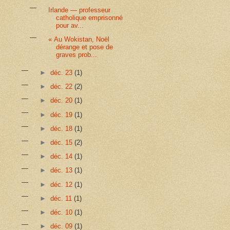
Irlande — professeur
catholique emprisonné
pour av...
« Au Wokistan, Noël
dérange et pose de
graves prob...
►
déc. 23
(1)
►
déc. 22
(2)
►
déc. 20
(1)
►
déc. 19
(1)
►
déc. 18
(1)
►
déc. 15
(2)
►
déc. 14
(1)
►
déc. 13
(1)
►
déc. 12
(1)
►
déc. 11
(1)
►
déc. 10
(1)
►
déc. 09
(1)