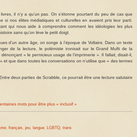
livres, il n’y a qu’un pas. On s’étonne pourtant du peu de cas que
 si nos élites médiatiques et culturelles en avaient pris leur parti.
ant qui nous aide à comprendre comment les idéologies les plus
stoire sans qu’on lève le petit doigt.
venues d’un autre âge, on songe à l’époque de Voltaire. Dans un texte
anger de la lecture, le polémiste ironisait sur le Grand Mufti de la
énonçant « le pernicieux usage de l’imprimerie ». Il fallait, disait-il,
 » et que dans toutes les conversations on n’utilise que « des termes
 Entre deux parties de Scrabble, ce pourrait être une lecture salutaire
ntaines mots pour être plus « inclusif »
isme
,
français
,
jeu
,
langue
,
LGBTQ
,
trans