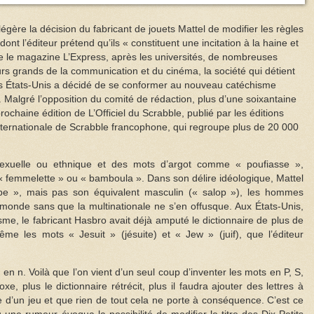
égère la décision du fabricant de jouets Mattel de modifier les règles
t l’éditeur prétend qu’ils « constituent une incitation à la haine et
roire le magazine L’Express, après les universités, de nombreuses
urs grands de la communication et du cinéma, la société qui détient
des États-Unis a décidé de se conformer au nouveau catéchisme
 Malgré l’opposition du comité de rédaction, plus d’une soixantaine
ochaine édition de L’Officiel du Scrabble, publié par les éditions
internationale de Scrabble francophone, qui regroupe plus de 20 000
exuelle ou ethnique et des mots d’argot comme « poufiasse »,
, « femmelette » ou « bamboula ». Dans son délire idéologique, Mattel
pe », mais pas son équivalent masculin (« salop »), les hommes
 monde sans que la multinationale ne s’en offusque. Aux États-Unis,
e, le fabricant Hasbro avait déjà amputé le dictionnaire de plus de
e les mots « Jesuit » (jésuite) et « Jew » (juif), que l’éditeur
n n. Voilà que l’on vient d’un seul coup d’inventer les mots en P, S,
xe, plus le dictionnaire rétrécit, plus il faudra ajouter des lettres à
que d’un jeu et que rien de tout cela ne porte à conséquence. C’est ce