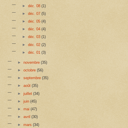
►
déc. 08
(1)
►
déc. 07
(5)
►
déc. 05
(4)
►
déc. 04
(4)
►
déc. 03
(1)
►
déc. 02
(2)
►
déc. 01
(3)
►
novembre
(35)
►
octobre
(56)
►
septembre
(35)
►
août
(35)
►
juillet
(34)
►
juin
(45)
►
mai
(47)
►
avril
(30)
►
mars
(34)