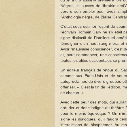
qu’on a cru aussi la première fois où
Nègres, le succès de librairie ded’A
perdre son emploi pour avoir simp
l’Anthologie nègre, de Blaise Cendra
C’était sous-estimer l’esprit de soum
l’écrivain Romain Gary ne s’y était 
signe distinctif de l’intellectuel amé
témoigner d’un haut rang moral et so
Avoir “mauvaise conscience”, c’est 
et, pour commencer, une conscience 
toutes les élites occidentales se pre
Un éditeur français de retour du Sal
comme aux États-Unis et de soumet
autoproclamés de divers groupes ethn
offenser. « C’est la fin de l’édition, 
de chacun. »
Avec cette peur des mots, qui aurait
ordurier et donc indigne du théâtre 
pour le moins équivoque ? On n’im
signé les dialogues, qu’il faudra cen
interdictions de blasphémer. Au mo