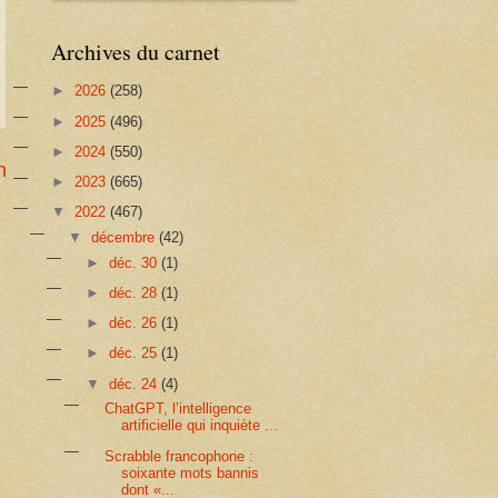
Archives du carnet
►
2026
(258)
►
2025
(496)
►
2024
(550)
n
►
2023
(665)
▼
2022
(467)
▼
décembre
(42)
►
déc. 30
(1)
►
déc. 28
(1)
►
déc. 26
(1)
►
déc. 25
(1)
▼
déc. 24
(4)
ChatGPT, l’intelligence
artificielle qui inquiète ...
Scrabble francophone :
soixante mots bannis
dont «...