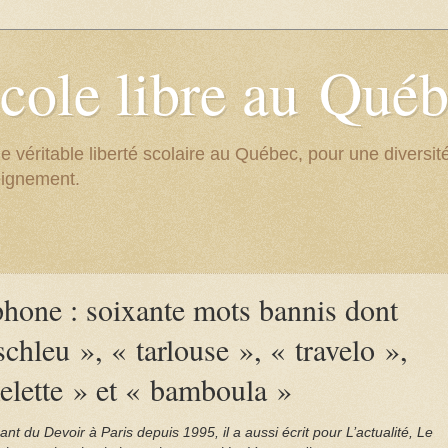
cole libre au Qué
e véritable liberté scolaire au Québec, pour une divers
eignement.
hone : soixante mots bannis dont
schleu », « tarlouse », « travelo »,
lette » et « bamboula »
nt du Devoir à Paris depuis 1995, il a aussi écrit pour L’actualité, Le