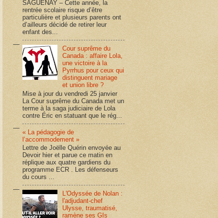
SAGUENAY – Cette année, la
rentrée scolaire risque d’être
particulière et plusieurs parents ont
d’ailleurs décidé de retirer leur
enfant des...
Cour suprême du
Canada : affaire Lola,
une victoire à la
Pyrrhus pour ceux qui
distinguent mariage
et union libre ?
Mise à jour du vendredi 25 janvier
La Cour suprême du Canada met un
terme à la saga judiciaire de Lola
contre Éric en statuant que le rég...
« La pédagogie de
l’accommodement »
Lettre de Joëlle Quérin envoyée au
Devoir hier et parue ce matin en
réplique aux quatre gardiens du
programme ECR . Les défenseurs
du cours ...
L'Odyssée de Nolan :
l'adjudant-chef
Ulysse, traumatisé,
ramène ses GIs