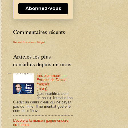
Abonnez-vous
Commentaires récents
Recent Comments Widget
Articles les plus
consultés depuis un mois
Éric Zemmour —
Extraits de
Destin
français
(m-à-j)
(Les intertitres sont
de nous). Introduction
C’était un cours d’eau qui ne payait
pas de mine. Il ne méritait guère le
nom de « fleuv...
L'école à la maison gagne encore
du terrain