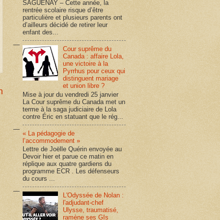
SAGUENAY – Cette année, la
rentrée scolaire risque d’être
particulière et plusieurs parents ont
d’ailleurs décidé de retirer leur
enfant des...
Cour suprême du
Canada : affaire Lola,
une victoire à la
Pyrrhus pour ceux qui
distinguent mariage
et union libre ?
n
Mise à jour du vendredi 25 janvier
La Cour suprême du Canada met un
terme à la saga judiciaire de Lola
contre Éric en statuant que le rég...
« La pédagogie de
l’accommodement »
Lettre de Joëlle Quérin envoyée au
Devoir hier et parue ce matin en
réplique aux quatre gardiens du
programme ECR . Les défenseurs
du cours ...
L'Odyssée de Nolan :
l'adjudant-chef
Ulysse, traumatisé,
ramène ses GIs