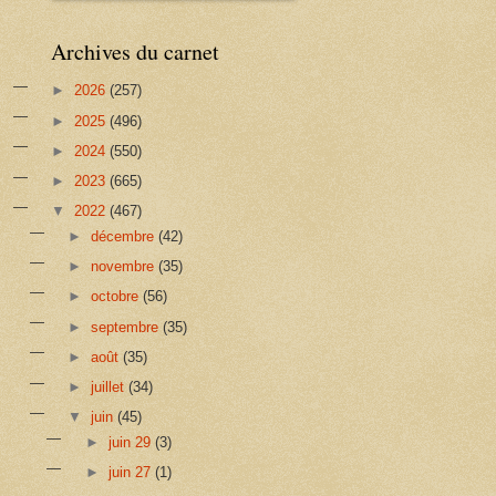
Archives du carnet
►
2026
(257)
►
2025
(496)
►
2024
(550)
►
2023
(665)
▼
2022
(467)
►
décembre
(42)
►
novembre
(35)
►
octobre
(56)
►
septembre
(35)
►
août
(35)
►
juillet
(34)
▼
juin
(45)
►
juin 29
(3)
►
juin 27
(1)