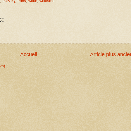
,
LGBTQ
,
trans
,
woke
,
wokisme
e:
Accueil
Article plus ancie
om)