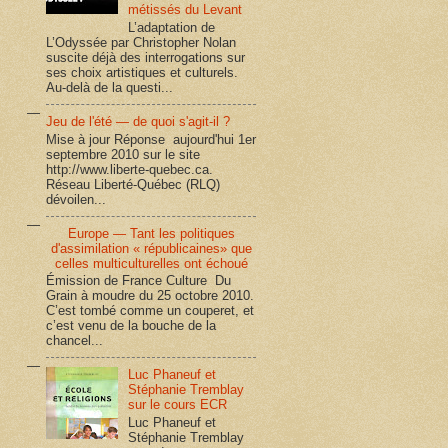
métissés du Levant
L’adaptation de
L’Odyssée par Christopher Nolan
suscite déjà des interrogations sur
ses choix artistiques et culturels.
Au-delà de la questi...
Jeu de l'été — de quoi s'agit-il ?
Mise à jour Réponse aujourd'hui 1er
septembre 2010 sur le site
http://www.liberte-quebec.ca.
Réseau Liberté-Québec (RLQ)
dévoilen...
Europe — Tant les politiques
d'assimilation « républicaines» que
celles multiculturelles ont échoué
Émission de France Culture Du
Grain à moudre du 25 octobre 2010.
C’est tombé comme un couperet, et
c’est venu de la bouche de la
chancel...
Luc Phaneuf et
Stéphanie Tremblay
sur le cours ECR
Luc Phaneuf et
Stéphanie Tremblay