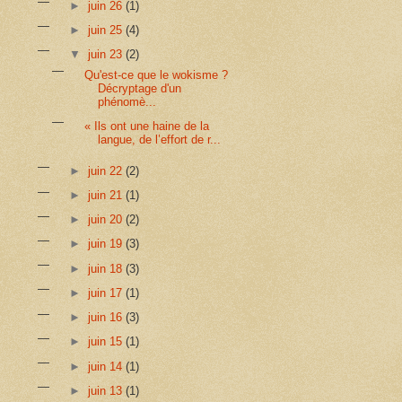
►
juin 26
(1)
►
juin 25
(4)
▼
juin 23
(2)
Qu'est-ce que le wokisme ?
Décryptage d'un
phénomè...
« Ils ont une haine de la
langue, de l’effort de r...
►
juin 22
(2)
►
juin 21
(1)
►
juin 20
(2)
►
juin 19
(3)
►
juin 18
(3)
►
juin 17
(1)
►
juin 16
(3)
►
juin 15
(1)
►
juin 14
(1)
►
juin 13
(1)