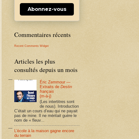
Abonnez-vous
Commentaires récents
Recent Comments Widget
Articles les plus
consultés depuis un mois
Éric Zemmour —
Extraits de
Destin
français
(m-à-j)
(Les intertitres sont
de nous). Introduction
C’était un cours d’eau qui ne payait
pas de mine. Il ne méritait guère le
nom de « fleuv...
L'école à la maison gagne encore
du terrain